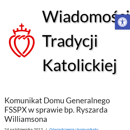
Wiadomości
Open 
Przejdź
do
treści
Tradycji
Katolickiej
Komunikat Domu Generalnego
FSSPX w sprawie bp. Ryszarda
Williamsona
24 października 2012
Oświadczenia i komunikaty