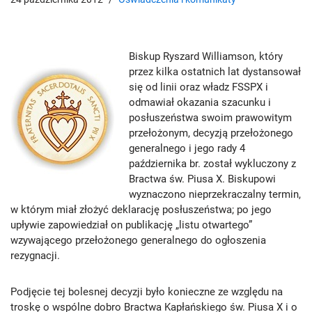
Biskup Ryszard Williamson, który
przez kilka ostatnich lat dystansował
się od linii oraz władz FSSPX i
odmawiał okazania szacunku i
posłuszeństwa swoim prawowitym
przełożonym, decyzją przełożonego
generalnego i jego rady 4
października br. został wykluczony z
Bractwa św. Piusa X. Biskupowi
wyznaczono nieprzekraczalny termin,
w którym miał złożyć deklarację posłuszeństwa; po jego
upływie zapowiedział on publikację „listu otwartego”
wzywającego przełożonego generalnego do ogłoszenia
rezygnacji.
Podjęcie tej bolesnej decyzji było konieczne ze względu na
troskę o wspólne dobro Bractwa Kapłańskiego św. Piusa X i o