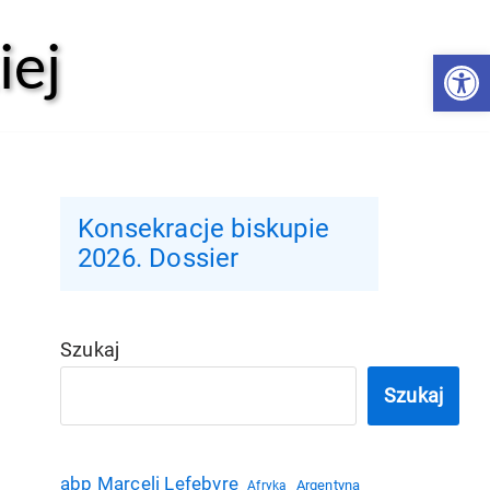
iej
Open 
Konsekracje biskupie
2026. Dossier
Szukaj
Szukaj
abp Marceli Lefebvre
Argentyna
Afryka