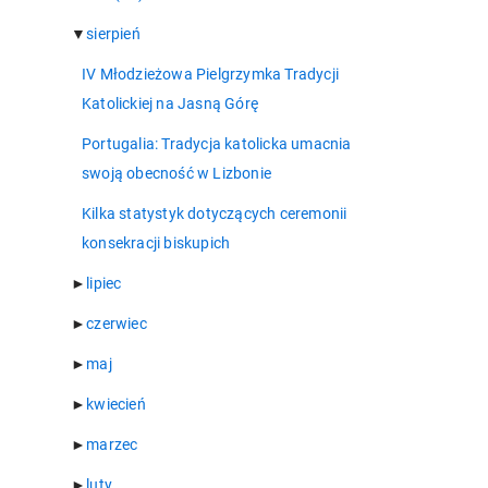
▼
sierpień
IV Młodzieżowa Pielgrzymka Tradycji
Katolickiej na Jasną Górę
Portugalia: Tradycja katolicka umacnia
swoją obecność w Lizbonie
Kilka statystyk dotyczących ceremonii
konsekracji biskupich
►
lipiec
►
czerwiec
►
maj
►
kwiecień
►
marzec
►
luty