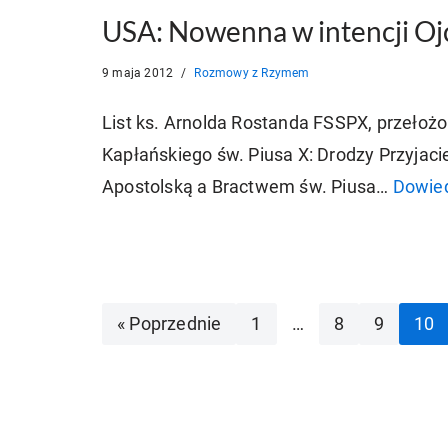
USA: Nowenna w intencji Ojc
9 maja 2012
Rozmowy z Rzymem
List ks. Arnolda Rostanda FSSPX, przeło
Kapłańskiego św. Piusa X: Drodzy Przyjacie
Apostolską a Bractwem św. Piusa…
Dowied
« Poprzednie
1
…
8
9
10