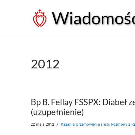
Wiadomości
Przejdź
do
treści
2012
Bp B. Fellay FSSPX: Diabeł ze
(uzupełnienie)
22 maja 2012
Kazania, przemówienia i listy
,
Rozmowy z 