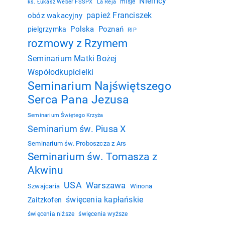
Niemcy
misje
ks. Łukasz Weber FSSPX
La Reja
papież Franciszek
obóz wakacyjny
Polska
Poznań
pielgrzymka
RIP
rozmowy z Rzymem
Seminarium Matki Bożej
Współodkupicielki
Seminarium Najświętszego
Serca Pana Jezusa
Seminarium Świętego Krzyża
Seminarium św. Piusa X
Seminarium św. Proboszcza z Ars
Seminarium św. Tomasza z
Akwinu
USA
Warszawa
Szwajcaria
Winona
święcenia kapłańskie
Zaitzkofen
święcenia niższe
święcenia wyższe