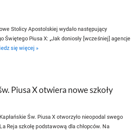
we Stolicy Apostolskiej wydało następujący
 Świętego Piusa X: „Jak doniosły [wcześniej] agencje
edz się więcej »
św. Piusa X otwiera nowe szkoły
 Kapłańskie Św. Piusa X otworzyło nieopodal swego
a Reja szkołę podstawową dla chłopców. Na