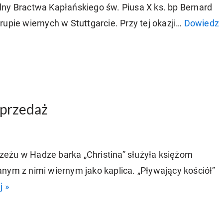
lny Bractwa Kapłańskiego św. Piusa X ks. bp Bernard
upie wiernych w Stuttgarcie. Przy tej okazji…
Dowiedz
sprzedaż
eżu w Hadze barka „Christina” służyła księżom
nym z nimi wiernym jako kaplica. „Pływający kościół”
j »