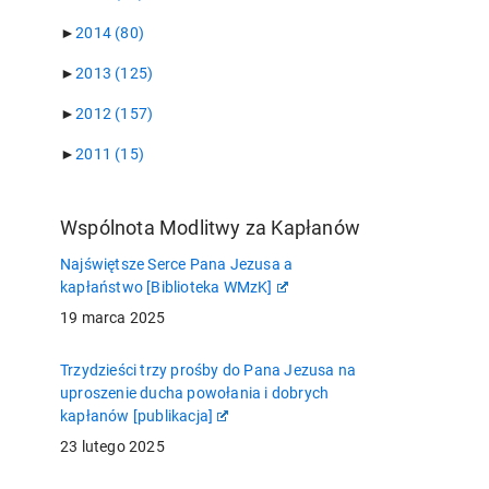
►
2014
(80)
►
2013
(125)
►
2012
(157)
►
2011
(15)
Wspólnota Modlitwy za Kapłanów
Najświętsze Serce Pana Jezusa a
kapłaństwo [Biblioteka WMzK]
19 marca 2025
Trzydzieści trzy prośby do Pana Jezusa na
uproszenie ducha powołania i dobrych
kapłanów [publikacja]
23 lutego 2025