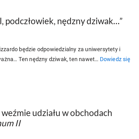
l, podczłowiek, nędzny dziwak…”
 Pizzardo będzie odpowiedzialny za uniwersytety i
poważna… Ten nędzny dziwak, ten nawet…
Dowiedz się
e weźmie udziału w obchodach
num II