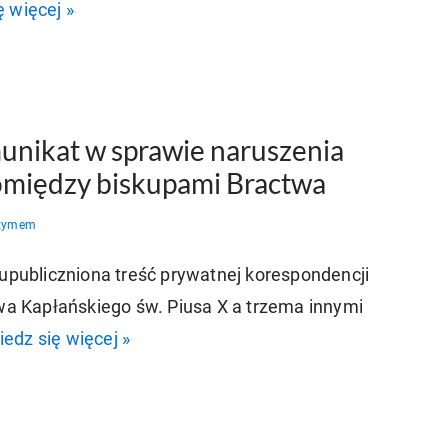
 więcej »
nikat w sprawie naruszenia
omiędzy biskupami Bractwa
Rzymem
 upubliczniona treść prywatnej korespondencji
 Kapłańskiego św. Piusa X a trzema innymi
edz się więcej »