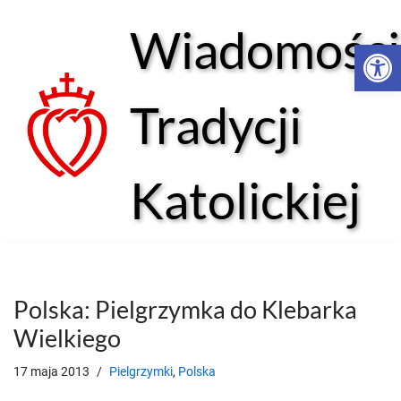
Wiadomości
Open 
Przejdź
do
treści
Tradycji
Katolickiej
Polska: Pielgrzymka do Klebarka
Wielkiego
17 maja 2013
Pielgrzymki
,
Polska