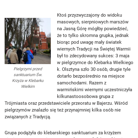
Ktoś przyzwyczajony do widoku
masowych, sierpniowych marszów
na Jasną Górę mógłby powiedzieć,
że to tylko skromna grupka, jednak
biorąc pod uwagę mały światek
wiernych Tradycji na Świętej Warmii
był to zdecydowany sukces: 3 maja
w pielgrzymce do Klebarka Wielkiego
Pielgrzymi przed
k. Olsztyna szło 30 osób, drugie tyle
sanktuarium Św.
dotarło bezpośrednio na miejsce
Krzyża w Klebarku
samochodami. Razem z
Wielkim
warmińskimi wiernymi uczestniczyła
kilkunastoosobowa grupa z
Trójmiasta oraz przedstawiciele przeoratu w Bajerzu. Wśród
pielgrzymów znalazło się też przynajmniej kilka osób nie
związanych z Tradycją.
Grupa podążyła do klebarskiego sanktuarium za krzyżem