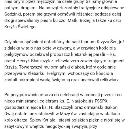
niesionym przez mężczyzn na czele grupy. Szliśmy głównie
polnymi drogami. Na początek zostały tradycyjnie odśpiewane
Godzinki, potem pielgrzymi odmówili różaniec, podczas całej
drogi śpiewaliśmy pieśni ku czci Matki Bożej, a także ku czci
Krzyża Świętego.
Gdy nieco spóźnieni dotarliśmy do sanktuarium Krzyża Św., już
z daleka witało nas bicie w dzwony, a w drzwiach kościoła
pielgrzymów oczekiwał proboszcz klebarskiej parafii – ks.
prałat Henryk Błaszczyk z relikwiarzem zawierającym fragment
Krzyża. Towarzyszył mu ormiański diakon, który gościnnie
przebywa w Klebarku. Pielgrzymi wchodzący do kościoła
zostali pokropieni wodą święconą oraz ucałowali relikwiarz.
Po przygotowaniu ołtarza do celebracji w procesji przeszli do
niego ministranci, celebrans ks. E. Naujokaitis FSSPX,
gospodarz miejsca ks. H. Błaszczyk oraz ormiański diakon.
Dwaj ostatni uczestniczyli w Mszy św. zasiadając w stallach
koło ołtarza. Śpiew Kyriale i pieśni polskich pięknie niósł się w
zabytkowym wnętrzu neogotyckiej świątyni, przy