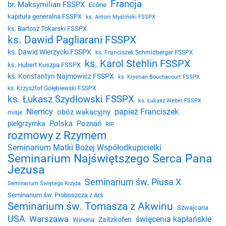
Francja
br. Maksymilian FSSPX
Ecône
kapituła generalna FSSPX
ks. Antoni Myśliński FSSPX
ks. Bartosz Tokarski FSSPX
ks. Dawid Pagliarani FSSPX
ks. Dawid Wierzycki FSSPX
ks. Franciszek Schmidberger FSSPX
ks. Karol Stehlin FSSPX
ks. Hubert Kuszpa FSSPX
ks. Konstantyn Najmowicz FSSPX
ks. Krystian Bouchacourt FSSPX
ks. Krzysztof Gołębiewski FSSPX
ks. Łukasz Szydłowski FSSPX
ks. Łukasz Weber FSSPX
Niemcy
papież Franciszek
obóz wakacyjny
misje
Polska
Poznań
pielgrzymka
RIP
rozmowy z Rzymem
Seminarium Matki Bożej Współodkupicielki
Seminarium Najświętszego Serca Pana
Jezusa
Seminarium św. Piusa X
Seminarium Świętego Krzyża
Seminarium św. Proboszcza z Ars
Seminarium św. Tomasza z Akwinu
Szwajcaria
USA
Warszawa
święcenia kapłańskie
Zaitzkofen
Winona