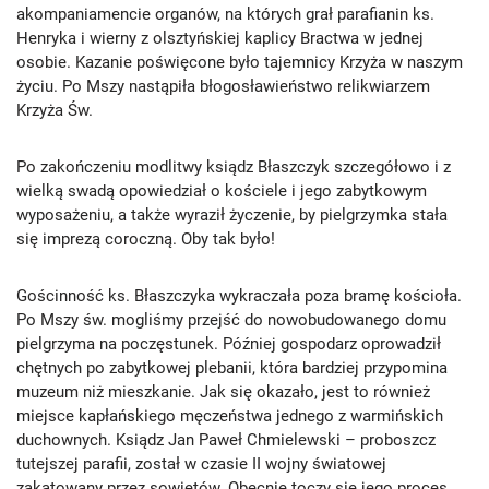
akompaniamencie organów, na których grał parafianin ks.
Henryka i wierny z olsztyńskiej kaplicy Bractwa w jednej
osobie. Kazanie poświęcone było tajemnicy Krzyża w naszym
życiu. Po Mszy nastąpiła błogosławieństwo relikwiarzem
Krzyża Św.
Po zakończeniu modlitwy ksiądz Błaszczyk szczegółowo i z
wielką swadą opowiedział o kościele i jego zabytkowym
wyposażeniu, a także wyraził życzenie, by pielgrzymka stała
się imprezą coroczną. Oby tak było!
Gościnność ks. Błaszczyka wykraczała poza bramę kościoła.
Po Mszy św. mogliśmy przejść do nowobudowanego domu
pielgrzyma na poczęstunek. Później gospodarz oprowadził
chętnych po zabytkowej plebanii, która bardziej przypomina
muzeum niż mieszkanie. Jak się okazało, jest to również
miejsce kapłańskiego męczeństwa jednego z warmińskich
duchownych. Ksiądz Jan Paweł Chmielewski – proboszcz
tutejszej parafii, został w czasie II wojny światowej
zakatowany przez sowietów. Obecnie toczy się jego proces