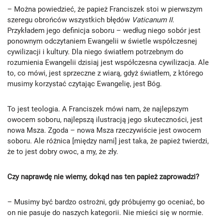
– Można powiedzieć, że papież Franciszek stoi w pierwszym
szeregu obrońców wszystkich błędów
Vaticanum II
.
Przykładem jego definicja soboru – według niego sobór jest
ponownym odczytaniem Ewangelii w świetle współczesnej
cywilizacji i kultury. Dla niego światłem potrzebnym do
rozumienia Ewangelii dzisiaj jest współczesna cywilizacja. Ale
to, co mówi, jest sprzeczne z wiarą, gdyż światłem, z którego
musimy korzystać czytając Ewangelię, jest Bóg.
To jest teologia. A Franciszek mówi nam, że najlepszym
owocem soboru, najlepszą ilustracją jego skuteczności, jest
nowa Msza. Zgoda – nowa Msza rzeczywiście jest owocem
soboru. Ale różnica [między nami] jest taka, że ​​papież twierdzi,
że to jest dobry owoc, a my, że zły.
Czy naprawdę nie wiemy, dokąd nas ten papież zaprowadzi?
– Musimy być bardzo ostrożni, gdy próbujemy go oceniać, bo
on nie pasuje do naszych kategorii. Nie mieści się w normie.