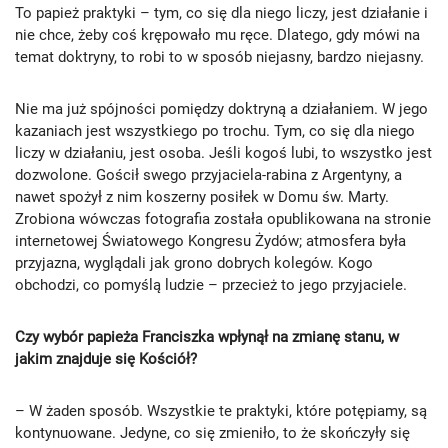
To papież praktyki – tym, co się dla niego liczy, jest działanie i
nie chce, żeby coś krępowało mu ręce. Dlatego, gdy mówi na
temat doktryny, to robi to w sposób niejasny, bardzo niejasny.
Nie ma już spójności pomiędzy doktryną a działaniem. W jego
kazaniach jest wszystkiego po trochu. Tym, co się dla niego
liczy w działaniu, jest osoba. Jeśli kogoś lubi, to wszystko jest
dozwolone. Gościł swego przyjaciela-rabina z Argentyny, a
nawet spożył z nim koszerny posiłek w Domu św. Marty.
Zrobiona wówczas fotografia została opublikowana na stronie
internetowej Światowego Kongresu Żydów; atmosfera była
przyjazna, wyglądali jak grono dobrych kolegów. Kogo
obchodzi, co pomyślą ludzie – przecież to jego przyjaciele.
Czy wybór papieża Franciszka wpłynął na zmianę stanu, w
jakim znajduje się Kościół?
– W żaden sposób. Wszystkie te praktyki, które potępiamy, są
kontynuowane. Jedyne, co się zmieniło, to że skończyły się