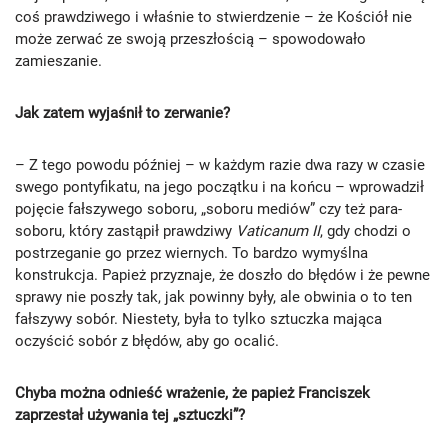
coś prawdziwego i właśnie to stwierdzenie – że Kościół nie
może zerwać ze swoją przeszłością – spowodowało
zamieszanie.
Jak zatem wyjaśnił to zerwanie?
– Z tego powodu później – w każdym razie dwa razy w czasie
swego pontyfikatu, na jego początku i na końcu – wprowadził
pojęcie fałszywego soboru, „soboru mediów” czy też para-
soboru, który zastąpił prawdziwy
Vaticanum II
, gdy chodzi o
postrzeganie go przez wiernych. To bardzo wymyślna
konstrukcja. Papież przyznaje, że doszło do błędów i że pewne
sprawy nie poszły tak, jak powinny były, ale obwinia o to ten
fałszywy sobór. Niestety, była to tylko sztuczka mająca
oczyścić sobór z błędów, aby go ocalić.
Chyba można odnieść wrażenie, że papież Franciszek
zaprzestał używania tej „sztuczki”?