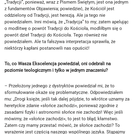
„Tradycji”, ponieważ, wraz z Pismem Świętym, jest ona jednym
z fundamentów Objawienia; powiedzieć, że Kościół jest
oddzielony od Tradycji, jest herezją. Ale ja tego nie
powiedziałem. Inni mówią, że „Tradycja” to my; zatem apelując
o modlitwę o powrót Tradycji do Kościoła, modliłbym się o
powrót dzieł Tradycji do Kościoła. Tego również nie
powiedziałem. Ale ta fałszywa interpretacja sprawiła, że
niektórzy kapłani postanowili nas opuścić!
To, co Wasza Ekscelencja powiedział, oni odebrali na
poziomie teologicznym i tylko w jednym znaczeniu?
– Przełożony jednego z dystryktów powiedział mi, że to
sformułowanie okaże się problematyczne. Odpowiedziałem
mu: „Drogi księże, jeśli tak dalej pójdzie, to wkrótce uznamy za
heretyckie zdanie «słońce zachodzi», ponieważ zgodnie z
zasadami fizyki i astronomii słońce nie zachodzi! Więc jeśli
mówimy, że «słońce zachodzi», to jest to błąd, kłamstwo.
Zatem czy mamy przestać mówić, że słońce zachodzi? To
wyrażenie jest częścią naszego wspólnego języka. Stąpajmy