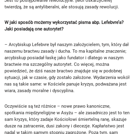
Jest to postępowanie rewolucyjne. [Moi oskarżyciele]
twierdzą, że są antyliberalni, ale stosują zasady rewolucji.
W jaki sposób możemy wykorzystać pisma abp. Lefebvre’a?
Jaki posiadają one autorytet?
– Arcybiskup Lefebvre był naszym założycielem, tym, który dał
naszemu bractwu zasady i ducha. To ma kapitalne znaczenie;
arcybiskup posiadał łaskę jako fundator i dlatego w naszym
bractwie ma szczególny autorytet. Co więcej, można
powiedzieć, że dziś nasze bractwo znajduje się w podobnej
sytuacji, jak w czasie, gdy zostało założone. Wydarzenia wokół
nas są takie same: w Kościele panuje kryzys, podważana jest
wiara, zasady moralne i dyscyplina.
Oczywiście są też różnice – nowe prawo kanoniczne,
spotkania międzyreligijne w Asyżu – ale zasadniczo jest to ten
sam kryzys, który zadaje Kościołowi śmiertelną ranę, skazuje
dusze na zatracenie, dusi zakony i diecezje. Kapłaństwo jest
nadal w takim samym stopniu zagrożone. Poza tym, sam