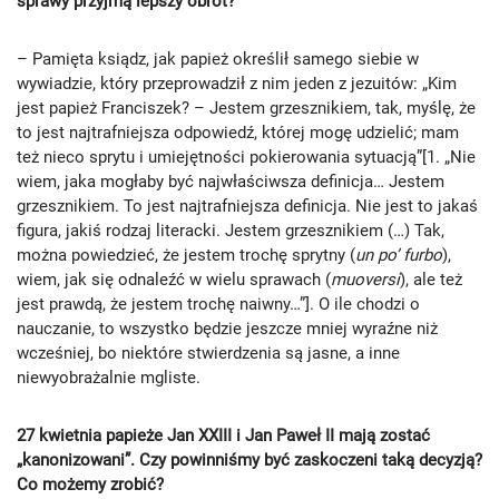
sprawy przyjmą lepszy obrót?
– Pamięta ksiądz, jak papież określił samego siebie w
wywiadzie, który przeprowadził z nim jeden z jezuitów: „Kim
jest papież Franciszek? – Jestem grzesznikiem, tak, myślę, że
to jest najtrafniejsza odpowiedź, której mogę udzielić; mam
też nieco sprytu i umiejętności pokierowania sytuacją”[1. „Nie
wiem, jaka mogłaby być najwłaściwsza definicja… Jestem
grzesznikiem. To jest najtrafniejsza definicja. Nie jest to jakaś
figura, jakiś rodzaj literacki. Jestem grzesznikiem (…) Tak,
można powiedzieć, że jestem trochę sprytny (
un po’ furbo
),
wiem, jak się odnaleźć w wielu sprawach (
muoversi
), ale też
jest prawdą, że jestem trochę naiwny…”]. O ile chodzi o
nauczanie, to wszystko będzie jeszcze mniej wyraźne niż
wcześniej, bo niektóre stwierdzenia są jasne, a inne
niewyobrażalnie mgliste.
27 kwietnia papieże Jan XXIII i Jan Paweł II mają zostać
„kanonizowani”. Czy powinniśmy być zaskoczeni taką decyzją?
Co możemy zrobić?