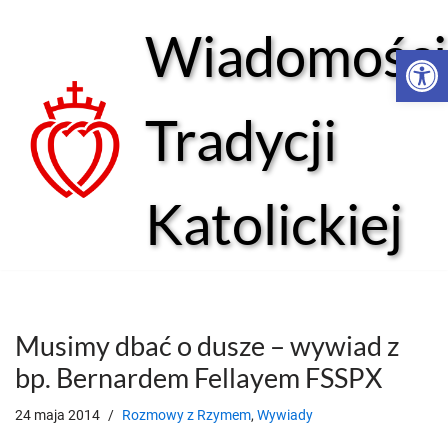
Wiadomości
Open 
Przejdź
do
treści
Tradycji
Katolickiej
Musimy dbać o dusze – wywiad z
bp. Bernardem Fellayem FSSPX
24 maja 2014
Rozmowy z Rzymem
,
Wywiady