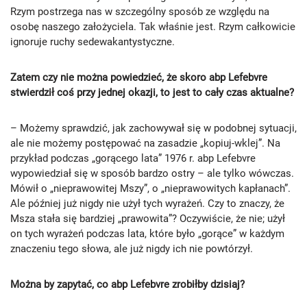
Rzym postrzega nas w szczególny sposób ze względu na
osobę naszego założyciela. Tak właśnie jest. Rzym całkowicie
ignoruje ruchy sedewakantystyczne.
Zatem czy nie można powiedzieć, że skoro abp Lefebvre
stwierdził coś przy jednej okazji, to jest to cały czas aktualne?
– Możemy sprawdzić, jak zachowywał się w podobnej sytuacji,
ale nie możemy postępować na zasadzie „kopiuj-wklej”. Na
przykład podczas „gorącego lata” 1976 r. abp Lefebvre
wypowiedział się w sposób bardzo ostry – ale tylko wówczas.
Mówił o „nieprawowitej Mszy”, o „nieprawowitych kapłanach”.
Ale później już nigdy nie użył tych wyrażeń. Czy to znaczy, że
Msza stała się bardziej „prawowita”? Oczywiście, że nie; użył
on tych wyrażeń podczas lata, które było „gorące” w każdym
znaczeniu tego słowa, ale już nigdy ich nie powtórzył.
Można by zapytać, co abp Lefebvre zrobiłby dzisiaj?