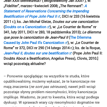
Jean XXIII bienheureux? (‘Błogosławiony Jan XXIII?’), w:
„Fideliter”, marzec–kwiecień 2008; „The Remnant”:
A
Statement of Reservations Concerning the Impending
Beatification of Pope John Paul II
, DICI nr 233 (16 kwietnia
2011 r.); ks. Jan Michał Gleize,
Doutes sur une canonization
(
Doubts on a Canonization
), w: „Le Courrier de Rome” nr
341, luty 2011, DICI nr 283, 18 października 2013);
Le dilemma
que pose la canonization de Jean-Paul II
(
The Dilemma
Caused by John Paul II’s Canonization
), w: „Le Courrier de
Rome” nr 372, DICI nr 290 (14 lutego 2014 r.); ks. de la Roque,
Jean-Paul II, doutes sur une beatification
(Pope John Paul II:
Doubts About a Beatification, Angelus Press), Clovis, 2010.]
wciąż pozostają aktualne?
– Ponownie spoglądając na wszystkie te studia, które
opublikowaliśmy, możemy wykazać, że te kanonizacje nie
mają znaczenia (
ne sont pas sérieuses
), nawet jeśli wciąż
pozostaje słynny problem nieomylności, który kanonizacja
implikuje. Wiadomo, że jest to kwestia, która wciąż podlega
dyskusji. W sprawach wiary czy nieomylności dogmatów nie