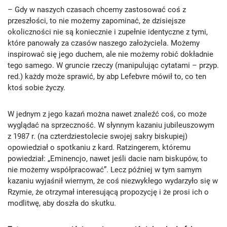
– Gdy w naszych czasach chcemy zastosować coś z
przeszłości, to nie możemy zapominać, że dzisiejsze
okoliczności nie są koniecznie i zupełnie identyczne z tymi,
które panowały za czasów naszego założyciela. Możemy
inspirować się jego duchem, ale nie możemy robić dokładnie
tego samego. W gruncie rzeczy (manipulując cytatami – przyp.
red.) każdy może sprawić, by abp Lefebvre mówił to, co ten
ktoś sobie życzy.
W jednym z jego kazań można nawet znaleźć coś, co może
wyglądać na sprzeczność. W słynnym kazaniu jubileuszowym
z 1987 r. (na czterdziestolecie swojej sakry biskupiej)
opowiedział o spotkaniu z kard. Ratzingerem, któremu
powiedział: „Eminencjo, nawet jeśli dacie nam biskupów, to
nie możemy współpracować”. Lecz później w tym samym
kazaniu wyjaśnił wiernym, że coś niezwykłego wydarzyło się w
Rzymie, że otrzymał interesującą propozycję i że prosi ich o
modlitwę, aby doszła do skutku.