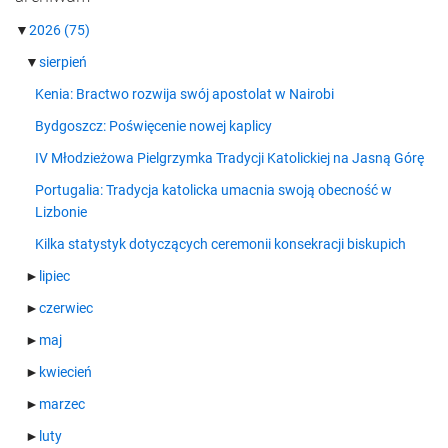
▼
2026
(75)
▼
sierpień
Kenia: Bractwo rozwija swój apostolat w Nairobi
Bydgoszcz: Poświęcenie nowej kaplicy
IV Młodzieżowa Pielgrzymka Tradycji Katolickiej na Jasną Górę
Portugalia: Tradycja katolicka umacnia swoją obecność w
Lizbonie
Kilka statystyk dotyczących ceremonii konsekracji biskupich
►
lipiec
►
czerwiec
►
maj
►
kwiecień
►
marzec
►
luty