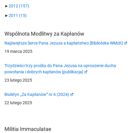
►
2012
(157)
►
2011
(15)
Wspólnota Modlitwy za Kapłanów
Najświętsze Serce Pana Jezusa a kapłaństwo [Biblioteka WMzK]
19 marca 2025
Trzydzieści trzy prośby do Pana Jezusa na uproszenie ducha
powołania i dobrych kapłanów [publikacja]
23 lutego 2025
Biuletyn „Za Kapłanów” nr 6 (2024)
22 lutego 2025
Militia Immaculatae