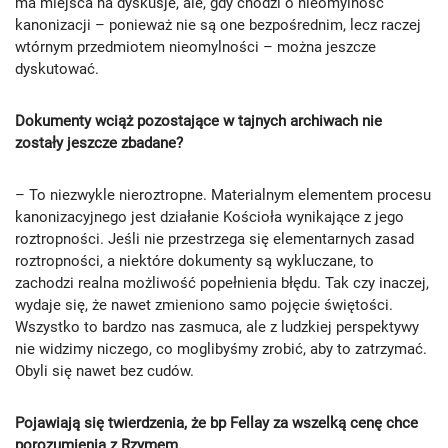
ma miejsca na dyskusje, ale, gdy chodzi o nieomylność
kanonizacji – ponieważ nie są one bezpośrednim, lecz raczej
wtórnym przedmiotem nieomylności – można jeszcze
dyskutować.
Dokumenty wciąż pozostające w tajnych archiwach nie
zostały jeszcze zbadane?
– To niezwykle nieroztropne. Materialnym elementem procesu
kanonizacyjnego jest działanie Kościoła wynikające z jego
roztropności. Jeśli nie przestrzega się elementarnych zasad
roztropności, a niektóre dokumenty są wykluczane, to
zachodzi realna możliwość popełnienia błędu. Tak czy inaczej,
wydaje się, że nawet zmieniono samo pojęcie świętości.
Wszystko to bardzo nas zasmuca, ale z ludzkiej perspektywy
nie widzimy niczego, co moglibyśmy zrobić, aby to zatrzymać.
Obyli się nawet bez cudów.
Pojawiają się twierdzenia, że bp Fellay za wszelką cenę chce
porozumienia z Rzymem.