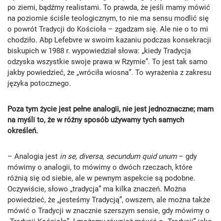
po ziemi, bądźmy realistami. To prawda, że jeśli mamy mówić
na poziomie ściśle teologicznym, to nie ma sensu modlić się
o powrót Tradycji do Kościoła – zgadzam się. Ale nie o to mi
chodziło. Abp Lefebvre w swoim kazaniu podczas konsekracji
biskupich w 1988 r. wypowiedział słowa: „kiedy Tradycja
odzyska wszystkie swoje prawa w Rzymie”. To jest tak samo
jakby powiedzieć, że „wróciła wiosna”. To wyrażenia z zakresu
języka potocznego.
Poza tym życie
jest pełne analogii, nie jest jednoznaczne; mam
na myśli to, że w różny sposób używamy tych samych
określeń.
– Analogia jest
in se, diversa, secundum quid unum
– gdy
mówimy o analogii, to mówimy o dwóch rzeczach, które
różnią się od siebie, ale w pewnym aspekcie są podobne.
Oczywiście, słowo „tradycja” ma kilka znaczeń. Można
powiedzieć, że „jesteśmy Tradycją”, owszem, ale można także
mówić o Tradycji w znacznie szerszym sensie, gdy mówimy o