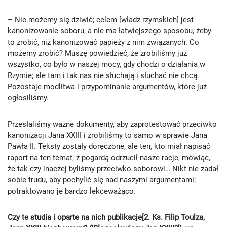
– Nie możemy się dziwić; celem [władz rzymskich] jest
kanonizowanie soboru, a nie ma łatwiejszego sposobu, żeby
to zrobić, niż kanonizować papieży z nim związanych. Co
możemy zrobić? Muszę powiedzieć, że zrobiliśmy już
wszystko, co było w naszej mocy, gdy chodzi o działania w
Rzymie; ale tam i tak nas nie słuchają i słuchać nie chcą.
Pozostaje modlitwa i przypominanie argumentów, które już
ogłosiliśmy.
Przesłaliśmy ważne dokumenty, aby zaprotestować przeciwko
kanonizacji Jana XXIII i zrobiliśmy to samo w sprawie Jana
Pawła II. Teksty zostały doręczone, ale ten, kto miał napisać
raport na ten temat, z pogardą odrzucił nasze racje, mówiąc,
że tak czy inaczej byliśmy przeciwko soborowi… Nikt nie zadał
sobie trudu, aby pochylić się nad naszymi argumentami;
potraktowano je bardzo lekceważąco.
Czy te studia i oparte na nich publikacje[2. Ks. Filip Toulza,