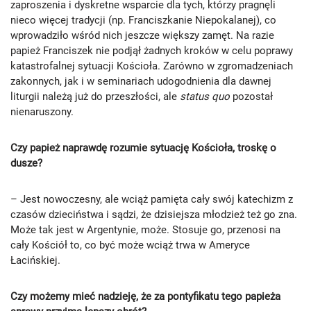
zaproszenia i dyskretne wsparcie dla tych, którzy pragnęli
nieco więcej tradycji (np. Franciszkanie Niepokalanej), co
wprowadziło wśród nich jeszcze większy zamęt. Na razie
papież Franciszek nie podjął żadnych kroków w celu poprawy
katastrofalnej sytuacji Kościoła. Zarówno w zgromadzeniach
zakonnych, jak i w seminariach udogodnienia dla dawnej
liturgii należą już do przeszłości, ale
status quo
pozostał
nienaruszony.
Czy papież naprawdę rozumie sytuację Kościoła, troskę o
dusze?
– Jest nowoczesny, ale wciąż pamięta cały swój katechizm z
czasów dzieciństwa i sądzi, że dzisiejsza młodzież też go zna.
Może tak jest w Argentynie, może. Stosuje go, przenosi na
cały Kościół to, co być może wciąż trwa w Ameryce
Łacińskiej.
Czy możemy mieć nadzieję, że za pontyfikatu tego papieża