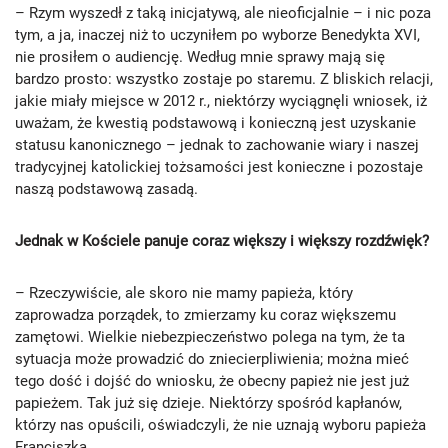
– Rzym wyszedł z taką inicjatywą, ale nieoficjalnie – i nic poza
tym, a ja, inaczej niż to uczyniłem po wyborze Benedykta XVI,
nie prosiłem o audiencję. Według mnie sprawy mają się
bardzo prosto: wszystko zostaje po staremu. Z bliskich relacji,
jakie miały miejsce w 2012 r., niektórzy wyciągnęli wniosek, iż
uważam, że kwestią podstawową i konieczną jest uzyskanie
statusu kanonicznego – jednak to zachowanie wiary i naszej
tradycyjnej katolickiej tożsamości jest konieczne i pozostaje
naszą podstawową zasadą.
Jednak w Kościele panuje coraz większy i większy rozdźwięk?
– Rzeczywiście, ale skoro nie mamy papieża, który
zaprowadza porządek, to zmierzamy ku coraz większemu
zamętowi. Wielkie niebezpieczeństwo polega na tym, że ta
sytuacja może prowadzić do zniecierpliwienia; można mieć
tego dość i dojść do wniosku, że obecny papież nie jest już
papieżem. Tak już się dzieje. Niektórzy spośród kapłanów,
którzy nas opuścili, oświadczyli, że nie uznają wyboru papieża
Franciszka.