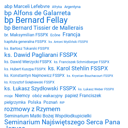
abp Marceli Lefebvre
Argentyna
Afryka
bp Alfons de Galarreta
bp Bernard Fellay
bp Bernard Tissier de Mallerais
Francja
br. Maksymilian FSSPX
Ecône
kapituła generalna FSSPX
ks. Antoni Myśliński FSSPX
ks. Bartosz Tokarski FSSPX
ks. Dawid Pagliarani FSSPX
ks. Dawid Wierzycki FSSPX
ks. Franciszek Schmidberger FSSPX
ks. Karol Stehlin FSSPX
ks. Hubert Kuszpa FSSPX
ks. Konstantyn Najmowicz FSSPX
ks. Krystian Bouchacourt FSSPX
ks. Krzysztof Gołębiewski FSSPX
ks. Łukasz Szydłowski FSSPX
ks. Łukasz Weber FSSPX
Niemcy
papież Franciszek
obóz wakacyjny
misje
Polska
Poznań
pielgrzymka
RIP
rozmowy z Rzymem
Seminarium Matki Bożej Współodkupicielki
Seminarium Najświętszego Serca Pana