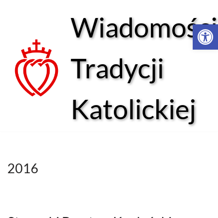
Wiadomości
Open 
Przejdź
do
treści
Tradycji
Katolickiej
2016