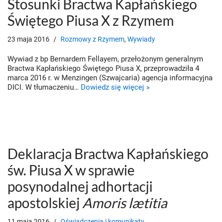
Stosunki Bractwa Kapłańskiego
Świętego Piusa X z Rzymem
23 maja 2016
Rozmowy z Rzymem
,
Wywiady
Wywiad z bp Bernardem Fellayem, przełożonym generalnym
Bractwa Kapłańskiego Świętego Piusa X, przeprowadziła 4
marca 2016 r. w Menzingen (Szwajcaria) agencja informacyjna
DICI. W tłumaczeniu…
Dowiedz się więcej »
Deklaracja Bractwa Kapłańskiego
św. Piusa X w sprawie
posynodalnej adhortacji
apostolskiej
Amoris lætitia
11 maja 2016
Oświadczenia i komunikaty