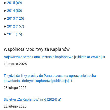
►
2015
(69)
►
2014
(80)
►
2013
(125)
►
2012
(157)
►
2011
(15)
Wspólnota Modlitwy za Kapłanów
Najświętsze Serce Pana Jezusa a kapłaństwo [Biblioteka WMzK]
19 marca 2025
Trzydzieści trzy prośby do Pana Jezusa na uproszenie ducha
powołania i dobrych kapłanów [publikacja]
23 lutego 2025
Biuletyn „Za Kapłanów” nr 6 (2024)
22 lutego 2025