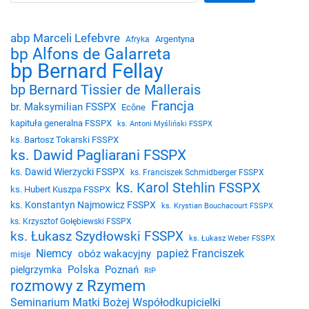
abp Marceli Lefebvre
Argentyna
Afryka
bp Alfons de Galarreta
bp Bernard Fellay
bp Bernard Tissier de Mallerais
Francja
br. Maksymilian FSSPX
Ecône
kapituła generalna FSSPX
ks. Antoni Myśliński FSSPX
ks. Bartosz Tokarski FSSPX
ks. Dawid Pagliarani FSSPX
ks. Dawid Wierzycki FSSPX
ks. Franciszek Schmidberger FSSPX
ks. Karol Stehlin FSSPX
ks. Hubert Kuszpa FSSPX
ks. Konstantyn Najmowicz FSSPX
ks. Krystian Bouchacourt FSSPX
ks. Krzysztof Gołębiewski FSSPX
ks. Łukasz Szydłowski FSSPX
ks. Łukasz Weber FSSPX
Niemcy
papież Franciszek
obóz wakacyjny
misje
Polska
Poznań
pielgrzymka
RIP
rozmowy z Rzymem
Seminarium Matki Bożej Współodkupicielki