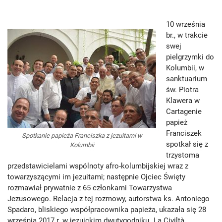
10 września
br., w trakcie
swej
pielgrzymki do
Kolumbii, w
sanktuarium
św. Piotra
Klawera w
Cartagenie
papież
Franciszek
Spotkanie papieża Franciszka z jezuitami w
spotkał się z
Kolumbii
trzystoma
przedstawicielami wspólnoty afro-kolumbijskiej wraz z
towarzyszącymi im jezuitami; następnie Ojciec Święty
rozmawiał prywatnie z 65 członkami Towarzystwa
Jezusowego. Relacja z tej rozmowy, autorstwa ks. Antoniego
Spadaro, bliskiego współpracownika papieża, ukazała się 28
września 2017 r. w jezuickim dwutygodniku „La Civiltà