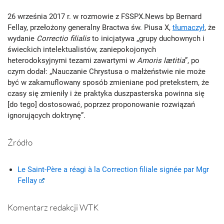
26 września 2017 r. w rozmowie z FSSPX.News bp Bernard
Fellay, przełożony generalny Bractwa św. Piusa X,
tłumaczył
, że
wydanie
Correctio filialis
to inicjatywa „grupy duchownych i
świeckich intelektualistów, zaniepokojonych
heterodoksyjnymi tezami zawartymi w
Amoris lætitia
”, po
czym dodał: „Nauczanie Chrystusa o małżeństwie nie może
być w zakamuflowany sposób zmieniane pod pretekstem, że
czasy się zmieniły i że praktyka duszpasterska powinna się
[do tego] dostosować, poprzez proponowanie rozwiązań
ignorujących doktrynę”.
Źródło
Le Saint-Père a réagi à la Correction filiale signée par Mgr
Fellay
Komentarz redakcji WTK