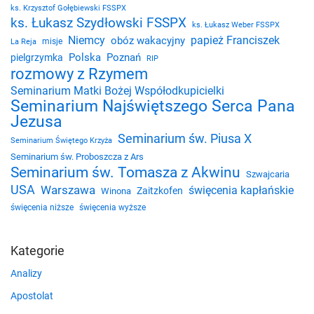
ks. Krzysztof Gołębiewski FSSPX
ks. Łukasz Szydłowski FSSPX
ks. Łukasz Weber FSSPX
Niemcy
papież Franciszek
obóz wakacyjny
misje
La Reja
Polska
Poznań
pielgrzymka
RIP
rozmowy z Rzymem
Seminarium Matki Bożej Współodkupicielki
Seminarium Najświętszego Serca Pana
Jezusa
Seminarium św. Piusa X
Seminarium Świętego Krzyża
Seminarium św. Proboszcza z Ars
Seminarium św. Tomasza z Akwinu
Szwajcaria
USA
Warszawa
święcenia kapłańskie
Zaitzkofen
Winona
święcenia niższe
święcenia wyższe
Kategorie
Analizy
Apostolat