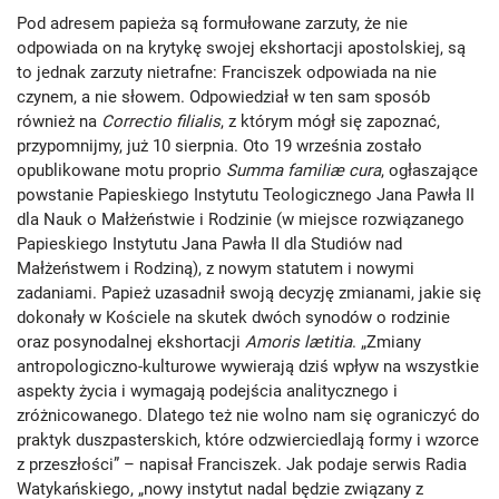
Pod adresem papieża są formułowane zarzuty, że nie
odpowiada on na krytykę swojej ekshortacji apostolskiej, są
to jednak zarzuty nietrafne: Franciszek odpowiada na nie
czynem, a nie słowem. Odpowiedział w ten sam sposób
również na
Correctio filialis
, z którym mógł się zapoznać,
przypomnijmy, już 10 sierpnia. Oto 19 września zostało
opublikowane motu proprio
Summa familiæ cura
, ogłaszające
powstanie Papieskiego Instytutu Teologicznego Jana Pawła II
dla Nauk o Małżeństwie i Rodzinie (w miejsce rozwiązanego
Papieskiego Instytutu Jana Pawła II dla Studiów nad
Małżeństwem i Rodziną), z nowym statutem i nowymi
zadaniami. Papież uzasadnił swoją decyzję zmianami, jakie się
dokonały w Kościele na skutek dwóch synodów o rodzinie
oraz posynodalnej ekshortacji
Amoris lætitia
. „Zmiany
antropologiczno-kulturowe wywierają dziś wpływ na wszystkie
aspekty życia i wymagają podejścia analitycznego i
zróżnicowanego. Dlatego też nie wolno nam się ograniczyć do
praktyk duszpasterskich, które odzwierciedlają formy i wzorce
z przeszłości” – napisał Franciszek. Jak podaje serwis Radia
Watykańskiego, „nowy instytut nadal będzie związany z