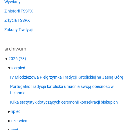
Wywiady
Z historii FSSPX
Z życia FSSPX
Zakony Tradycji
archiwum
▼
2026
(73)
▼
sierpień
IV Młodzieżowa Pielgrzymka Tradycji Katolickiej na Jasną Górę
Portugalia: Tradycja katolicka umacnia swoją obecność w
Lizbonie
Kilka statystyk dotyczących ceremonii konsekracji biskupich
►
lipiec
►
czerwiec