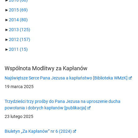
►
2016
(60)
►
2015
(69)
►
2014
(80)
►
2013
(125)
►
2012
(157)
►
2011
(15)
Wspólnota Modlitwy za Kapłanów
Najświętsze Serce Pana Jezusa a kapłaństwo [Biblioteka WMzK]
19 marca 2025
Trzydzieści trzy prośby do Pana Jezusa na uproszenie ducha
powołania i dobrych kapłanów [publikacja]
23 lutego 2025
Biuletyn „Za Kapłanów” nr 6 (2024)