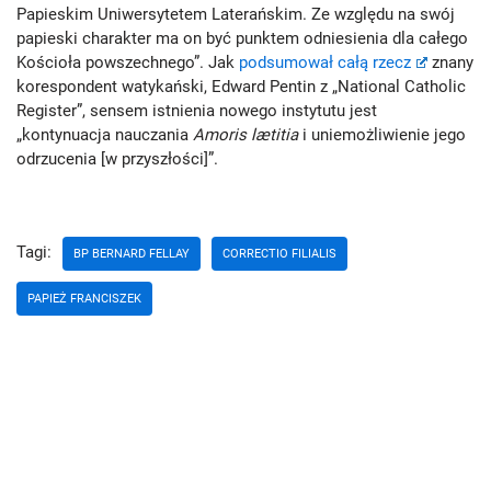
Papieskim Uniwersytetem Laterańskim. Ze względu na swój
papieski charakter ma on być punktem odniesienia dla całego
Kościoła powszechnego”. Jak
podsumował całą rzecz
znany
korespondent watykański, Edward Pentin z „National Catholic
Register”, sensem istnienia nowego instytutu jest
„kontynuacja nauczania
Amoris lætitia
i uniemożliwienie jego
odrzucenia [w przyszłości]”.
Tagi:
BP BERNARD FELLAY
CORRECTIO FILIALIS
PAPIEŻ FRANCISZEK