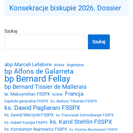
Konsekracje biskupie 2026. Dossier
Szukaj
Szukaj
abp Marceli Lefebvre
Argentyna
Afryka
bp Alfons de Galarreta
bp Bernard Fellay
bp Bernard Tissier de Mallerais
Francja
br. Maksymilian FSSPX
Ecône
kapituła generalna FSSPX
ks. Bartosz Tokarski FSSPX
ks. Dawid Pagliarani FSSPX
ks. Dawid Wierzycki FSSPX
ks. Franciszek Schmidberger FSSPX
ks. Karol Stehlin FSSPX
ks. Hubert Kuszpa FSSPX
ks. Konstantyn Najmowicz FSSPX
ks. Krystian Bouchacourt FSSPX