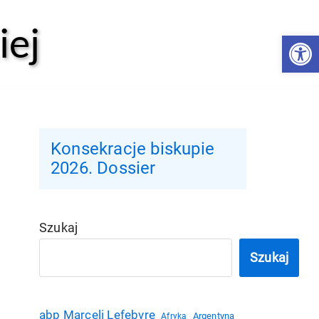
iej
Open 
Konsekracje biskupie
2026. Dossier
Szukaj
Szukaj
abp Marceli Lefebvre
Argentyna
Afryka