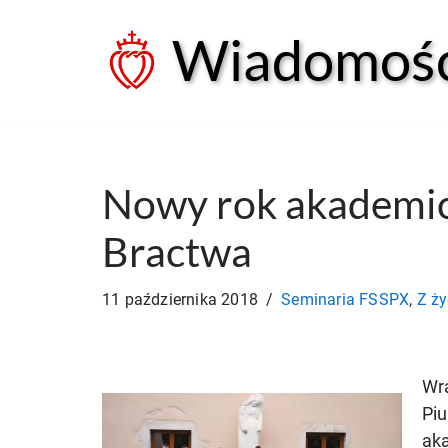
Wiadomości
Przejdź
do
treści
Nowy rok akademic
Bractwa
11 października 2018
Seminaria FSSPX
,
Z ż
Wra
Piu
ak