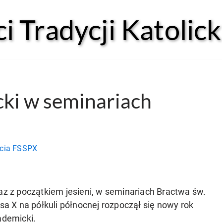
 Tradycji Katolick
ki w seminariach
ycia FSSPX
z z początkiem jesieni, w seminariach Bractwa św.
sa X na półkuli północnej rozpoczął się nowy rok
ademicki.