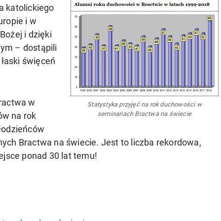
 katolickiego
ropie i w
ożej i dzięki
ym – dostąpili
 łaski święceń
Bractwa w
Statystyka przyjęć na rok duchowości w
seminariach Bractwa na świecie
tów na rok
młodzieńców
ych Bractwa na świecie. Jest to liczba rekordowa,
ejsce ponad 30 lat temu!