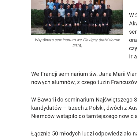
W 
Akw
se
or
Wspólnota seminarium we Flavigny (październik
2018)
cz
Irl
We Francji seminarium św. Jana Marii Via
nowych alumnów, z czego tuzin Francuzów
W Bawarii do seminarium Najświętszego S
kandydatów – trzech z Polski, dwóch z Aust
Niemców wstąpiło do tamtejszego nowicjat
Łącznie 50 młodych ludzi odpowiedziało n