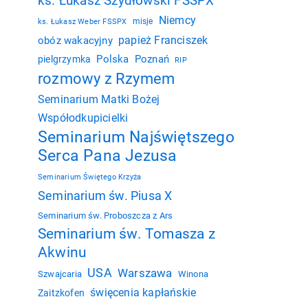
ks. Łukasz Szydłowski FSSPX
Niemcy
misje
ks. Łukasz Weber FSSPX
papież Franciszek
obóz wakacyjny
Polska
Poznań
pielgrzymka
RIP
rozmowy z Rzymem
Seminarium Matki Bożej
Współodkupicielki
Seminarium Najświętszego
Serca Pana Jezusa
Seminarium Świętego Krzyża
Seminarium św. Piusa X
Seminarium św. Proboszcza z Ars
Seminarium św. Tomasza z
Akwinu
USA
Warszawa
Szwajcaria
Winona
święcenia kapłańskie
Zaitzkofen