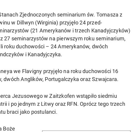
Stanach Zjednoczonych seminarium św. Tomasza z
inu w Dillwyn (Wirginia) przyjęło 24 przed-
minarzystów (21 Amerykanów i trzech Kanadyjczyków)
az 27 seminarzystów na pierwszym roku seminarium,
yli roku duchowości – 24 Amerykanów, dwóch
andczyków i Kanadyjczyka.
nneya we Flavigny przyjęło na roku duchowości 16
, dwóch Anglików, Portugalczyka oraz Szwajcara.
erca Jezusowego w Zaitzkofen wstąpiło siedmiu
rii i po jednym z Litwy oraz RFN. Oprócz tego trzech
u braci jako postulanci.
a Boże