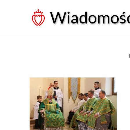
Wiadomości
Przejdź
do
treści