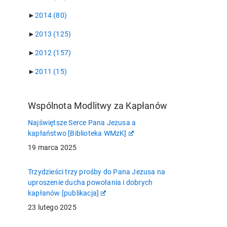
►
2014
(80)
►
2013
(125)
►
2012
(157)
►
2011
(15)
Wspólnota Modlitwy za Kapłanów
Najświętsze Serce Pana Jezusa a
kapłaństwo [Biblioteka WMzK]
19 marca 2025
Trzydzieści trzy prośby do Pana Jezusa na
uproszenie ducha powołania i dobrych
kapłanów [publikacja]
23 lutego 2025