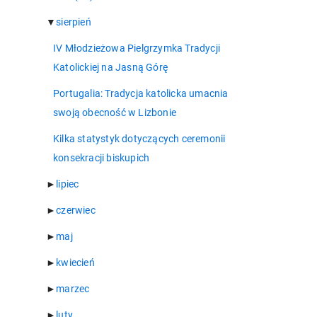
▼
sierpień
IV Młodzieżowa Pielgrzymka Tradycji
Katolickiej na Jasną Górę
Portugalia: Tradycja katolicka umacnia
swoją obecność w Lizbonie
Kilka statystyk dotyczących ceremonii
konsekracji biskupich
►
lipiec
►
czerwiec
►
maj
►
kwiecień
►
marzec
►
luty