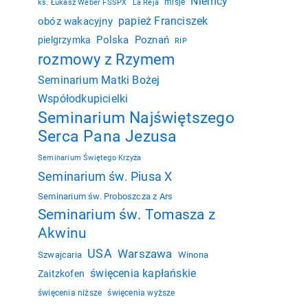
Niemcy
misje
ks. Łukasz Weber FSSPX
La Reja
papież Franciszek
obóz wakacyjny
Polska
Poznań
pielgrzymka
RIP
rozmowy z Rzymem
Seminarium Matki Bożej
Współodkupicielki
Seminarium Najświętszego
Serca Pana Jezusa
Seminarium Świętego Krzyża
Seminarium św. Piusa X
Seminarium św. Proboszcza z Ars
Seminarium św. Tomasza z
Akwinu
USA
Warszawa
Szwajcaria
Winona
święcenia kapłańskie
Zaitzkofen
święcenia niższe
święcenia wyższe