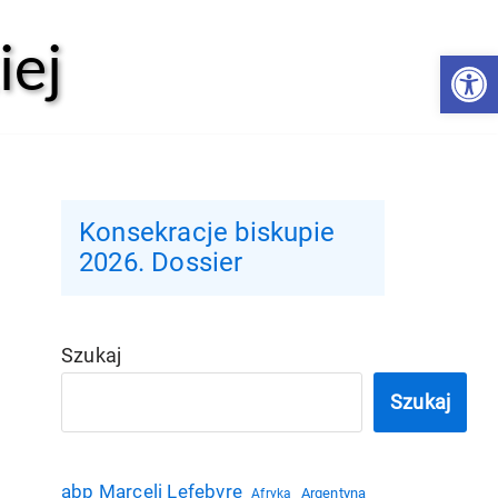
iej
Open 
Konsekracje biskupie
2026. Dossier
Szukaj
Szukaj
abp Marceli Lefebvre
Argentyna
Afryka