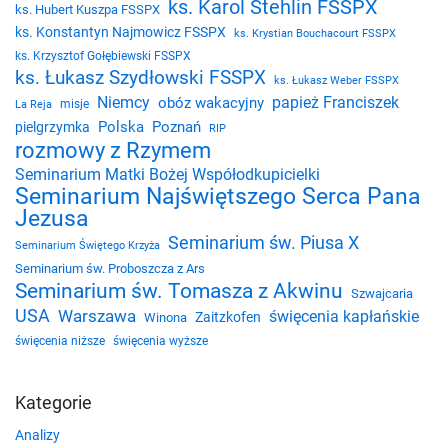
ks. Karol Stehlin FSSPX
ks. Hubert Kuszpa FSSPX
ks. Konstantyn Najmowicz FSSPX
ks. Krystian Bouchacourt FSSPX
ks. Krzysztof Gołębiewski FSSPX
ks. Łukasz Szydłowski FSSPX
ks. Łukasz Weber FSSPX
Niemcy
papież Franciszek
obóz wakacyjny
misje
La Reja
Polska
Poznań
pielgrzymka
RIP
rozmowy z Rzymem
Seminarium Matki Bożej Współodkupicielki
Seminarium Najświętszego Serca Pana
Jezusa
Seminarium św. Piusa X
Seminarium Świętego Krzyża
Seminarium św. Proboszcza z Ars
Seminarium św. Tomasza z Akwinu
Szwajcaria
USA
Warszawa
święcenia kapłańskie
Zaitzkofen
Winona
święcenia niższe
święcenia wyższe
Kategorie
Analizy