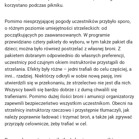
korzystano podczas pikniku.
Pomimo niesprzyjającej pogody uczestników przybyło sporo,
o różnym poziomie umiejętności strzeleckich: od
początkujących po zaawansowanych. W programie
przewidziano cztery pakiety do wyboru, w tym także pakiet dla
dzieci; można było również postrzelać z własnej broni. Z
pakietem dobranym odpowiednio do własnych preferencji,
uczestnicy pod czujnym okiem instruktorów przystąpili do
strzelania. Efekty były różne – jedni trafiali do celu częściej, a
inni… rzadziej. Niektórzy odkryli w sobie nową pasję, inni
utwierdzili się w przekonaniu, że strzelectwo nie jest dla nich.
Wszyscy bawili się bardzo dobrze i z dumą chwalili się
trafieniami. Pomimo dużej ilości broni i amunicji organizatorzy
zapewnili bezpieczeństwo wszystkim uczestnikom. Obecni na
strzelnicy instruktorzy rzeczowo i przystępnie tłumaczyli, jak
należy poprawnie ładować i trzymać broń, a także jak zgrywać
przyrządy celownicze, żeby trafiać w cel.