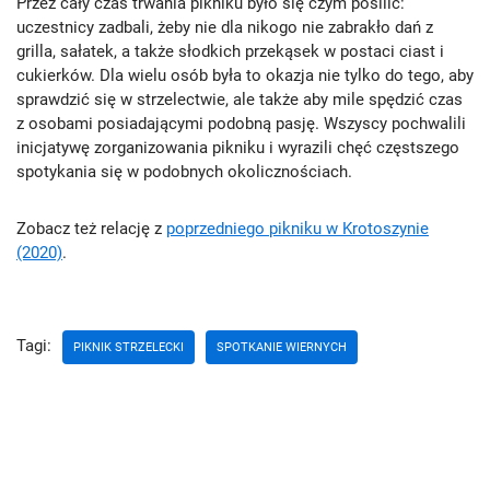
Przez cały czas trwania pikniku było się czym posilić:
uczestnicy zadbali, żeby nie dla nikogo nie zabrakło dań z
grilla, sałatek, a także słodkich przekąsek w postaci ciast i
cukierków. Dla wielu osób była to okazja nie tylko do tego, aby
sprawdzić się w strzelectwie, ale także aby mile spędzić czas
z osobami posiadającymi podobną pasję. Wszyscy pochwalili
inicjatywę zorganizowania pikniku i wyrazili chęć częstszego
spotykania się w podobnych okolicznościach.
Zobacz też relację z
poprzedniego pikniku w Krotoszynie
(2020)
.
Tagi:
PIKNIK STRZELECKI
SPOTKANIE WIERNYCH