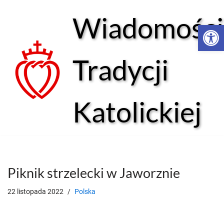
Wiadomości
Open 
Przejdź
do
treści
Tradycji
Katolickiej
Piknik strzelecki w Jaworznie
22 listopada 2022
Polska