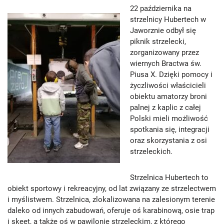
22 października na
strzelnicy Hubertech w
Jaworznie odbył się
piknik strzelecki,
zorganizowany przez
wiernych Bractwa św.
Piusa X. Dzięki pomocy i
życzliwości właścicieli
obiektu amatorzy broni
palnej z kaplic z całej
Polski mieli możliwość
spotkania się, integracji
oraz skorzystania z osi
strzeleckich.
Strzelnica Hubertech to
obiekt sportowy i rekreacyjny, od lat związany ze strzelectwem
i myślistwem. Strzelnica, zlokalizowana na zalesionym terenie
daleko od innych zabudowań, oferuje oś karabinową, osie trap
i skeet, a także oś w pawilonie strzeleckim, z którego