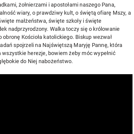
dkami, żołnierzami i apostołami naszego Pana,
lność wiary, o prawdziwy kult, o świętą ofiarę Mszy, a
 święte małżeństwa, święte szkoły i święte
ek nadprzyrodzony. Walka toczy się o królowanie
 obronę Kościoła katolickiego. Biskup wezwał
zadań spojrzeli na Najświętszą Maryję Pannę, która
yła wszystkie herezje, bowiem żeby móc wypełnić
 głębokie do Niej nabożeństwo.