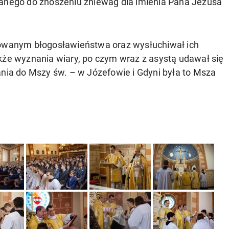
ego do znoszeniu zniewag dla imienia Pana Jezusa
mowanym błogosławieństwa oraz wysłuchiwał ich
akże wyznania wiary, po czym wraz z asystą udawał się
ania do Mszy św. – w Józefowie i Gdyni była to Msza