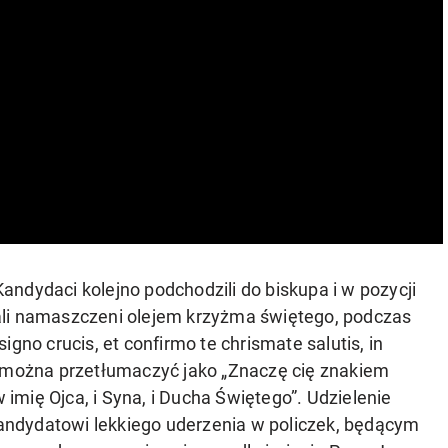
ndydaci kolejno podchodzili do biskupa i w pozycji
ali namaszczeni olejem krzyżma świętego, podczas
gno crucis, et confirmo te chrismate salutis, in
, co można przetłumaczyć jako „Znaczę cię znakiem
mię Ojca, i Syna, i Ducha Świętego”. Udzielenie
ndydatowi lekkiego uderzenia w policzek, będącym