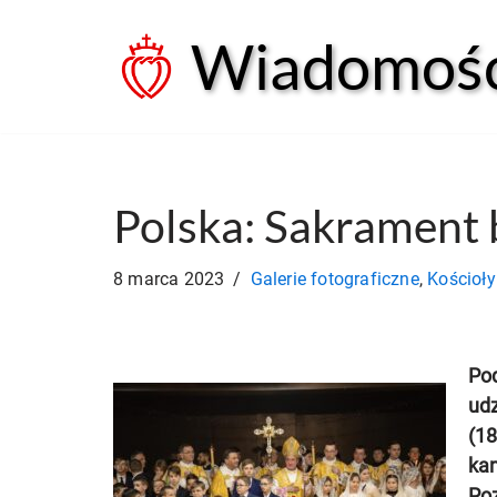
Wiadomości
Przejdź
do
treści
Polska: Sakrament
8 marca 2023
Galerie fotograficzne
,
Kościoły
Pod
udz
(18
ka
Poz