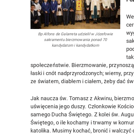
We
ce
wyg
Bp Alfons de Galarreta udzielił w Józefowie
sakramentu bierzmowania ponad 70
sa
kandydatom i kandydatkom
pod
ta
społeczeństwie. Bierzmowanie, przynosząc
łaski i cnót nadprzyrodzonych; wierny, pr
ze światem, diabłem i ciałem, żeby dać ś
Jak naucza św. Tomasz z Akwinu, bierzmow
uświęcenia jego duszy. Członkowie Kościoł
samego Ducha Świętego. Z kolei św. Augu
Świętego, o ile kochamy i trwamy w komun
katolika. Musimy kochać, bronić i walczyć o 