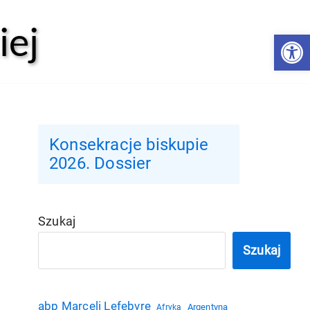
iej
Open 
Konsekracje biskupie
2026. Dossier
Szukaj
Szukaj
abp Marceli Lefebvre
Argentyna
Afryka