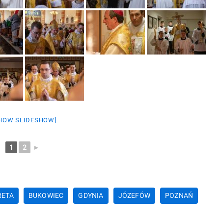
HOW SLIDESHOW]
1
2
►
RETA
BUKOWIEC
GDYNIA
JÓZEFÓW
POZNAŃ