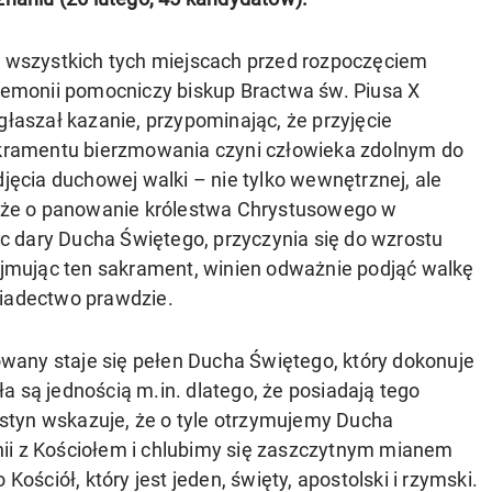
 wszystkich tych miejscach przed rozpoczęciem
remonii pomocniczy biskup Bractwa św. Piusa X
łaszał kazanie, przypominając, że przyjęcie
kramentu bierzmowania czyni człowieka zdolnym do
jęcia duchowej walki – nie tylko wewnętrznej, ale
kże o panowanie królestwa Chrystusowego w
 dary Ducha Świętego, przyczynia się do wzrostu
zyjmując ten sakrament, winien odważnie podjąć walkę
wiadectwo prawdzie.
any staje się pełen Ducha Świętego, który dokonuje
a są jednością m.in. dlatego, że posiadają tego
styn wskazuje, że o tyle otrzymujemy Ducha
ii z Kościołem i chlubimy się zaszczytnym mianem
Kościół, który jest jeden, święty, apostolski i rzymski.