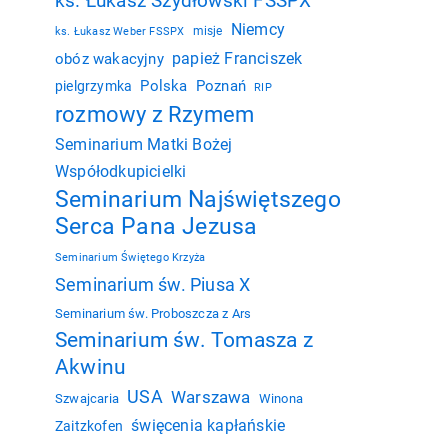
ks. Łukasz Szydłowski FSSPX
Niemcy
misje
ks. Łukasz Weber FSSPX
papież Franciszek
obóz wakacyjny
Polska
Poznań
pielgrzymka
RIP
rozmowy z Rzymem
Seminarium Matki Bożej
Współodkupicielki
Seminarium Najświętszego
Serca Pana Jezusa
Seminarium Świętego Krzyża
Seminarium św. Piusa X
Seminarium św. Proboszcza z Ars
Seminarium św. Tomasza z
Akwinu
USA
Warszawa
Szwajcaria
Winona
święcenia kapłańskie
Zaitzkofen