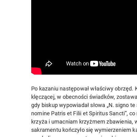
Po kazaniu następował właściwy obrzęd. Ka
klęczącej, w obecności świadków, zostaw
gdy biskup wypowiadał słowa „N. signo te si
nomine Patris et Filii et Spiritus Sancti”
krzyża i umacniam krzyżmem zbawienia, w i
sakramentu kończyło się wymierzeniem ka