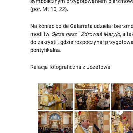
symbolicznym przygotowaniem bierzmowan
(por. Mt 10, 22).
Na koniec bp de Galarreta udzielał bierz
modlitw
Ojcze nasz
i
Zdrowaś Maryjo
, a t
do zakrystii, gdzie rozpoczynał przygotow
pontyfikalna.
Relacja fotograficzna z Józefowa: