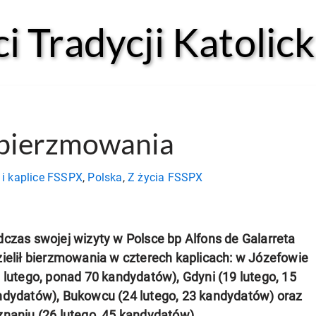
 Tradycji Katolick
 bierzmowania
 i kaplice FSSPX
,
Polska
,
Z życia FSSPX
czas swojej wizyty w Polsce bp Alfons de Galarreta
ielił bierzmowania w czterech kaplicach: w Józefowie
 lutego, ponad 70 kandydatów), Gdyni (19 lutego, 15
ndydatów), Bukowcu (24 lutego, 23 kandydatów) oraz
naniu (26 lutego, 45 kandydatów).