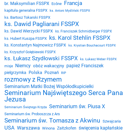
Francja
br. Maksymilian FSSPX
Ecône
kapituła generalna FSSPX
ks. Antoni Myśliński FSSPX
ks. Bartosz Tokarski FSSPX
ks. Dawid Pagliarani FSSPX
ks. Dawid Wierzycki FSSPX
ks. Franciszek Schmidberger FSSPX
ks. Karol Stehlin FSSPX
ks. Hubert Kuszpa FSSPX
ks. Konstantyn Najmowicz FSSPX
ks. Krystian Bouchacourt FSSPX
ks. Krzysztof Gołębiewski FSSPX
ks. Łukasz Szydłowski FSSPX
ks. Łukasz Weber FSSPX
Niemcy
papież Franciszek
obóz wakacyjny
misje
Polska
Poznań
pielgrzymka
RIP
rozmowy z Rzymem
Seminarium Matki Bożej Współodkupicielki
Seminarium Najświętszego Serca Pana
Jezusa
Seminarium św. Piusa X
Seminarium Świętego Krzyża
Seminarium św. Proboszcza z Ars
Seminarium św. Tomasza z Akwinu
Szwajcaria
USA
Warszawa
święcenia kapłańskie
Zaitzkofen
Winona