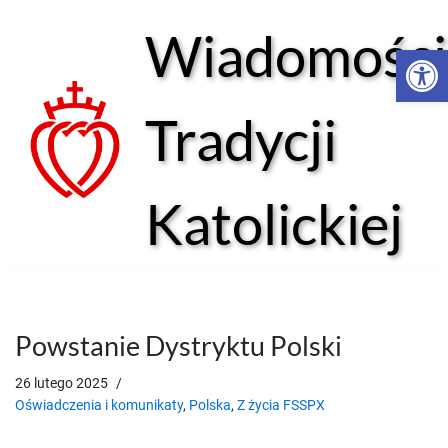
Wiadomości
Open 
Przejdź
do
treści
Tradycji
Katolickiej
Powstanie Dystryktu Polski
26 lutego 2025
Oświadczenia i komunikaty
,
Polska
,
Z życia FSSPX