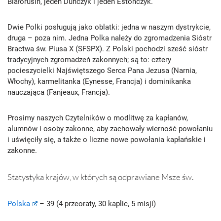
Białorusin, jeden Duńczyk i jeden Estończyk.
Dwie Polki posługują jako oblatki: jedna w naszym dystrykcie,
druga – poza nim. Jedna Polka należy do zgromadzenia Sióstr
Bractwa św. Piusa X (SFSPX). Z Polski pochodzi sześć sióstr
tradycyjnych zgromadzeń zakonnych; są to: cztery
pocieszycielki Najświętszego Serca Pana Jezusa (Narnia,
Włochy), karmelitanka (Eynesse, Francja) i dominikanka
nauczająca (Fanjeaux, Francja).
Prosimy naszych Czytelników o modlitwę za kapłanów,
alumnów i osoby zakonne, aby zachowały wierność powołaniu
i uświęciły się, a także o liczne nowe powołania kapłańskie i
zakonne.
Statystyka krajów, w których są odprawiane Msze św.
Polska
– 39 (4 przeoraty, 30 kaplic, 5 misji)