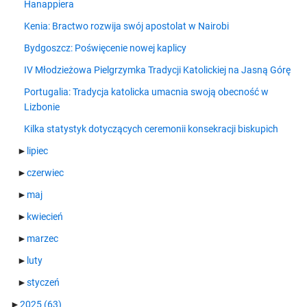
Hanappiera
Kenia: Bractwo rozwija swój apostolat w Nairobi
Bydgoszcz: Poświęcenie nowej kaplicy
IV Młodzieżowa Pielgrzymka Tradycji Katolickiej na Jasną Górę
Portugalia: Tradycja katolicka umacnia swoją obecność w
Lizbonie
Kilka statystyk dotyczących ceremonii konsekracji biskupich
►
lipiec
►
czerwiec
►
maj
►
kwiecień
►
marzec
►
luty
►
styczeń
►
2025
(63)