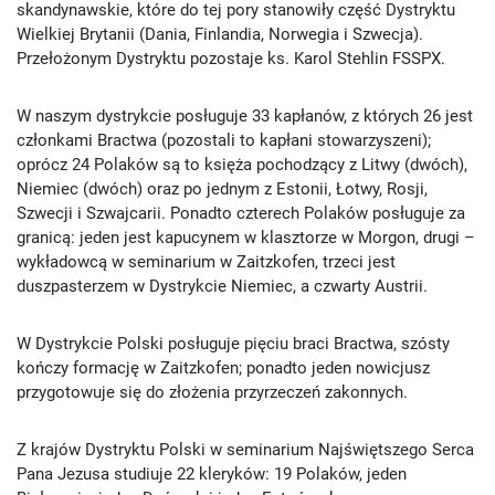
skandynawskie, które do tej pory stanowiły część Dystryktu
Wielkiej Brytanii (Dania, Finlandia, Norwegia i Szwecja).
Przełożonym Dystryktu pozostaje ks. Karol Stehlin FSSPX.
W naszym dystrykcie posługuje 33 kapłanów, z których 26 jest
członkami Bractwa (pozostali to kapłani stowarzyszeni);
oprócz 24 Polaków są to księża pochodzący z Litwy (dwóch),
Niemiec (dwóch) oraz po jednym z Estonii, Łotwy, Rosji,
Szwecji i Szwajcarii. Ponadto czterech Polaków posługuje za
granicą: jeden jest kapucynem w klasztorze w Morgon, drugi –
wykładowcą w seminarium w Zaitzkofen, trzeci jest
duszpasterzem w Dystrykcie Niemiec, a czwarty Austrii.
W Dystrykcie Polski posługuje pięciu braci Bractwa, szósty
kończy formację w Zaitzkofen; ponadto jeden nowicjusz
przygotowuje się do złożenia przyrzeczeń zakonnych.
Z krajów Dystryktu Polski w seminarium Najświętszego Serca
Pana Jezusa studiuje 22 kleryków: 19 Polaków, jeden