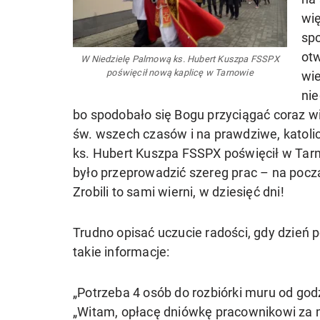
wię
sp
otw
W Niedzielę Palmową ks. Hubert Kuszpa FSSPX
poświęcił nową kaplicę w Tarnowie
wi
nie
bo spodobało się Bogu przyciągać coraz wi
św. wszech czasów i na prawdziwe, katoli
ks. Hubert Kuszpa FSSPX poświęcił w Tarn
było przeprowadzić szereg prac – na począt
Zrobili to sami wierni, w dziesięć dni!
Trudno opisać uczucie radości, gdy dzień p
takie informacje:
„Potrzeba 4 osób do rozbiórki muru od god
„Witam, opłacę dniówkę pracownikowi za m