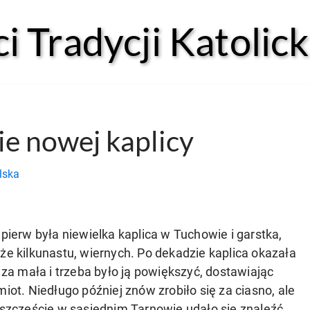
 Tradycji Katolick
e nowej kaplicy
lska
pierw była niewielka kaplica w Tuchowie i garstka,
e kilkunastu, wiernych. Po dekadzie kaplica okazała
 za mała i trzeba było ją powiększyć, dostawiając
iot. Niedługo później znów zrobiło się za ciasno, ale
szczęście w sąsiednim Tarnowie udało się znaleźć