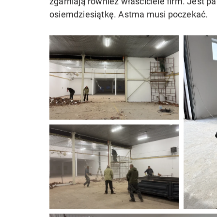
zgarniają również właściciele firm. Jest pa
osiemdziesiątkę. Astma musi poczekać.