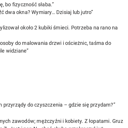
 bo fizyczność słaba.”
 dwa okna? Wymiary… Dzisiaj lub jutro”
ylizował około 2 kubiki śmieci. Potrzeba na rano na
2 osoby do malowania drzwi i ościeżnic, taśma do
ile widziane”
m przyrządy do czyszczenia – gdzie się przydam?”
óżnych zawodów; mężczyźni i kobiety. Z łopatami. Gruz