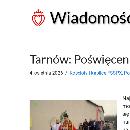
Wiadomości
Przejdź
do
treści
Tarnów: Poświęceni
4 kwietnia 2026
Kościoły i kaplice FSSPX
,
Po
Naj
moż
się
nam
na 