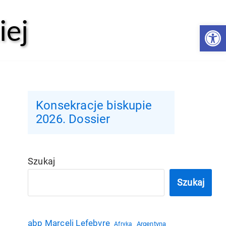
iej
Open 
Konsekracje biskupie
2026. Dossier
Szukaj
Szukaj
abp Marceli Lefebvre
Argentyna
Afryka