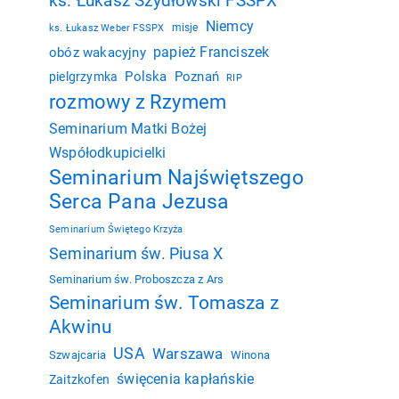
ks. Łukasz Szydłowski FSSPX
Niemcy
misje
ks. Łukasz Weber FSSPX
papież Franciszek
obóz wakacyjny
Polska
Poznań
pielgrzymka
RIP
rozmowy z Rzymem
Seminarium Matki Bożej
Współodkupicielki
Seminarium Najświętszego
Serca Pana Jezusa
Seminarium Świętego Krzyża
Seminarium św. Piusa X
Seminarium św. Proboszcza z Ars
Seminarium św. Tomasza z
Akwinu
USA
Warszawa
Szwajcaria
Winona
święcenia kapłańskie
Zaitzkofen