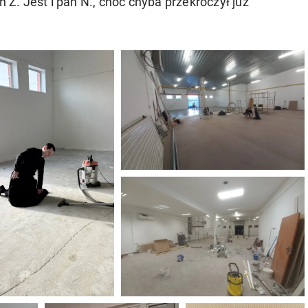
n Z. Jest i pan N., choć chyba przekroczył już