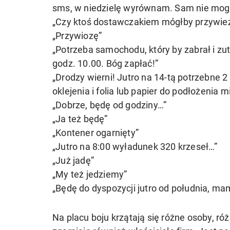
sms, w niedzielę wyrównam. Sam nie mogę,
„Czy ktoś dostawczakiem mógłby przywieźć
„Przywiozę”
„Potrzeba samochodu, który by zabrał i zut
godz. 10.00. Bóg zapłać!”
„Drodzy wierni! Jutro na 14-tą potrzebne 
oklejenia i folia lub papier do podłożenia m
„Dobrze, będę od godziny…”
„Ja też będę”
„Kontener ogarnięty”
„Jutro na 8:00 wyładunek 320 krzeseł…”
„Już jadę”
„My też jedziemy”
„Będę do dyspozycji jutro od południa, ma
Na placu boju krzątają się różne osoby, r