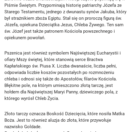
Piśmie Świętym. Przypominają historię patriarchy Józefa ze
Starego Testamentu, jednego z dwunastu synów Jakuba, który
był strażnikiem zboża Egiptu. Stał się on proroczą figurą św.
Józefa, opiekuna Dzieciątka Jezus, Chleba Żywego. Ten sam
św. Józef jest także patronem Kościoła powszechnego i
opiekunem powołań.
Pszenica jest również symbolem Najświętszej Eucharystii i
ofiary Mszy świętej, które stanowią serce Bractwa
Kapłańskiego św. Piusa X. Liczba dwanaście, liczba pełni,
odpowiada liczbie koszów pozostałych po rozmnożeniu
chleba i odnosi się także do Apostołów, filarów Kościoła.
Błękitne pole, na którym umieszczono złotą tarczę, jest
hołdem dla Najświętszej Maryi Panny, dziewiczego pola, z
którego wyrósł Chleb Życia.
Złoto tarczy oznacza Boskość Dziecięcia, które nosiła Matka
Boża. Jest to również aluzja do złota, które przywołuje
nazwisko Goldade.