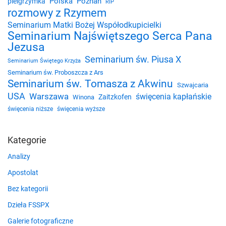
Polska
Poznań
pielgrzymka
RIP
rozmowy z Rzymem
Seminarium Matki Bożej Współodkupicielki
Seminarium Najświętszego Serca Pana
Jezusa
Seminarium św. Piusa X
Seminarium Świętego Krzyża
Seminarium św. Proboszcza z Ars
Seminarium św. Tomasza z Akwinu
Szwajcaria
USA
Warszawa
święcenia kapłańskie
Zaitzkofen
Winona
święcenia niższe
święcenia wyższe
Kategorie
Analizy
Apostolat
Bez kategorii
Dzieła FSSPX
Galerie fotograficzne