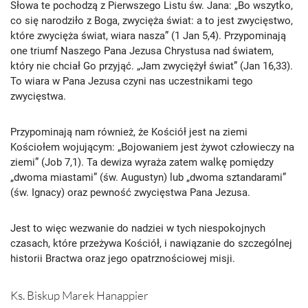
Słowa te pochodzą z Pierwszego Listu św. Jana: „Bo wszytko,
co się narodziło z Boga, zwycięża świat: a to jest zwycięstwo,
które zwycięża świat, wiara nasza” (1 Jan 5,4). Przypominają
one triumf Naszego Pana Jezusa Chrystusa nad światem,
który nie chciał Go przyjąć. „Jam zwyciężył świat” (Jan 16,33).
To wiara w Pana Jezusa czyni nas uczestnikami tego
zwycięstwa.
Przypominają nam również, że Kościół jest na ziemi
Kościołem wojującym: „Bojowaniem jest żywot człowieczy na
ziemi” (Job 7,1). Ta dewiza wyraża zatem walkę pomiędzy
„dwoma miastami” (św. Augustyn) lub „dwoma sztandarami”
(św. Ignacy) oraz pewność zwycięstwa Pana Jezusa.
Jest to więc wezwanie do nadziei w tych niespokojnych
czasach, które przeżywa Kościół, i nawiązanie do szczególnej
historii Bractwa oraz jego opatrznościowej misji.
Ks. Biskup Marek Hanappier