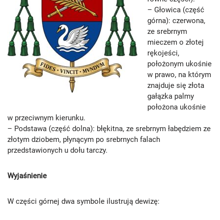
– Głowica (część
górna): czerwona,
ze srebrnym
mieczem o złotej
rękojeści,
położonym ukośnie
w prawo, na którym
znajduje się złota
gałązka palmy
położona ukośnie
w przeciwnym kierunku.
– Podstawa (część dolna): błękitna, ze srebrnym łabędziem ze
złotym dziobem, płynącym po srebrnych falach
przedstawionych u dołu tarczy.
Wyjaśnienie
W części górnej dwa symbole ilustrują dewizę: