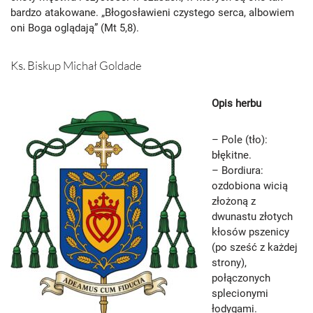
bardzo atakowane. „Błogosławieni czystego serca, albowiem
oni Boga oglądają” (Mt 5,8).
Ks. Biskup Michał Goldade
Opis herbu
– Pole (tło):
błękitne.
– Bordiura:
ozdobiona wicią
złożoną z
dwunastu złotych
kłosów pszenicy
(po sześć z każdej
strony),
połączonych
splecionymi
łodygami.