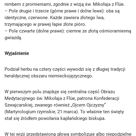
nimbem z promieniami, zgodnie z wizją św. Mikołaja z Flüe.
– Pole drugie i trzecie (górne prawe i dolne lewe): oba są
identyczne, czerwone. Każde zawiera złotego lwa,
trzymającego w prawej łapie złote pióro.
– Pole czwarte (dolne prawe): ciemne ze złotą ośmioramienną
gwiazdą.
Wyjaśnienie
Podział herbu na cztery części wywodzi się z długiej tradycji
heraldycznej obszaru niemieckojęzycznego.
W pierwszym polu znajduje się centralna część Obrazu
Medytacyjnego św. Mikołaja z Flüe, patrona Konfederacji
Szwajcarskiej, zwanego również „Ojcem Ojczyzny”
(Martyrologium rzymskie, 21 marca). To właśnie ten święty
stał się źródłem powołania kapłańskiego biskupa.
W tej wizji przedstawiona głowa symbolizuje albo niepodzielne