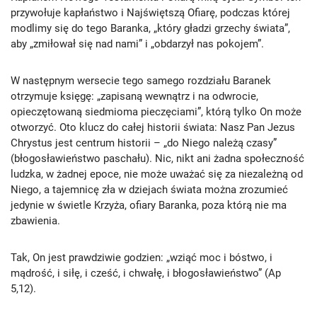
przywołuje kapłaństwo i Najświętszą Ofiarę, podczas której
modlimy się do tego Baranka, „który gładzi grzechy świata”,
aby „zmiłował się nad nami” i „obdarzył nas pokojem”.
W następnym wersecie tego samego rozdziału Baranek
otrzymuje księgę: „zapisaną wewnątrz i na odwrocie,
opieczętowaną siedmioma pieczęciami”, którą tylko On może
otworzyć. Oto klucz do całej historii świata: Nasz Pan Jezus
Chrystus jest centrum historii – „do Niego należą czasy”
(błogosławieństwo paschału). Nic, nikt ani żadna społeczność
ludzka, w żadnej epoce, nie może uważać się za niezależną od
Niego, a tajemnicę zła w dziejach świata można zrozumieć
jedynie w świetle Krzyża, ofiary Baranka, poza którą nie ma
zbawienia.
Tak, On jest prawdziwie godzien: „wziąć moc i bóstwo, i
mądrość, i siłę, i cześć, i chwałę, i błogosławieństwo” (Ap
5,12).