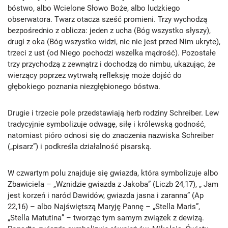
bóstwo, albo Wcielone Słowo Boże, albo ludzkiego
obserwatora. Twarz otacza sześć promieni. Trzy wychodzą
bezpośrednio z oblicza: jeden z ucha (Bóg wszystko słyszy),
drugi z oka (Bóg wszystko widzi, nic nie jest przed Nim ukryte),
trzeci z ust (od Niego pochodzi wszelka mądrość). Pozostałe
trzy przychodzą z zewnątrz i dochodzą do nimbu, ukazując, że
wierzący poprzez wytrwałą refleksję może dojść do
głębokiego poznania niezgłębionego bóstwa.
Drugie i trzecie pole przedstawiają herb rodziny Schreiber. Lew
tradycyjnie symbolizuje odwagę, siłę i królewską godność,
natomiast pióro odnosi się do znaczenia nazwiska Schreiber
(„pisarz”) i podkreśla działalność pisarską.
W czwartym polu znajduje się gwiazda, która symbolizuje albo
Zbawiciela – „Wznidzie gwiazda z Jakoba” (Liczb 24,17), „ Jam
jest korzeń i naród Dawidów, gwiazda jasna i zaranna” (Ap
22,16) – albo Najświętszą Maryję Pannę – „Stella Maris”,
„Stella Matutina” – tworząc tym samym związek z dewizą.