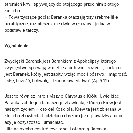
strumień krwi, spływający do stojącego przed nim złotego
kielicha.
– Towarzyszące godła: Baranka otaczają trzy srebrne lilie
heraldyczne, rozmieszczone dwie w głowicy i jedna w
podstawie tarczy.
Wyjaśnienie
Zwycięski Baranek jest Barankiem z Apokalipsy, którego
zwycięstwo śpiewają w niebie aniołowie i święci: „Godzien
jest Baranek, który jest zabity, wziąć moc i bóstwo, i mądrość,
i siłę, i cześć, i chwałę, i błogosławieństwo” (Ap 5,12).
Jest to również Introit Mszy o Chrystusie Królu. Uwielbiać
Baranka zabitego dla naszego zbawienia, którego Krew jest
naszym życiem – oto cel Kościoła. Krew ta jest zbierana w
kielichu zbawienia i udzielana duszom jako prawdziwy napój,
aby je oczyszczać i umacniać.
Lilie są symbolem królewskości i otaczają Baranka.