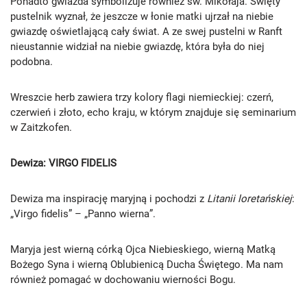
Ponadto gwiazda symbolizuje również św. Mikołaja. Święty
pustelnik wyznał, że jeszcze w łonie matki ujrzał na niebie
gwiazdę oświetlającą cały świat. A ze swej pustelni w Ranft
nieustannie widział na niebie gwiazdę, która była do niej
podobna.
Wreszcie herb zawiera trzy kolory flagi niemieckiej: czerń,
czerwień i złoto, echo kraju, w którym znajduje się seminarium
w Zaitzkofen.
Dewiza: VIRGO FIDELIS
Dewiza ma inspirację maryjną i pochodzi z
Litanii loretańskiej
:
„Virgo fidelis” – „Panno wierna”.
Maryja jest wierną córką Ojca Niebieskiego, wierną Matką
Bożego Syna i wierną Oblubienicą Ducha Świętego. Ma nam
również pomagać w dochowaniu wierności Bogu.