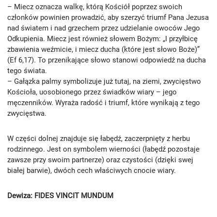
– Miecz oznacza walkę, którą Kościół poprzez swoich
członków powinien prowadzić, aby szerzyć triumf Pana Jezusa
nad światem i nad grzechem przez udzielanie owoców Jego
Odkupienia. Miecz jest również słowem Bożym: „I przyłbicę
zbawienia weźmicie, i miecz ducha (które jest słowo Boże)”
(Ef 6,17). To przenikające słowo stanowi odpowiedź na ducha
tego świata.
– Gałązka palmy symbolizuje już tutaj, na ziemi, zwycięstwo
Kościoła, uosobionego przez świadków wiary – jego
męczenników. Wyraża radość i triumf, które wynikają z tego
zwycięstwa.
W części dolnej znajduje się łabędź, zaczerpnięty z herbu
rodzinnego. Jest on symbolem wierności (łabędź pozostaje
zawsze przy swoim partnerze) oraz czystości (dzięki swej
białej barwie), dwóch cech właściwych cnocie wiary.
Dewiza: FIDES VINCIT MUNDUM