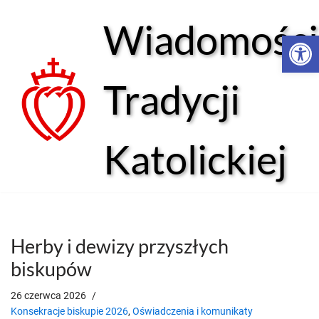
Wiadomości
Open 
Przejdź
do
treści
Tradycji
Katolickiej
Herby i dewizy przyszłych
biskupów
26 czerwca 2026
Konsekracje biskupie 2026
,
Oświadczenia i komunikaty