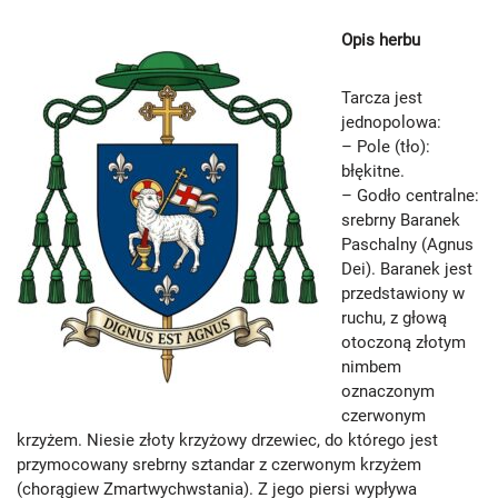
Opis herbu
Tarcza jest
jednopolowa:
– Pole (tło):
błękitne.
– Godło centralne:
srebrny Baranek
Paschalny (Agnus
Dei). Baranek jest
przedstawiony w
ruchu, z głową
otoczoną złotym
nimbem
oznaczonym
czerwonym
krzyżem. Niesie złoty krzyżowy drzewiec, do którego jest
przymocowany srebrny sztandar z czerwonym krzyżem
(chorągiew Zmartwychwstania). Z jego piersi wypływa