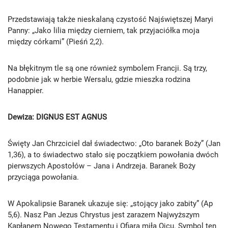
Przedstawiają także nieskalaną czystość Najświętszej Maryi
Panny: „Jako lilia między cierniem, tak przyjaciółka moja
między córkami” (Pieśń 2,2).
Na błękitnym tle są one również symbolem Francji. Są trzy,
podobnie jak w herbie Wersalu, gdzie mieszka rodzina
Hanappier.
Dewiza: DIGNUS EST AGNUS
Święty Jan Chrzciciel dał świadectwo: „Oto baranek Boży” (Jan
1,36), a to świadectwo stało się początkiem powołania dwóch
pierwszych Apostołów – Jana i Andrzeja. Baranek Boży
przyciąga powołania.
W Apokalipsie Baranek ukazuje się: „stojący jako zabity” (Ap
5,6). Nasz Pan Jezus Chrystus jest zarazem Najwyższym
Kapłanem Nowego Testamentu i Ofiarą miłą Ojcu. Symbol ten