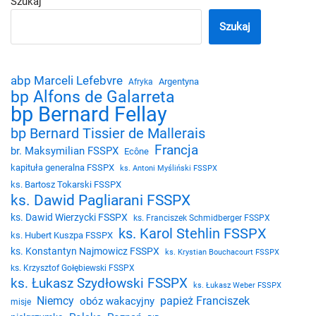
Szukaj
Szukaj
abp Marceli Lefebvre
Argentyna
Afryka
bp Alfons de Galarreta
bp Bernard Fellay
bp Bernard Tissier de Mallerais
Francja
br. Maksymilian FSSPX
Ecône
kapituła generalna FSSPX
ks. Antoni Myśliński FSSPX
ks. Bartosz Tokarski FSSPX
ks. Dawid Pagliarani FSSPX
ks. Dawid Wierzycki FSSPX
ks. Franciszek Schmidberger FSSPX
ks. Karol Stehlin FSSPX
ks. Hubert Kuszpa FSSPX
ks. Konstantyn Najmowicz FSSPX
ks. Krystian Bouchacourt FSSPX
ks. Krzysztof Gołębiewski FSSPX
ks. Łukasz Szydłowski FSSPX
ks. Łukasz Weber FSSPX
Niemcy
papież Franciszek
obóz wakacyjny
misje