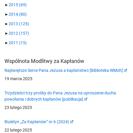
►
2015
(69)
►
2014
(80)
►
2013
(125)
►
2012
(157)
►
2011
(15)
Wspólnota Modlitwy za Kapłanów
Najświętsze Serce Pana Jezusa a kapłaństwo [Biblioteka WMzK]
19 marca 2025
Trzydzieści trzy prośby do Pana Jezusa na uproszenie ducha
powołania i dobrych kapłanów [publikacja]
23 lutego 2025
Biuletyn „Za Kapłanów” nr 6 (2024)
22 lutego 2025