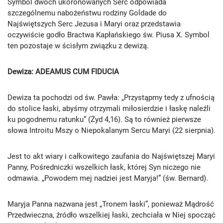
Symbol dwóch ukoronowanych Serc odpowiada
szczególnemu nabożeństwu rodziny Goldade do
Najświętszych Serc Jezusa i Maryi oraz przedstawia
oczywiście godło Bractwa Kapłańskiego św. Piusa X. Symbol
ten pozostaje w ścisłym związku z dewizą.
Dewiza: ADEAMUS CUM FIDUCIA
Dewiza ta pochodzi od św. Pawła: „Przystąpmy tedy z ufnością
do stolice łaski, abyśmy otrzymali miłosierdzie i łaskę naleźli
ku pogodnemu ratunku” (Żyd 4,16). Są to również pierwsze
słowa Introitu Mszy o Niepokalanym Sercu Maryi (22 sierpnia).
Jest to akt wiary i całkowitego zaufania do Najświętszej Maryi
Panny, Pośredniczki wszelkich łask, której Syn niczego nie
odmawia. „Powodem mej nadziei jest Maryja!” (św. Bernard).
Maryja Panna nazwana jest „Tronem łaski”, ponieważ Mądrość
Przedwieczna, źródło wszelkiej łaski, zechciała w Niej spocząć