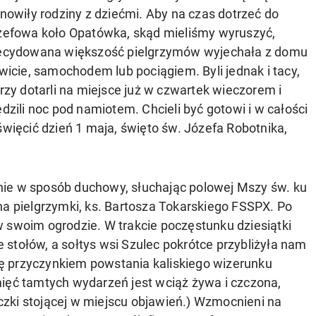
nowiły rodziny z dziećmi. Aby na czas dotrzeć do
zefowa koło Opatówka, skąd mieliśmy wyruszyć,
ecydowana większość pielgrzymów wyjechała z domu
wicie, samochodem lub pociągiem. Byli jednak i tacy,
rzy dotarli na miejsce już w czwartek wieczorem i
dzili noc pod namiotem. Chcieli być gotowi i w całości
więcić dzień 1 maja, święto św. Józefa Robotnika,
nie w sposób duchowy, słuchając polowej Mszy św. ku
na pielgrzymki, ks. Bartosza Tokarskiego FSSPX. Po
 swoim ogrodzie. W trakcie poczęstunku dziesiątki
stołów, a sołtys wsi Szulec pokrótce przybliżyła nam
się przyczynkiem powstania kaliskiego wizerunku
mięć tamtych wydarzeń jest wciąż żywa i czczona,
zki stojącej w miejscu objawień.) Wzmocnieni na