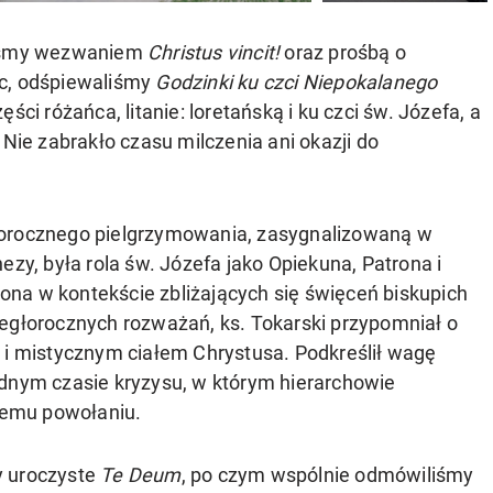
aliśmy wezwaniem
Christus vincit!
oraz prośbą o
ąc, odśpiewaliśmy
Godzinki ku czci Niepokalanego
części różańca, litanie: loretańską i ku czci św. Józefa, a
 Nie zabrakło czasu milczenia ani okazji do
gorocznego pielgrzymowania, zasygnalizowaną w
ezy, była rola św. Józefa jako Opiekuna, Patrona i
na w kontekście zbliżających się święceń biskupich
iegłorocznych rozważań, ks. Tokarski przypomniał o
 i mistycznym ciałem Chrystusa. Podkreślił wagę
udnym czasie kryzysu, w którym hierarchowie
wemu powołaniu.
y uroczyste
Te Deum
, po czym wspólnie odmówiliśmy