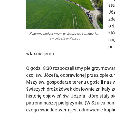
sta
Jó
zd
o ś
któ
Kolumna pielgrzymów w drodze do sanktuarium
św. Józefa w Kaliszu
spę
poś
właśnie jemu.
O godz. 8:30 rozpoczęliśmy pielgrzymowa
czci św. Józefa, odprawionej przez opieku
Mszy św. gospodarze terenu ugościli nas w
świeżych drożdżówek dosłownie znikały ze 
historię objawień św. Józefa, które stały 
patrona naszej pielgrzymki. (W Szulcu pa
czego świadectwem jest odnowienie kaplic