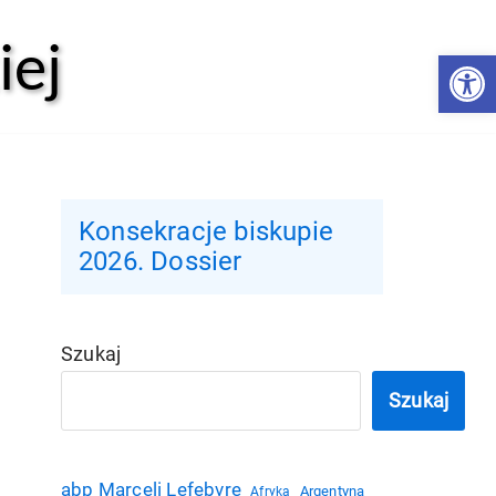
iej
Open 
Konsekracje biskupie
2026. Dossier
Szukaj
Szukaj
abp Marceli Lefebvre
Argentyna
Afryka