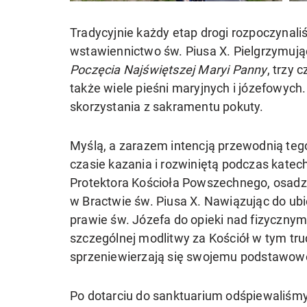
Tradycyjnie każdy etap drogi rozpoczyn
wstawiennictwo św. Piusa X. Pielgrzymuj
Poczęcia Najświętszej Maryi Panny
, trzy 
także wiele pieśni maryjnych i józefowych.
skorzystania z sakramentu pokuty.
Myślą, a zarazem intencją przewodnią te
czasie kazania i rozwiniętą podczas katech
Protektora Kościoła Powszechnego, osadzo
w Bractwie św. Piusa X. Nawiązując do ub
prawie św. Józefa do opieki nad fizycznym
szczególnej modlitwy za Kościół w tym tr
sprzeniewierzają się swojemu podstawo
Po dotarciu do sanktuarium odśpiewaliśm