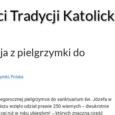
 Tradycji Katolick
ja z pielgrzymki do
zymki
,
Polska
tegorocznej pielgrzymce do sanktuarium św. Józefa w
iszu wzięło udział prawie 250 wiernych ‒ dwukrotnie
cej niż w roku ubiegłym! ‒ których znaczną część