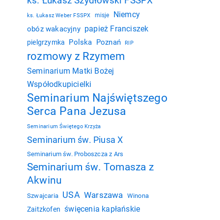
ks. Łukasz Szydłowski FSSPX
Niemcy
misje
ks. Łukasz Weber FSSPX
papież Franciszek
obóz wakacyjny
Polska
Poznań
pielgrzymka
RIP
rozmowy z Rzymem
Seminarium Matki Bożej
Współodkupicielki
Seminarium Najświętszego
Serca Pana Jezusa
Seminarium Świętego Krzyża
Seminarium św. Piusa X
Seminarium św. Proboszcza z Ars
Seminarium św. Tomasza z
Akwinu
USA
Warszawa
Szwajcaria
Winona
święcenia kapłańskie
Zaitzkofen