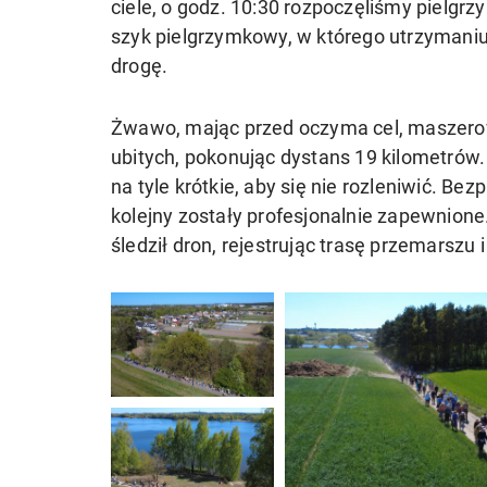
ciele, o godz. 10:30 rozpoczęliśmy pielg
szyk pielgrzymkowy, w którego utrzymaniu
drogę.
Żwawo, mając przed oczyma cel, maszerowa
ubitych, pokonując dystans 19 kilometrów. P
na tyle krótkie, aby się nie rozleniwić. B
kolejny zostały profesjonalnie zapewnion
śledził dron, rejestrując trasę przemarszu 