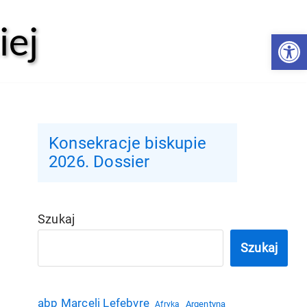
iej
Open 
Konsekracje biskupie
2026. Dossier
Szukaj
Szukaj
abp Marceli Lefebvre
Argentyna
Afryka