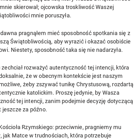
mnie skierował; ojcowska troskliwość Waszej
ątobliwości mnie poruszyła.
 dawna pragnąłem mieć sposobność spotkania się z
zą Świątobliwością, aby wyrazić i okazać osobiście
owi. Niestety, sposobność taka się nie nadarzyła.
zechciał rozważyć autentyczność tej intencji, która
adoksalnie, że w obecnym kontekście jest naszym
możliwe, żeby zszywać tunikę Chrystusową, rozdartą
tentycznie katolickim. Proszę jedynie, by Wasza
ność tej intencji, zanim podejmie decyzję dotyczącą
t jeszcze za późno.
d Kościoła Rzymskiego: przeciwnie, pragniemy mu
jak Matce w trudnościach, która potrzebuje