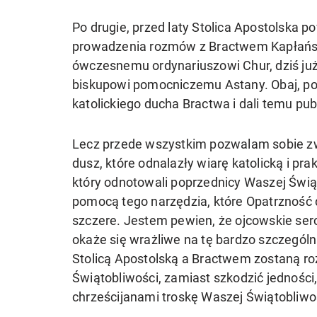
Po drugie, przed laty Stolica Apostolska
prowadzenia rozmów z Bractwem Kapłański
ówczesnemu ordynariuszowi Chur, dziś ju
biskupowi pomocniczemu Astany. Obaj, po 
katolickiego ducha Bractwa i dali temu pu
Lecz przede wszystkim pozwalam sobie zwr
dusz, które odnalazły wiarę katolicką i prak
który odnotowali poprzednicy Waszej Świąt
pomocą tego narzędzia, które Opatrzność da
szczere. Jestem pewien, że ojcowskie ser
okaże się wrażliwe na tę bardzo szczegól
Stolicą Apostolską a Bractwem zostaną ro
Świątobliwości, zamiast szkodzić jedności
chrześcijanami troskę Waszej Świątobliwo