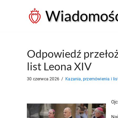
Wiadomości
Przejdź
do
treści
Odpowiedź przełoż
list Leona XIV
30 czerwca 2026
Kazania, przemówienia i lis
Ojc
Naj