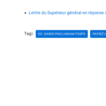
Lettre du Supérieur général en réponse 
Tagi:
KS. DAWID PAGLIARANI FSSPX
PAPIEŻ 