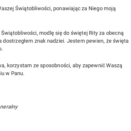
szej Świątobliwości, ponawiając za Niego moją
wiątobliwości, modlę się do świętej Rity za obecną
a dostrzegłem znak nadziei. Jestem pewien, że święta
o.
wa, korzystam ze sposobności, aby zapewnić Waszą
iu w Panu.
eneralny