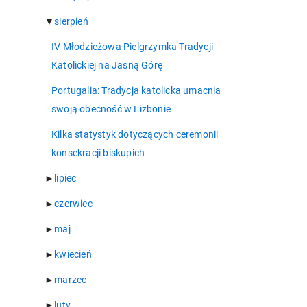
▼
sierpień
IV Młodzieżowa Pielgrzymka Tradycji
Katolickiej na Jasną Górę
Portugalia: Tradycja katolicka umacnia
swoją obecność w Lizbonie
Kilka statystyk dotyczących ceremonii
konsekracji biskupich
►
lipiec
►
czerwiec
►
maj
►
kwiecień
►
marzec
►
luty