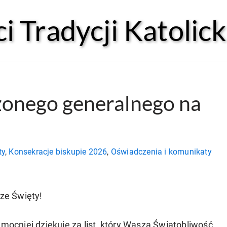
 Tradycji Katolick
onego generalnego na
ty
,
Konsekracje biskupie 2026
,
Oświadczenia i komunikaty
ze Święty!
mocniej dziękuję za list, który Wasza Świątobliwość