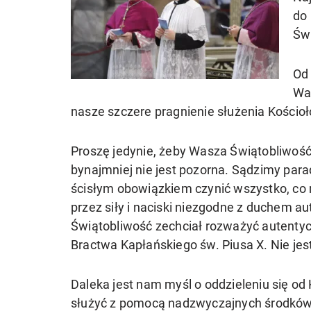
do 
Świ
Od
Was
nasze szczere pragnienie służenia Kościoł
Proszę jedynie, żeby Wasza Świątobliwość 
bynajmniej nie jest pozorna. Sądzimy par
ścisłym obowiązkiem czynić wszystko, co 
przez siły i naciski niezgodne z duchem au
Świątobliwość zechciał rozważyć autentycz
Bractwa Kapłańskiego św. Piusa X. Nie jes
Daleka jest nam myśl o oddzieleniu się o
służyć z pomocą nadzwyczajnych środków, 