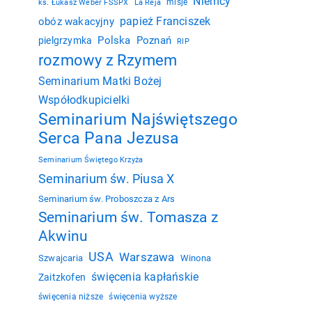
Niemcy
misje
ks. Łukasz Weber FSSPX
La Reja
papież Franciszek
obóz wakacyjny
Polska
Poznań
pielgrzymka
RIP
rozmowy z Rzymem
Seminarium Matki Bożej
Współodkupicielki
Seminarium Najświętszego
Serca Pana Jezusa
Seminarium Świętego Krzyża
Seminarium św. Piusa X
Seminarium św. Proboszcza z Ars
Seminarium św. Tomasza z
Akwinu
USA
Warszawa
Szwajcaria
Winona
święcenia kapłańskie
Zaitzkofen
święcenia niższe
święcenia wyższe