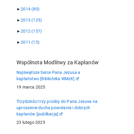
►
2014
(80)
►
2013
(125)
►
2012
(157)
►
2011
(15)
Wspólnota Modlitwy za Kapłanów
Najświętsze Serce Pana Jezusa a
kapłaństwo [Biblioteka WMzK]
19 marca 2025
Trzydzieści trzy prośby do Pana Jezusa na
uproszenie ducha powołania i dobrych
kapłanów [publikacja]
23 lutego 2025