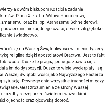
 powierzyła dwóm biskupom Kościoła zadanie
m św. Piusa X: ks. bp. Witowi Huonderowi,
ż zmarłemu, oraz ks. bp. Atanazemu Schneiderowi,
poświęceniu niezbędnego czasu, stwierdzili głęboko
blicznie świadectwo.
ócić się do Waszej Świątobliwości w imieniu tysięcy
tykę religijną dzięki apostolatowi Bractwa. Jest to fakt,
obliwości. Dusze te pragną jednego: zbawić się z
ła im do dyspozycji. Dusze te wiele wycierpiały i są
ce Waszej Świątobliwości jako Najwyższego Pasterza
ną sytuację. Pewnego dnia wszystkie trudności między
związane. Gest zrozumienia ze strony Waszej
, ukazałby raczej przed światem i wszystkimi
ści o jedność oraz ojcowską dobroć.