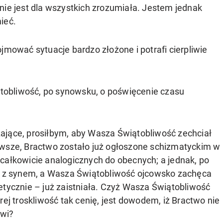
nie jest dla wszystkich zrozumiała. Jestem jednak
ieć.
jmować sytuacje bardzo złożone i potrafi cierpliwie
obliwość, po synowsku, o poświęcenie czasu
ające, prosiłbym, aby Wasza Świątobliwość zechciał
rwsze, Bractwo zostało już ogłoszone schizmatyckim w
całkowicie analogicznych do obecnych; a jednak, po
ec z synem, a Wasza Świątobliwość ojcowsko zachęca
etycznie – już zaistniała. Czyż Wasza Świątobliwość
rej troskliwość tak cenię, jest dowodem, iż Bractwo nie
owi?