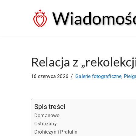
Wiadomości
Przejdź
do
treści
Relacja z „rekolekcj
16 czerwca 2026
Galerie fotograficzne
,
Pielg
Spis treści
Domanowo
Ostrożany
Drohiczyn i Pratulin