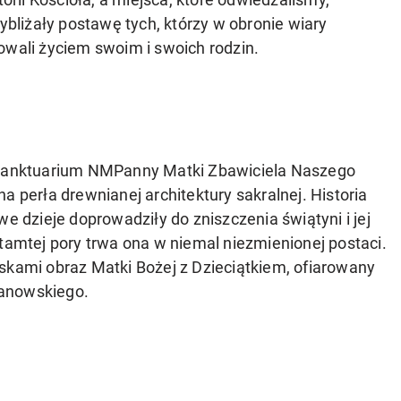
ybliżały postawę tych, którzy w obronie wiary
owali życiem swoim i swoich rodzin.
anktuarium NMPanny Matki Zbawiciela Nasze­go
erła drewnianej architektury sakral­nej. Historia
we dzieje doprowadziły do zniszczenia świątyni i jej
 tamtej pory trwa ona w niemal niezmienionej postaci.
ska­mi obraz Matki Bożej z Dzieciątkiem, ofiarowany
manowskiego.