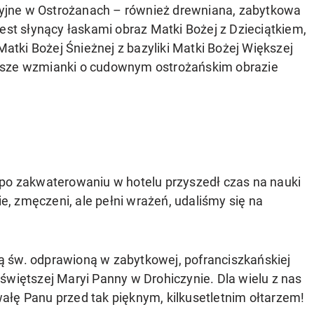
yjne w Ostrożanach – również drewniana, zabytkowa
est słynący łaska­mi obraz Matki Bożej z Dzieciątkiem,
tki Bożej Śnieżnej z bazyliki Matki Bożej Większej
rsze wzmianki o cudownym ostrożańskim obrazie
 po zakwaterowaniu w hotelu przyszedł czas na nauki
ie, zmęczeni, ale pełni wra­żeń, udaliśmy się na
 św. odprawioną w zabytkowej, pofran­ciszkańskiej
świętszej Maryi Panny w Dro­hiczynie. Dla wielu z nas
ałę Panu przed tak pięknym, kilkusetletnim ołtarzem!