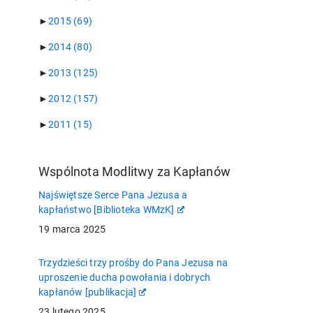
►
2015
(69)
►
2014
(80)
►
2013
(125)
►
2012
(157)
►
2011
(15)
Wspólnota Modlitwy za Kapłanów
Najświętsze Serce Pana Jezusa a
kapłaństwo [Biblioteka WMzK]
19 marca 2025
Trzydzieści trzy prośby do Pana Jezusa na
uproszenie ducha powołania i dobrych
kapłanów [publikacja]
23 lutego 2025