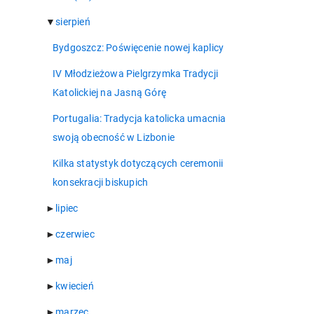
▼
sierpień
Bydgoszcz: Poświęcenie nowej kaplicy
IV Młodzieżowa Pielgrzymka Tradycji
Katolickiej na Jasną Górę
Portugalia: Tradycja katolicka umacnia
swoją obecność w Lizbonie
Kilka statystyk dotyczących ceremonii
konsekracji biskupich
►
lipiec
►
czerwiec
►
maj
►
kwiecień
►
marzec