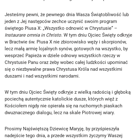
Jesteśmy pewni, że pewnego dnia Wasza Świątobliwość lub
jeden z Jej następców zechce uczynić swoim program
świętego Piusa X: „Wszystko odnowić w Chrystusie” –
Instaurare omnia in Christo.
W tym dniu Ojciec Święty odkryje
w Bractwie św. Piusa X nie zbiorowisko węży i skorpionów,
lecz małą armię lojalnych synów, gotowych na wszystko, by
wesprzeć Papieża w dziele odnowy wszystkich rzeczy w
Chrystusie Panu oraz żeby wobec całej ludzkości upominać
się o niezbywalne prawa Chrystusa Króla nad wszystkimi
duszami i nad wszystkimi narodami.
W tym dniu Ojciec Święty odkryje z wielką radością i głęboką
pociechą autentycznie katolickie dusze, których więź z
Kościołem nigdy nie opierała się na ruchomych piaskach
dwuznacznego dialogu, lecz na skale Piotrowej wiary.
Prosimy Najświętszą Dziewicę Maryję, by przyśpieszyła
nadejście tego dnia, a przede wszystkim życzymy Waszej