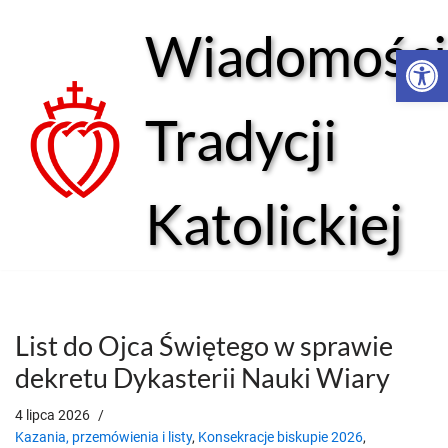
Wiadomości
Open 
Przejdź
do
treści
Tradycji
Katolickiej
List do Ojca Świętego w sprawie
dekretu Dykasterii Nauki Wiary
4 lipca 2026
Kazania, przemówienia i listy
,
Konsekracje biskupie 2026
,