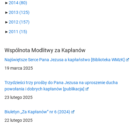
►
2014
(80)
►
2013
(125)
►
2012
(157)
►
2011
(15)
Wspólnota Modlitwy za Kapłanów
Najświętsze Serce Pana Jezusa a kapłaństwo [Biblioteka WMzK]
19 marca 2025
Trzydzieści trzy prośby do Pana Jezusa na uproszenie ducha
powołania i dobrych kapłanów [publikacja]
23 lutego 2025
Biuletyn „Za Kapłanów” nr 6 (2024)
22 lutego 2025