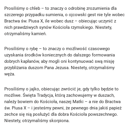
Prosiliśmy o chleb – to znaczy o odrobinę zrozumienia dla
szczerego przypadku sumienia, o ojcowski gest nie tyle wobec
Bractwa św. Piusa X, ile wobec dusz – obiecując uczynić z
nich prawdziwych synów Kościoła rzymskiego. Niestety,
otrzymaliśmy kamień.
Prosiliśmy o rybę – to znaczy o możliwość czasowego
uzyskania środków koniecznych do dalszego formowania
dobrych kapłanów, aby mogli oni kontynuować swą misję
przybliżania duszom Pana Jezusa. Niestety, otrzymaliśmy
węża.
Prosiliśmy o jajko, obiecując zwrócić je, gdy tylko będzie to
możliwe. Święta Tradycja, którą zachowujemy w duszach,
należy bowiem do Kościoła, naszej Matki – a nie do Bractwa
św. Piusa X – i jesteśmy pewni, że pewnego dnia jakiś papież
zechce się nią posłużyć dla dobra Kościoła powszechnego.
Niestety, otrzymaliśmy skorpiona.