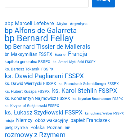
abp Marceli Lefebvre
Argentyna
Afryka
bp Alfons de Galarreta
bp Bernard Fellay
bp Bernard Tissier de Mallerais
Francja
br. Maksymilian FSSPX
Ecône
kapituła generalna FSSPX
ks. Antoni Myśliński FSSPX
ks. Bartosz Tokarski FSSPX
ks. Dawid Pagliarani FSSPX
ks. Dawid Wierzycki FSSPX
ks. Franciszek Schmidberger FSSPX
ks. Karol Stehlin FSSPX
ks. Hubert Kuszpa FSSPX
ks. Konstantyn Najmowicz FSSPX
ks. Krystian Bouchacourt FSSPX
ks. Krzysztof Gołębiewski FSSPX
ks. Łukasz Szydłowski FSSPX
ks. Łukasz Weber FSSPX
Niemcy
papież Franciszek
obóz wakacyjny
misje
Polska
Poznań
pielgrzymka
RIP
rozmowy z Rzymem