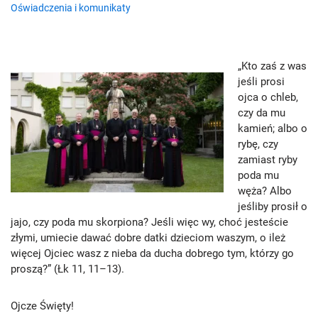
Oświadczenia i komunikaty
„Kto zaś z was
jeśli prosi
ojca o chleb,
czy da mu
kamień; albo o
rybę, czy
zamiast ryby
poda mu
węża? Albo
jeśliby prosił o
jajo, czy poda mu skorpiona? Jeśli więc wy, choć jesteście
złymi, umiecie dawać dobre datki dzieciom waszym, o ileż
więcej Ojciec wasz z nieba da ducha dobrego tym, którzy go
proszą?” (Łk 11, 11–13).
Ojcze Święty!