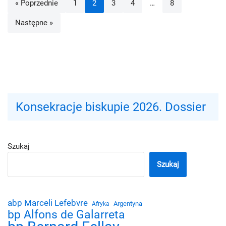
« Poprzednie
1
2
3
4
…
8
Następne »
Konsekracje biskupie 2026. Dossier
Szukaj
Szukaj
abp Marceli Lefebvre
Argentyna
Afryka
bp Alfons de Galarreta