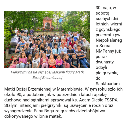
30 maja, w
sobotę
suchych dni
letnich, wierni
z gdyńskiego
przeoratu pw.
Niepokalaneg
o Serca
NMPanny już
po raz
dwunasty
odbyli
Pielgrzymi na tle słynącej łaskami figury Matki
pielgrzymkę
Bożej Brzemiennej
do
Sanktuarium
Matki Bożej Brzemiennej w Matemblewie. W tym roku szło ich
około 90, a podobnie jak w poprzednich latach opiekę
duchową nad pątnikami sprawował ks. Adam Cieśla FSSPX.
Stałymi intencjami pielgrzymki są uświęcenie rodzin oraz
wynagrodzenie Panu Bogu za grzechy dzieciobójstwa
dokonywanego w łonie matek.