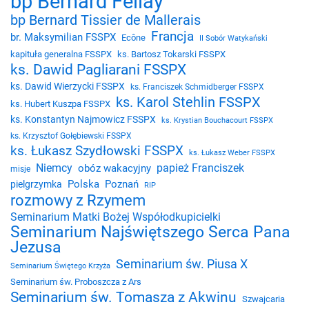
bp Bernard Fellay
bp Bernard Tissier de Mallerais
Francja
br. Maksymilian FSSPX
Ecône
II Sobór Watykański
kapituła generalna FSSPX
ks. Bartosz Tokarski FSSPX
ks. Dawid Pagliarani FSSPX
ks. Dawid Wierzycki FSSPX
ks. Franciszek Schmidberger FSSPX
ks. Karol Stehlin FSSPX
ks. Hubert Kuszpa FSSPX
ks. Konstantyn Najmowicz FSSPX
ks. Krystian Bouchacourt FSSPX
ks. Krzysztof Gołębiewski FSSPX
ks. Łukasz Szydłowski FSSPX
ks. Łukasz Weber FSSPX
Niemcy
papież Franciszek
obóz wakacyjny
misje
Polska
Poznań
pielgrzymka
RIP
rozmowy z Rzymem
Seminarium Matki Bożej Współodkupicielki
Seminarium Najświętszego Serca Pana
Jezusa
Seminarium św. Piusa X
Seminarium Świętego Krzyża
Seminarium św. Proboszcza z Ars
Seminarium św. Tomasza z Akwinu
Szwajcaria