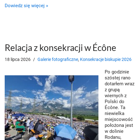
Dowiedz się więcej »
Relacja z konsekracji w Écône
18 lipca 2026
Galerie fotograficzne
,
Konsekracje biskupie 2026
Po godzinie
szóstej rano
dotarłem wraz
z grupą
wiernych z
Polski do
Écône. Ta
niewielka
miejscowość
położona jest
w dolinie
Rodanu,