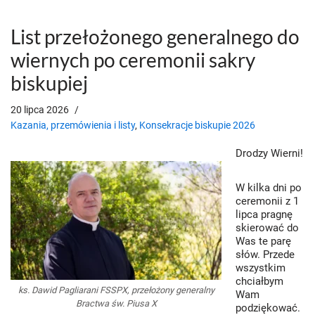
List przełożonego generalnego do
wiernych po ceremonii sakry
biskupiej
20 lipca 2026
Kazania, przemówienia i listy
,
Konsekracje biskupie 2026
Drodzy Wierni!
W kilka dni po
ceremonii z 1
lipca pragnę
skierować do
Was te parę
słów. Przede
wszystkim
chciałbym
ks. Dawid Pagliarani FSSPX, przełożony generalny
Wam
Bractwa św. Piusa X
podziękować.