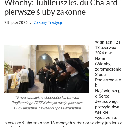
Włochy: Jubileusz ks. du Chalard i
pierwsze śluby zakonne
28 lipca 2026
Zakony Tradycji
W dniach 12 i
13 czerwca
2026 r. w
Narni
(Włochy)
zgromadzenie
Sióstr
Pocieszyciele
k
Najświętszeg
o Serca
18 nowicjuszek w obecności ks. Dawida
Jezusowego
Pagliaraniego FSSPX złożyło swoje pierwsze
przeżyło dwa
śluby ubóstwa, czystości i posłuszeństwa
wielkie
wydarzenia:
pierwsze śluby zakonne 18 młodych sióstr oraz złoty jubileusz