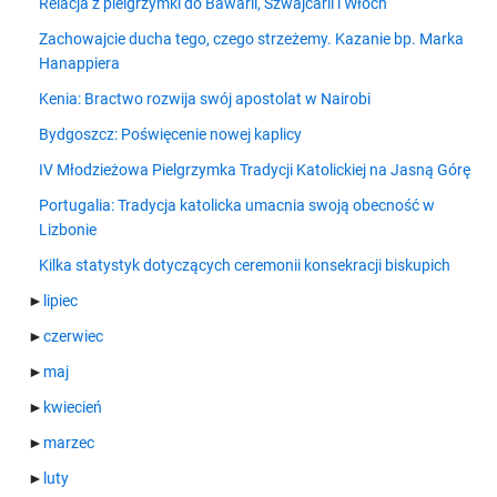
Relacja z pielgrzymki do Bawarii, Szwajcarii i Włoch
Zachowajcie ducha tego, czego strzeżemy. Kazanie bp. Marka
Hanappiera
Kenia: Bractwo rozwija swój apostolat w Nairobi
Bydgoszcz: Poświęcenie nowej kaplicy
IV Młodzieżowa Pielgrzymka Tradycji Katolickiej na Jasną Górę
Portugalia: Tradycja katolicka umacnia swoją obecność w
Lizbonie
Kilka statystyk dotyczących ceremonii konsekracji biskupich
►
lipiec
►
czerwiec
►
maj
►
kwiecień
►
marzec
►
luty