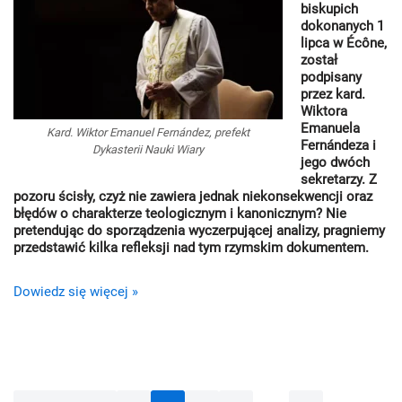
biskupich
dokonanych 1
lipca w Écône,
zo­stał
podpisany
przez kard.
Wiktora
Emanuela
Kard. Wiktor Emanuel Fernández, prefekt
Fernándeza i
Dykasterii Nauki Wiary
jego dwóch
sekretarzy. Z
pozoru ścisły, czyż nie zawiera jednak niekonsekwencji oraz
błędów o charakterze teologicznym i kanonicznym? Nie
pretendując do sporządzenia wyczerpującej anali­zy, pragniemy
przedstawić kilka refleksji nad tym rzymskim dokumentem.
Dowiedz się więcej »