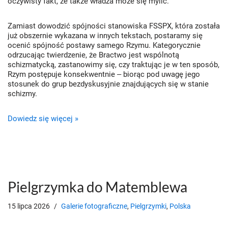
oczywisty fakt, że także władza może się mylić.
Zamiast dowodzić spójności stanowiska FSSPX, która została
już obszernie wykazana w innych tekstach, postaramy się
ocenić spójność postawy samego Rzymu. Kategorycznie
odrzucając twierdzenie, że Bractwo jest wspólnotą
schizmatycką, zastanowimy się, czy traktując je w ten sposób,
Rzym postępuje konsekwentnie ‒ biorąc pod uwagę jego
stosunek do grup bezdyskusyjnie znajdujących się w stanie
schizmy.
Dowiedz się więcej »
Pielgrzymka do Matemblewa
15 lipca 2026
Galerie fotograficzne
,
Pielgrzymki
,
Polska