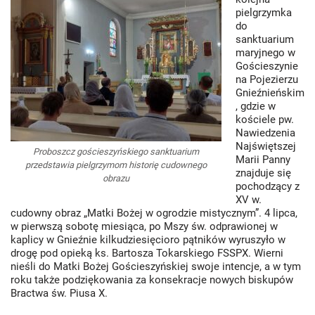
pielgrzymka
do
sanktuarium
maryjnego w
Gościeszynie
na Pojezierzu
Gnieźnieńskim
, gdzie w
kościele pw.
Nawiedzenia
Najświętszej
Proboszcz gościeszyńskiego sanktuarium
Marii Panny
przedstawia pielgrzymom historię cudownego
znajduje się
obrazu
pochodzący z
XV w.
cudowny obraz „Matki Bożej w ogrodzie mistycznym”. 4 lipca,
w pierwszą sobotę miesiąca, po Mszy św. odprawionej w
kaplicy w Gnieźnie kilkudziesięcioro pątników wyruszyło w
drogę pod opieką ks. Bartosza Tokarskiego FSSPX. Wierni
nieśli do Matki Bożej Gościeszyńskiej swoje intencje, a w tym
roku także podziękowania za konsekracje nowych biskupów
Bractwa św. Piusa X.