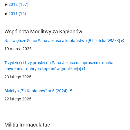
►
2012
(157)
►
2011
(15)
Wspólnota Modlitwy za Kapłanów
Najświętsze Serce Pana Jezusa a kapłaństwo [Biblioteka WMzK]
19 marca 2025
Trzydzieści trzy prośby do Pana Jezusa na uproszenie ducha
powołania i dobrych kapłanów [publikacja]
23 lutego 2025
Biuletyn „Za Kapłanów” nr 6 (2024)
22 lutego 2025
Militia Immaculatae