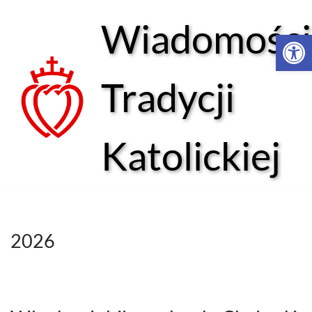
Wiadomości
Open 
Przejdź
do
treści
Tradycji
Katolickiej
2026