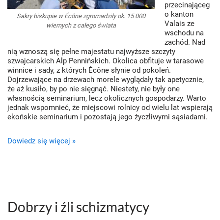
przecinająceg
o kanton
Sakry biskupie w Écône zgromadziły ok. 15 000
Valais ze
wiernych z całego świata
wschodu na
zachód. Nad
nią wznoszą się pełne majestatu najwyższe szczyty
szwajcarskich Alp Pennińskich. Okolica obfituje w tarasowe
winnice i sady, z których Écône słynie od pokoleń.
Dojrzewające na drzewach morele wyglądały tak apetycznie,
że aż kusiło, by po nie sięgnąć. Niestety, nie były one
własnością seminarium, lecz okolicznych gospodarzy. Warto
jednak wspomnieć, że miejscowi rolnicy od wielu lat wspierają
ekońskie seminarium i pozostają jego życzliwymi sąsiadami.
Dowiedz się więcej »
Dobrzy i źli schizmatycy