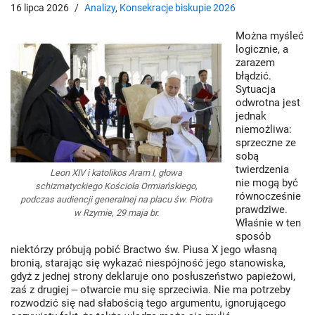
16 lipca 2026
Analizy
,
Konsekracje biskupie 2026
Można myśleć
logicznie, a
zarazem
błądzić.
Sytuacja
odwrotna jest
jednak
niemożliwa:
sprzeczne ze
sobą
twierdzenia
Leon XIV i katolikos Aram I, głowa
nie mogą być
schizmatyckiego Kościoła Ormiańskiego,
równocześnie
podczas audiencji generalnej na placu św. Piotra
prawdziwe.
w Rzymie, 29 maja br.
Właśnie w ten
sposób
niektórzy próbują pobić Bractwo św. Piusa X jego własną
bronią, starając się wykazać niespójność jego stanowiska,
gdyż z jednej strony deklaruje ono posłuszeństwo papieżowi,
zaś z drugiej ‒ otwarcie mu się sprzeciwia. Nie ma potrzeby
rozwodzić się nad słabością tego argumentu, ignorującego