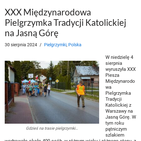
XXX Międzynarodowa
Pielgrzymka Tradycji Katolickiej
na Jasną Górę
30 sierpnia 2024
Pielgrzymki
,
Polska
W niedzielę 4
sierpnia
wyruszyła XXX
Piesza
Międzynarodo
wa
Pielgrzymka
Tradycji
Katolickiej z
Warszawy na
Jasną Górę. W
tym roku
Gdzieś na trasie pielgrzymki…
pątniczym
szlakiem