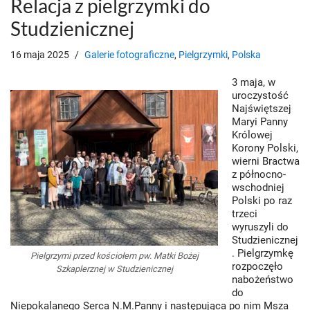
Relacja z pielgrzymki do
Studzienicznej
16 maja 2025
Galerie fotograficzne
,
Pielgrzymki
,
Polska
3 maja, w
uroczystość
Najświętszej
Maryi Panny
Królowej
Korony Polski,
wierni Bractwa
z północno-
wschodniej
Polski po raz
trzeci
wyruszyli do
Studzienicznej
. Pielgrzymkę
Pielgrzymi przed kościołem pw. Matki Bożej
rozpoczęło
Szkaplerznej w Studzienicznej
nabożeństwo
do
Niepokalanego Serca N.M.Panny i następująca po nim Msza