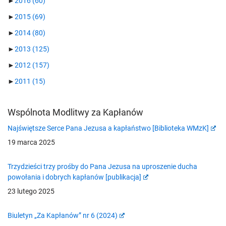
►
2016
(60)
►
2015
(69)
►
2014
(80)
►
2013
(125)
►
2012
(157)
►
2011
(15)
Wspólnota Modlitwy za Kapłanów
Najświętsze Serce Pana Jezusa a kapłaństwo [Biblioteka WMzK]
19 marca 2025
Trzydzieści trzy prośby do Pana Jezusa na uproszenie ducha
powołania i dobrych kapłanów [publikacja]
23 lutego 2025
Biuletyn „Za Kapłanów” nr 6 (2024)