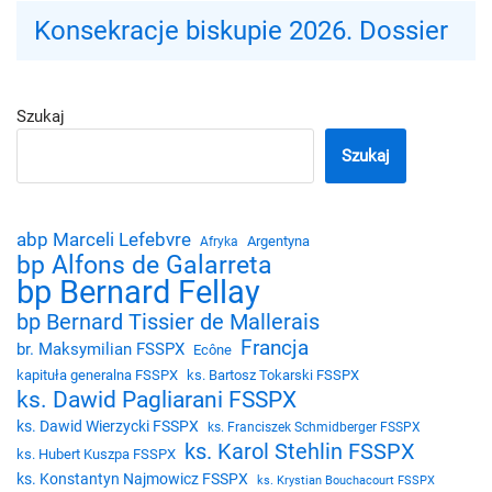
Konsekracje biskupie 2026. Dossier
Szukaj
Szukaj
abp Marceli Lefebvre
Argentyna
Afryka
bp Alfons de Galarreta
bp Bernard Fellay
bp Bernard Tissier de Mallerais
Francja
br. Maksymilian FSSPX
Ecône
kapituła generalna FSSPX
ks. Bartosz Tokarski FSSPX
ks. Dawid Pagliarani FSSPX
ks. Dawid Wierzycki FSSPX
ks. Franciszek Schmidberger FSSPX
ks. Karol Stehlin FSSPX
ks. Hubert Kuszpa FSSPX
ks. Konstantyn Najmowicz FSSPX
ks. Krystian Bouchacourt FSSPX