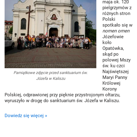
maja ok. 120
pielgrzymów z
różnych stron
Polski
spotkało się w
nomen omen
Józefowie
koło
Opatówka,
skąd po
polowej Mszy
św. ku czci
Najświętszej
Pamiątkowe zdjęcie przed sanktuarium św.
Maryi Panny
Józefa w Kaliszu
Królowej
Korony
Polskiej, odprawionej przy pięknie przystrojonym ołtarzu,
wyruszyło w drogę do sanktuarium św. Józefa w Kaliszu.
Dowiedz się więcej »