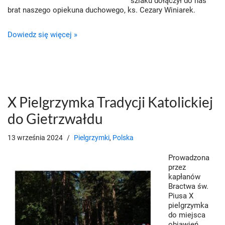
szlaku dołączył do nas
brat naszego opiekuna duchowego, ks. Cezary Winiarek.
Dowiedz się więcej »
X Pielgrzymka Tradycji Katolickiej
do Gietrzwałdu
13 września 2024
Pielgrzymki
,
Polska
Prowadzona
przez
kapłanów
Bractwa św.
Piusa X
pielgrzymka
do miejsca
objawień