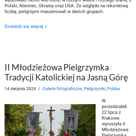
wędrowało około 400 osób, w różnym wieku i różnego stanu, z
Polski, Niemiec, Ukrainy oraz USA. Ze względu na rekordową
liczbę, pielgrzymi maszerowali w dwóch grupach.
Dowiedz się więcej »
II Młodzieżowa Pielgrzymka
Tradycji Katolickiej na Jasną Górę
14 sierpnia 2024
Galerie fotograficzne
,
Pielgrzymki
,
Polska
W
poniedziałek
22 lipca z
Krakowa
wyruszyła II
Młodzieżowa
Pielgrzymka