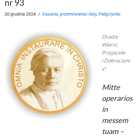
nr 93
20 grudnia 2024
Kazania, przemówienia i listy
,
Pielgrzymki
Drodzy
Wierni,
Przyjaciele
i Dobroczyńc
y!
Mitte
operarios
in
messem
tuam –