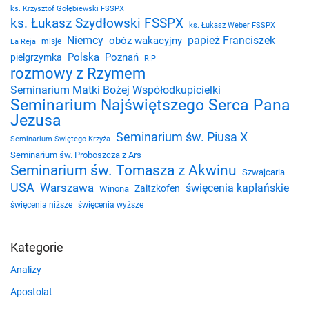
ks. Krzysztof Gołębiewski FSSPX
ks. Łukasz Szydłowski FSSPX
ks. Łukasz Weber FSSPX
Niemcy
papież Franciszek
obóz wakacyjny
misje
La Reja
Polska
Poznań
pielgrzymka
RIP
rozmowy z Rzymem
Seminarium Matki Bożej Współodkupicielki
Seminarium Najświętszego Serca Pana
Jezusa
Seminarium św. Piusa X
Seminarium Świętego Krzyża
Seminarium św. Proboszcza z Ars
Seminarium św. Tomasza z Akwinu
Szwajcaria
USA
Warszawa
święcenia kapłańskie
Zaitzkofen
Winona
święcenia niższe
święcenia wyższe
Kategorie
Analizy
Apostolat