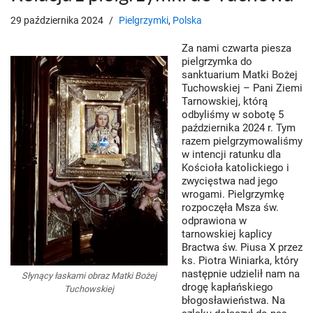
29 października 2024
Pielgrzymki
,
Polska
Za nami czwarta piesza
pielgrzymka do
sanktuarium Matki Bożej
Tuchowskiej – Pani Ziemi
Tarnowskiej, którą
odbyliśmy w sobotę 5
października 2024 r. Tym
razem pielgrzymowaliśmy
w intencji ratunku dla
Kościoła katolickiego i
zwycięstwa nad jego
wrogami. Pielgrzymkę
rozpoczęła Msza św.
odprawiona w
tarnowskiej kaplicy
Bractwa św. Piusa X przez
ks. Piotra Winiarka, który
następnie udzielił nam na
Słynący łaskami obraz Matki Bożej
drogę kapłańskiego
Tuchowskiej
błogosławieństwa. Na