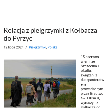
Relacja z pielgrzymki z Kołbacza
do Pyrzyc
12 lipca 2024
Pielgrzymki
,
Polska
15 czerwca
wierni ze
Szczecina i
okolic,
związani z
duszpasterstw
em
prowadzonym
przez Bractwo
św. Piusa X,
wyruszyli z
Kołbacza do