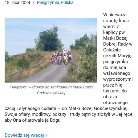
18 lipca 2024
Pielgrzymki
,
Polska
W pierwszą
sobotę lipca
wierni z
kaplicy pw.
Matki Bożej
Dobrej Rady w
Gnieźnie
uczcili Maryję
pielgrzymką
do miejsca
wsławionego
wyproszonymi
przez Nią
Pielgrzymi w drodze do sanktuarium Matki Bożej
łaskami, do
Gościeszyńskiej
obrazu
otoczonego
czcią i słynącego cudami – do Matki Bożej Gościeszyńskiej.
Swoje ofiary, modlitwy, pokuty i trudy pątnicy złożyli w Jej ręce,
aby Ona ofiarowała je Bogu.
Dowiedz się więcej »