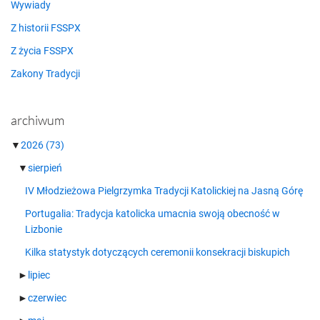
Wywiady
Z historii FSSPX
Z życia FSSPX
Zakony Tradycji
archiwum
▼
2026
(73)
▼
sierpień
IV Młodzieżowa Pielgrzymka Tradycji Katolickiej na Jasną Górę
Portugalia: Tradycja katolicka umacnia swoją obecność w
Lizbonie
Kilka statystyk dotyczących ceremonii konsekracji biskupich
►
lipiec
►
czerwiec