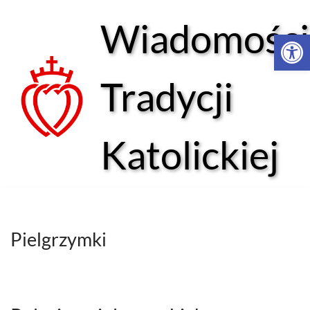
Wiadomości
Open 
Przejdź
do
treści
Tradycji
Katolickiej
Pielgrzymki