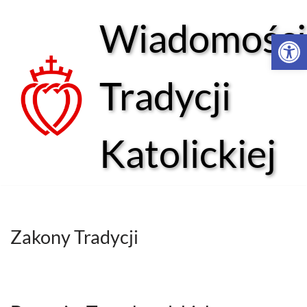
Wiadomości
Open 
Przejdź
do
treści
Tradycji
Katolickiej
Zakony Tradycji