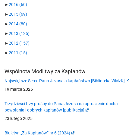
►
2016
(60)
►
2015
(69)
►
2014
(80)
►
2013
(125)
►
2012
(157)
►
2011
(15)
Wspólnota Modlitwy za Kapłanów
Najświętsze Serce Pana Jezusa a kapłaństwo [Biblioteka WMzK]
19 marca 2025
Trzydzieści trzy prośby do Pana Jezusa na uproszenie ducha
powołania i dobrych kapłanów [publikacja]
23 lutego 2025
Biuletyn „Za Kapłanów” nr 6 (2024)