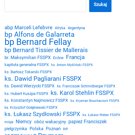
Szukaj
abp Marceli Lefebvre
Argentyna
Afryka
bp Alfons de Galarreta
bp Bernard Fellay
bp Bernard Tissier de Mallerais
Francja
br. Maksymilian FSSPX
Ecône
kapituła generalna FSSPX
ks. Antoni Myśliński FSSPX
ks. Bartosz Tokarski FSSPX
ks. Dawid Pagliarani FSSPX
ks. Dawid Wierzycki FSSPX
ks. Franciszek Schmidberger FSSPX
ks. Karol Stehlin FSSPX
ks. Hubert Kuszpa FSSPX
ks. Konstantyn Najmowicz FSSPX
ks. Krystian Bouchacourt FSSPX
ks. Krzysztof Gołębiewski FSSPX
ks. Łukasz Szydłowski FSSPX
ks. Łukasz Weber FSSPX
Niemcy
papież Franciszek
obóz wakacyjny
misje
Polska
Poznań
pielgrzymka
RIP