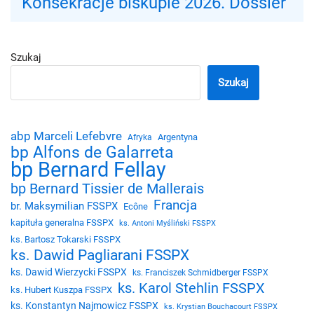
Konsekracje biskupie 2026. Dossier
Szukaj
Szukaj
abp Marceli Lefebvre
Argentyna
Afryka
bp Alfons de Galarreta
bp Bernard Fellay
bp Bernard Tissier de Mallerais
Francja
br. Maksymilian FSSPX
Ecône
kapituła generalna FSSPX
ks. Antoni Myśliński FSSPX
ks. Bartosz Tokarski FSSPX
ks. Dawid Pagliarani FSSPX
ks. Dawid Wierzycki FSSPX
ks. Franciszek Schmidberger FSSPX
ks. Karol Stehlin FSSPX
ks. Hubert Kuszpa FSSPX
ks. Konstantyn Najmowicz FSSPX
ks. Krystian Bouchacourt FSSPX