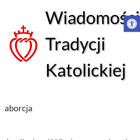
Wiadomości
Open 
Przejdź
do
treści
Tradycji
Katolickiej
aborcja