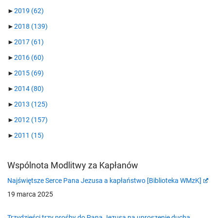
►
2019
(62)
►
2018
(139)
►
2017
(61)
►
2016
(60)
►
2015
(69)
►
2014
(80)
►
2013
(125)
►
2012
(157)
►
2011
(15)
Wspólnota Modlitwy za Kapłanów
Najświętsze Serce Pana Jezusa a kapłaństwo [Biblioteka WMzK]
19 marca 2025
Trzydzieści trzy prośby do Pana Jezusa na uproszenie ducha