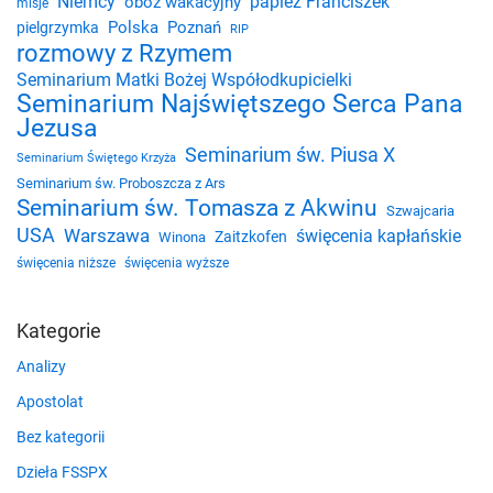
Niemcy
papież Franciszek
obóz wakacyjny
misje
Polska
Poznań
pielgrzymka
RIP
rozmowy z Rzymem
Seminarium Matki Bożej Współodkupicielki
Seminarium Najświętszego Serca Pana
Jezusa
Seminarium św. Piusa X
Seminarium Świętego Krzyża
Seminarium św. Proboszcza z Ars
Seminarium św. Tomasza z Akwinu
Szwajcaria
USA
Warszawa
święcenia kapłańskie
Zaitzkofen
Winona
święcenia niższe
święcenia wyższe
Kategorie
Analizy
Apostolat
Bez kategorii
Dzieła FSSPX