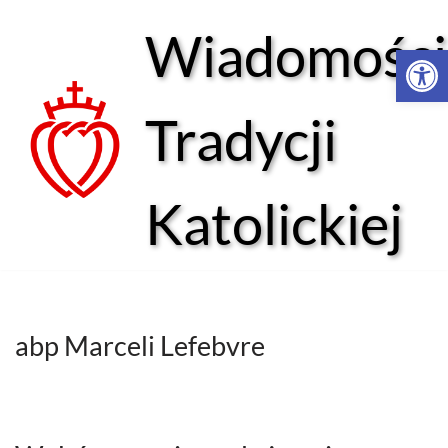
Wiadomości
Open 
Przejdź
do
treści
Tradycji
Katolickiej
abp Marceli Lefebvre