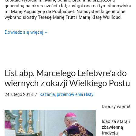
kapituła wybrała m. Marię Janinę Bréant na przełożoną
generalną na okres sześciu lat; zastąpi ona na tym stanowisku
m. Marię Augustynę de Poulpiquet. Na asystentki generalne
wybrano siostry Teresę Marię Trutt i Marię Klarę Wuilloud.
Dowiedz się więcej »
List abp. Marcelego Lefebvre’a do
wiernych z okazji Wielkiego Postu
24 lutego 2018
Kazania, przemówienia i listy
Drodzy wierni!
Idąc za starą i
zbawienną
tradycją