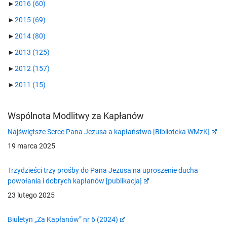
►
2016
(60)
►
2015
(69)
►
2014
(80)
►
2013
(125)
►
2012
(157)
►
2011
(15)
Wspólnota Modlitwy za Kapłanów
Najświętsze Serce Pana Jezusa a kapłaństwo [Biblioteka WMzK]
19 marca 2025
Trzydzieści trzy prośby do Pana Jezusa na uproszenie ducha
powołania i dobrych kapłanów [publikacja]
23 lutego 2025
Biuletyn „Za Kapłanów” nr 6 (2024)