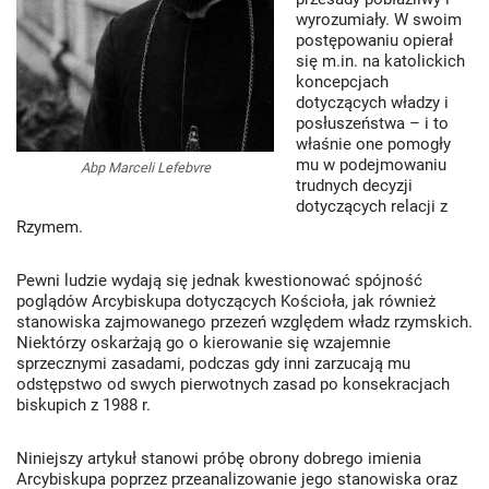
wyrozumiały. W swoim
postępowaniu opierał
się m.in. na katolickich
koncepcjach
dotyczących władzy i
posłuszeństwa – i to
właśnie one pomogły
mu w podejmowaniu
Abp Marceli Lefebvre
trudnych decyzji
dotyczących relacji z
Rzymem.
Pewni ludzie wydają się jednak kwestionować spójność
poglądów Arcybiskupa dotyczących Kościoła, jak również
stanowiska zajmowanego przezeń względem władz rzymskich.
Niektórzy oskarżają go o kierowanie się wzajemnie
sprzecznymi zasadami, podczas gdy inni zarzucają mu
odstępstwo od swych pierwotnych zasad po konsekracjach
biskupich z 1988 r.
Niniejszy artykuł stanowi próbę obrony dobrego imienia
Arcybiskupa poprzez przeanalizowanie jego stanowiska oraz