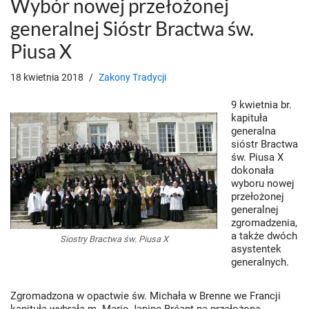
Wybór nowej przełożonej
generalnej Sióstr Bractwa św.
Piusa X
18 kwietnia 2018
Zakony Tradycji
9 kwietnia br.
kapituła
generalna
sióstr Bractwa
św. Piusa X
dokonała
wyboru nowej
przełożonej
generalnej
zgromadzenia,
a także dwóch
Siostry Bractwa św. Piusa X
asystentek
generalnych.
Zgromadzona w opactwie św. Michała w Brenne we Francji