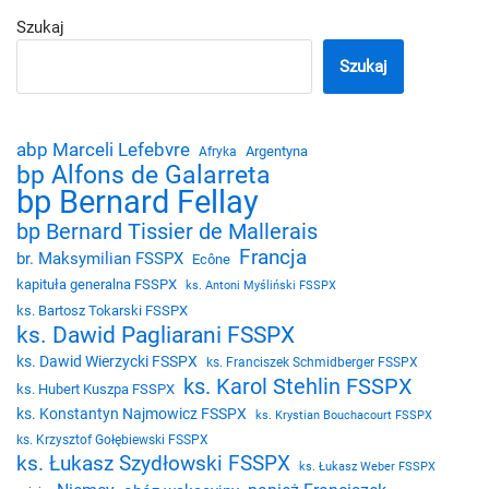
Szukaj
Szukaj
abp Marceli Lefebvre
Argentyna
Afryka
bp Alfons de Galarreta
bp Bernard Fellay
bp Bernard Tissier de Mallerais
Francja
br. Maksymilian FSSPX
Ecône
kapituła generalna FSSPX
ks. Antoni Myśliński FSSPX
ks. Bartosz Tokarski FSSPX
ks. Dawid Pagliarani FSSPX
ks. Dawid Wierzycki FSSPX
ks. Franciszek Schmidberger FSSPX
ks. Karol Stehlin FSSPX
ks. Hubert Kuszpa FSSPX
ks. Konstantyn Najmowicz FSSPX
ks. Krystian Bouchacourt FSSPX
ks. Krzysztof Gołębiewski FSSPX
ks. Łukasz Szydłowski FSSPX
ks. Łukasz Weber FSSPX