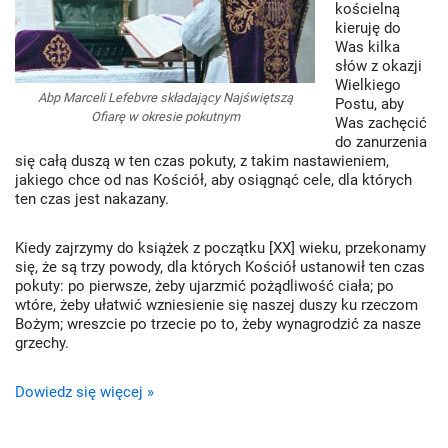
kościelną
kieruję do
Was kilka
słów z okazji
Wielkiego
Abp Marceli Lefebvre składający Najświętszą
Postu, aby
Ofiarę w okresie pokutnym
Was zachęcić
do zanurzenia
się całą duszą w ten czas pokuty, z takim nastawieniem,
jakiego chce od nas Kościół, aby osiągnąć cele, dla których
ten czas jest nakazany.
Kiedy zajrzymy do książek z początku [XX] wieku, przekonamy
się, że są trzy powody, dla których Kościół ustanowił ten czas
pokuty: po pierwsze, żeby ujarzmić pożądliwość ciała; po
wtóre, żeby ułatwić wzniesienie się naszej duszy ku rzeczom
Bożym; wreszcie po trzecie po to, żeby wynagrodzić za nasze
grzechy.
Dowiedz się więcej »