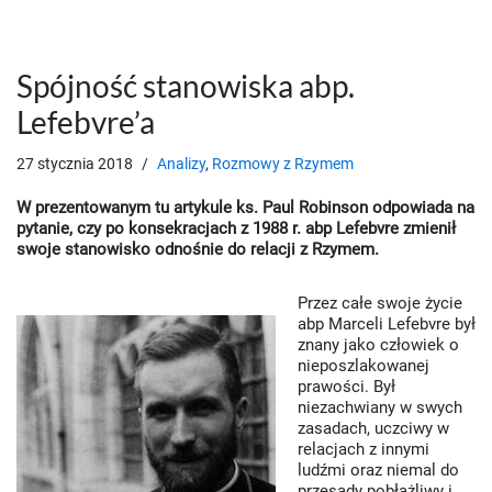
Spójność stanowiska abp.
Lefebvre’a
27 stycznia 2018
Analizy
,
Rozmowy z Rzymem
W prezentowanym tu artykule ks. Paul Robinson odpowiada na
pytanie, czy po konsekracjach z 1988 r. abp Lefebvre zmienił
swoje stanowisko odnośnie do relacji z Rzymem.
Przez całe swoje życie
abp Marceli Lefebvre był
znany jako człowiek o
nieposzlakowanej
prawości. Był
niezachwiany w swych
zasadach, uczciwy w
relacjach z innymi
ludźmi oraz niemal do
przesady pobłażliwy i