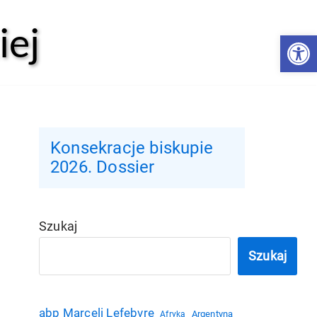
iej
Open 
Konsekracje biskupie
2026. Dossier
Szukaj
Szukaj
abp Marceli Lefebvre
Argentyna
Afryka