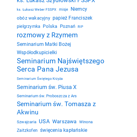
ks. Łukasz Szydłowski FSSPX
Niemcy
misje
ks. Łukasz Weber FSSPX
papież Franciszek
obóz wakacyjny
Polska
Poznań
pielgrzymka
RIP
rozmowy z Rzymem
Seminarium Matki Bożej
Współodkupicielki
Seminarium Najświętszego
Serca Pana Jezusa
Seminarium Świętego Krzyża
Seminarium św. Piusa X
Seminarium św. Proboszcza z Ars
Seminarium św. Tomasza z
Akwinu
USA
Warszawa
Szwajcaria
Winona
święcenia kapłańskie
Zaitzkofen