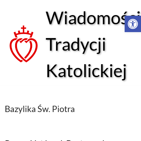
Wiadomości
Open 
Przejdź
do
treści
Tradycji
Katolickiej
Bazylika Św. Piotra