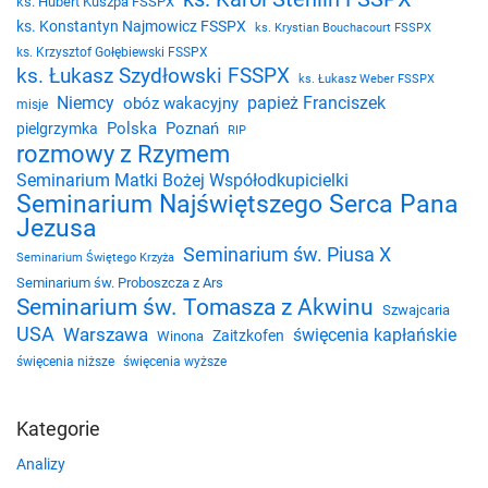
ks. Hubert Kuszpa FSSPX
ks. Konstantyn Najmowicz FSSPX
ks. Krystian Bouchacourt FSSPX
ks. Krzysztof Gołębiewski FSSPX
ks. Łukasz Szydłowski FSSPX
ks. Łukasz Weber FSSPX
Niemcy
papież Franciszek
obóz wakacyjny
misje
Polska
Poznań
pielgrzymka
RIP
rozmowy z Rzymem
Seminarium Matki Bożej Współodkupicielki
Seminarium Najświętszego Serca Pana
Jezusa
Seminarium św. Piusa X
Seminarium Świętego Krzyża
Seminarium św. Proboszcza z Ars
Seminarium św. Tomasza z Akwinu
Szwajcaria
USA
Warszawa
święcenia kapłańskie
Zaitzkofen
Winona
święcenia niższe
święcenia wyższe
Kategorie
Analizy