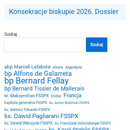
Konsekracje biskupie 2026. Dossier
Szukaj
Szukaj
abp Marceli Lefebvre
Argentyna
Afryka
bp Alfons de Galarreta
bp Bernard Fellay
bp Bernard Tissier de Mallerais
Francja
br. Maksymilian FSSPX
Ecône
kapituła generalna FSSPX
ks. Antoni Myśliński FSSPX
ks. Bartosz Tokarski FSSPX
ks. Dawid Pagliarani FSSPX
ks. Dawid Wierzycki FSSPX
ks. Franciszek Schmidberger FSSPX
ks. Karol Stehlin FSSPX