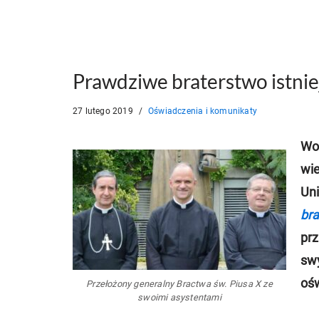
Prawdziwe braterstwo istnie
27 lutego 2019
Oświadczenia i komunikaty
Wob
wi
Uni
bra
pr
swy
oś
Przełożony generalny Bractwa św. Piusa X ze
swoimi asystentami