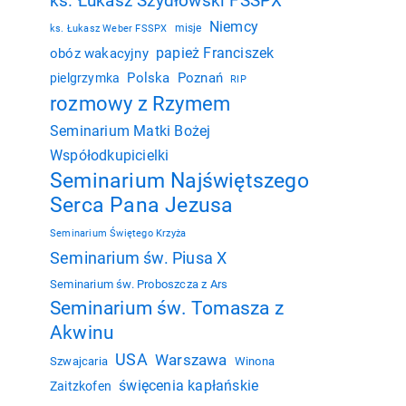
ks. Łukasz Szydłowski FSSPX
Niemcy
misje
ks. Łukasz Weber FSSPX
papież Franciszek
obóz wakacyjny
Polska
Poznań
pielgrzymka
RIP
rozmowy z Rzymem
Seminarium Matki Bożej
Współodkupicielki
Seminarium Najświętszego
Serca Pana Jezusa
Seminarium Świętego Krzyża
Seminarium św. Piusa X
Seminarium św. Proboszcza z Ars
Seminarium św. Tomasza z
Akwinu
USA
Warszawa
Szwajcaria
Winona
święcenia kapłańskie
Zaitzkofen