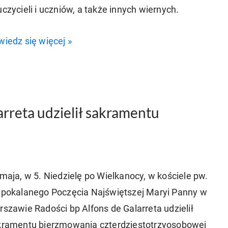
czycieli i uczniów, a także innych wiernych.
iedz się więcej »
rreta udzielił sakramentu
maja, w 5. Niedzielę po Wielkanocy, w kościele pw.
epokalanego Poczęcia Najświętszej Maryi Panny w
szawie Radości bp Alfons de Galarreta udzielił
kramentu bierzmowania czterdziestotrzyosobowej