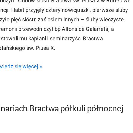
óczyn i ślubów sióstr Bractwa św. Piusa X w Ruffec we
ncji. Habit przyjęły cztery nowicjuszki, pierwsze śluby
żyło pięć sióstr, zaś osiem innych – śluby wieczyste.
emonii przewodniczył bp Alfons de Galarreta, a
stowali mu kapłani i seminarzyści Bractwa
łańskiego św. Piusa X.
iedz się więcej »
nariach Bractwa półkuli północnej