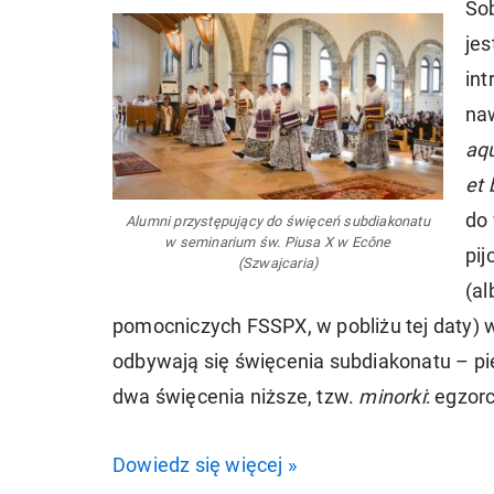
Sob
je
int
na
aqu
et 
do 
Alumni przystępujący do święceń subdiakonatu
w seminarium św. Piusa X w Ecône
pij
(Szwajcaria)
(al
pomocniczych FSSPX, w pobliżu tej daty) w
odbywają się święcenia subdiakonatu – pi
dwa święcenia niższe, tzw.
minorki
: egzorc
Dowiedz się więcej »