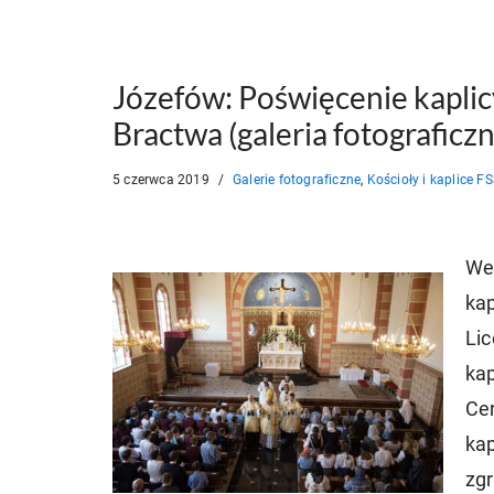
Józefów: Poświęcenie kaplicy
Bractwa (galeria fotograficzn
5 czerwca 2019
Galerie fotograficzne
,
Kościoły i kaplice F
We 
kap
Li
kap
Cer
kap
zgr