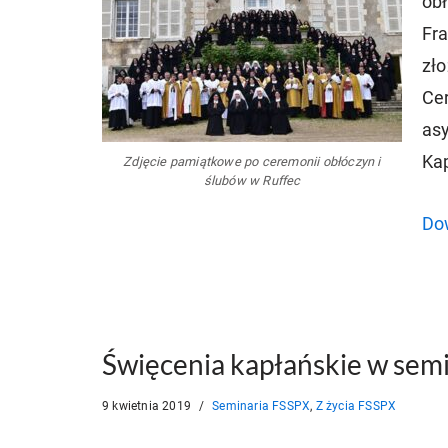
obł
Fra
zło
Cer
asy
Kap
Zdjęcie pamiątkowe po ceremonii obłóczyn i
ślubów w Ruffec
Dow
Święcenia kapłańskie w semi
9 kwietnia 2019
Seminaria FSSPX
,
Z życia FSSPX