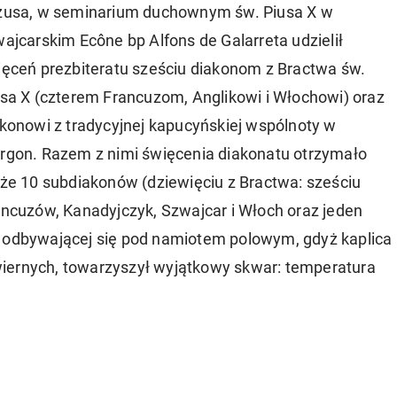
zusa, w seminarium duchownym św. Piusa X w
ajcarskim Ecône bp Alfons de Galarreta udzielił
ęceń prezbiteratu sześciu diakonom z Bractwa św.
sa X (czterem Francuzom, Anglikowi i Włochowi) oraz
konowi z tradycyjnej kapucyńskiej wspólnoty w
rgon. Razem z nimi święcenia diakonatu otrzymało
że 10 subdiakonów (dziewięciu z Bractwa: sześciu
ncuzów, Kanadyjczyk, Szwajcar i Włoch oraz jeden
u odbywającej się pod namiotem polowym, gdyż kaplica
iernych, towarzyszył wyjątkowy skwar: temperatura