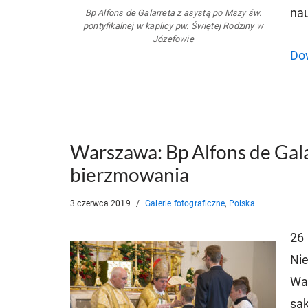
nau
Bp Alfons de Galarreta z asystą po Mszy św.
pontyfikalnej w kaplicy pw. Świętej Rodziny w
Józefowie
Dow
Warszawa: Bp Alfons de Gala
bierzmowania
3 czerwca 2019
Galerie fotograficzne
,
Polska
26 
Ni
War
sa