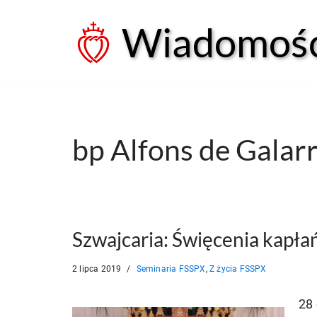
Wiadomości
Przejdź
do
treści
bp Alfons de Galar
Szwajcaria: Święcenia kapła
2 lipca 2019
Seminaria FSSPX
,
Z życia FSSPX
28 