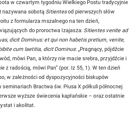
ota w czwartym tygodniu Wielkiego Postu tradycyjnie
st nazywana sobotą
Sitientes
od pierwszych słów
roitu z formularza mszalnego na ten dzień,
wiązujących do proroctwa Izajasza:
Sitientes venite ad
as, dicit Dominus: et qui non habetis pretium, venite,
bibite cum laetitia, dicit Dominus
: „Pragnący, pójdźcie
wód, mówi Pan, a którzy nie macie srebra, przyjdźcie i
cie z radością, mówi Pan” (por. Iz 55, 1). W ten dzień
bo, w zależności od dyspozycyjności biskupów
 seminariach Bractwa św. Piusa X półkuli północnej
erwsze wyższe świecenia kapłańskie – oraz ostatnie
ystat i akolitat.