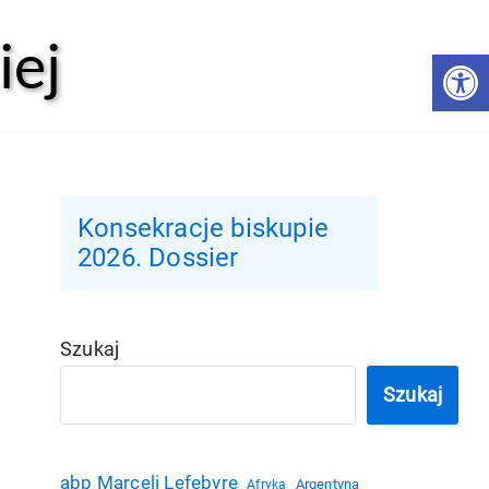
iej
Open 
Konsekracje biskupie
2026. Dossier
Szukaj
Szukaj
abp Marceli Lefebvre
Argentyna
Afryka