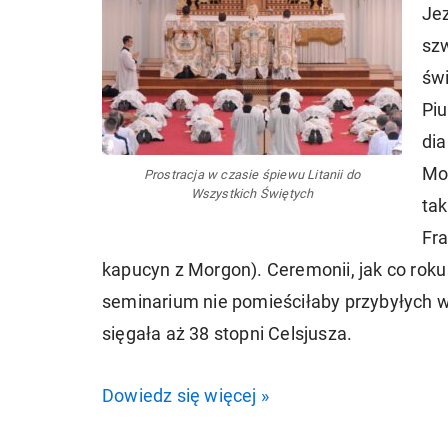
Je
szw
świ
Piu
dia
Mo
Prostracja w czasie śpiewu Litanii do
Wszystkich Świętych
tak
Fra
kapucyn z Morgon). Ceremonii, jak co rok
seminarium nie pomieściłaby przybyłych w
sięgała aż 38 stopni Celsjusza.
Dowiedz się więcej »