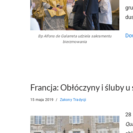
gru
du
Dow
Bp Alfons de Galarreta udziela sakramentu
bierzmowania
Francja: Obłóczyny i śluby u 
15 maja 2019
Zakony Tradycji
28 
Qu