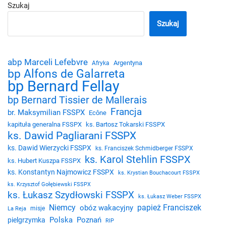
Szukaj
Szukaj
abp Marceli Lefebvre
Argentyna
Afryka
bp Alfons de Galarreta
bp Bernard Fellay
bp Bernard Tissier de Mallerais
Francja
br. Maksymilian FSSPX
Ecône
kapituła generalna FSSPX
ks. Bartosz Tokarski FSSPX
ks. Dawid Pagliarani FSSPX
ks. Dawid Wierzycki FSSPX
ks. Franciszek Schmidberger FSSPX
ks. Karol Stehlin FSSPX
ks. Hubert Kuszpa FSSPX
ks. Konstantyn Najmowicz FSSPX
ks. Krystian Bouchacourt FSSPX
ks. Krzysztof Gołębiewski FSSPX
ks. Łukasz Szydłowski FSSPX
ks. Łukasz Weber FSSPX
Niemcy
papież Franciszek
obóz wakacyjny
misje
La Reja
Polska
Poznań
pielgrzymka
RIP