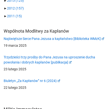
►
2013
(125)
►
2012
(157)
►
2011
(15)
Wspólnota Modlitwy za Kapłanów
Najświętsze Serce Pana Jezusa a kapłaństwo [Biblioteka WMzK]
19 marca 2025
Trzydzieści trzy prośby do Pana Jezusa na uproszenie ducha
powołania i dobrych kapłanów [publikacja]
23 lutego 2025
Biuletyn „Za Kapłanów” nr 6 (2024)
22 lutego 2025