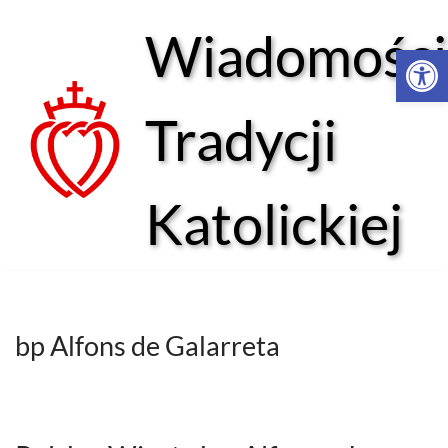
Wiadomości
Open 
Przejdź
do
treści
Tradycji
Katolickiej
bp Alfons de Galarreta