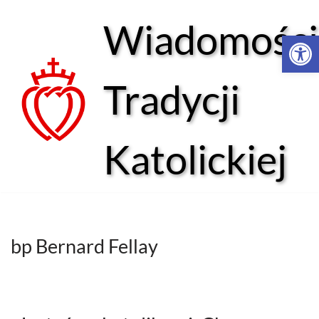
Wiadomości
Open 
Przejdź
do
treści
Tradycji
Katolickiej
bp Bernard Fellay