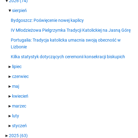
▼
2026
(74)
▼
sierpień
Bydgoszcz: Poświęcenie nowej kaplicy
IV Młodzieżowa Pielgrzymka Tradycji Katolickiej na Jasną Górę
Portugalia: Tradycja katolicka umacnia swoją obecność w
Lizbonie
Kilka statystyk dotyczących ceremonii konsekracji biskupich
►
lipiec
►
czerwiec
►
maj
►
kwiecień
►
marzec
►
luty
►
styczeń
►
2025
(63)