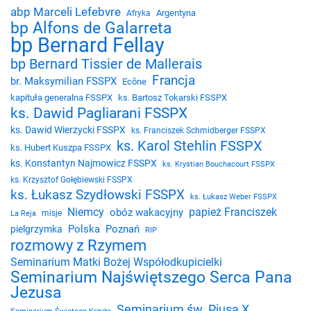
abp Marceli Lefebvre
Argentyna
Afryka
bp Alfons de Galarreta
bp Bernard Fellay
bp Bernard Tissier de Mallerais
Francja
br. Maksymilian FSSPX
Ecône
kapituła generalna FSSPX
ks. Bartosz Tokarski FSSPX
ks. Dawid Pagliarani FSSPX
ks. Dawid Wierzycki FSSPX
ks. Franciszek Schmidberger FSSPX
ks. Karol Stehlin FSSPX
ks. Hubert Kuszpa FSSPX
ks. Konstantyn Najmowicz FSSPX
ks. Krystian Bouchacourt FSSPX
ks. Krzysztof Gołębiewski FSSPX
ks. Łukasz Szydłowski FSSPX
ks. Łukasz Weber FSSPX
Niemcy
papież Franciszek
obóz wakacyjny
misje
La Reja
Polska
Poznań
pielgrzymka
RIP
rozmowy z Rzymem
Seminarium Matki Bożej Współodkupicielki
Seminarium Najświętszego Serca Pana
Jezusa
Seminarium św. Piusa X