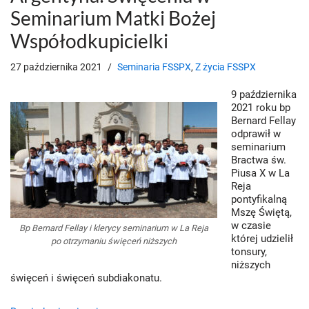
Seminarium Matki Bożej
Współodkupicielki
27 października 2021
Seminaria FSSPX
,
Z życia FSSPX
9 października
2021 roku bp
Bernard Fellay
odprawił w
seminarium
Bractwa św.
Piusa X w La
Reja
pontyfikalną
Mszę Świętą,
w czasie
Bp Bernard Fellay i klerycy seminarium w La Reja
której udzielił
po otrzymaniu święceń niższych
tonsury,
niższych
święceń i święceń subdiakonatu.