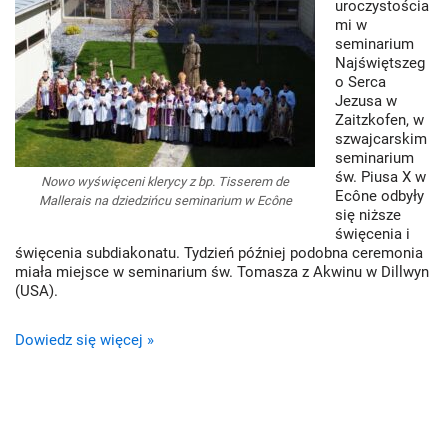
uroczystościa
mi w
seminarium
Najświętszeg
o Serca
Jezusa w
Zaitzkofen, w
szwajcarskim
seminarium
św. Piusa X w
Nowo wyświęceni klerycy z bp. Tisserem de
Ecône odbyły
Mallerais na dziedzińcu seminarium w Ecône
się niższe
święcenia i
święcenia subdiakonatu. Tydzień później podobna ceremonia
miała miejsce w seminarium św. Tomasza z Akwinu w Dillwyn
(USA).
Dowiedz się więcej »