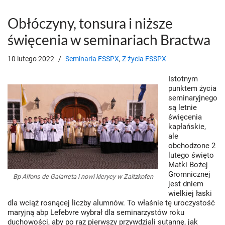
Obłóczyny, tonsura i niższe
święcenia w seminariach Bractwa
10 lutego 2022
Seminaria FSSPX
,
Z życia FSSPX
Istotnym
punktem życia
seminaryjnego
są letnie
święcenia
kapłańskie,
ale
obchodzone 2
lutego święto
Matki Bożej
Gromnicznej
Bp Alfons de Galarreta i nowi klerycy w Zaitzkofen
jest dniem
wielkiej łaski
dla wciąż rosnącej liczby alumnów. To właśnie tę uroczystość
maryjną abp Lefebvre wybrał dla seminarzystów roku
duchowości, aby po raz pierwszy przywdziali sutannę, jak