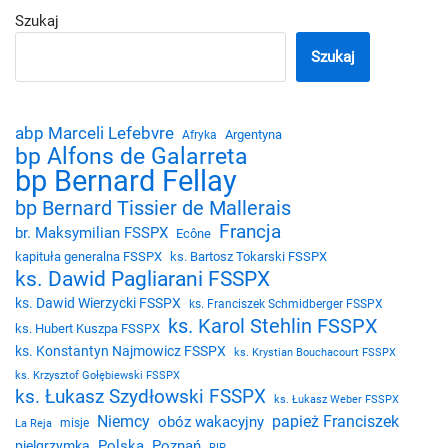
Szukaj
Szukaj
abp Marceli Lefebvre
Argentyna
Afryka
bp Alfons de Galarreta
bp Bernard Fellay
bp Bernard Tissier de Mallerais
Francja
br. Maksymilian FSSPX
Ecône
kapituła generalna FSSPX
ks. Bartosz Tokarski FSSPX
ks. Dawid Pagliarani FSSPX
ks. Dawid Wierzycki FSSPX
ks. Franciszek Schmidberger FSSPX
ks. Karol Stehlin FSSPX
ks. Hubert Kuszpa FSSPX
ks. Konstantyn Najmowicz FSSPX
ks. Krystian Bouchacourt FSSPX
ks. Krzysztof Gołębiewski FSSPX
ks. Łukasz Szydłowski FSSPX
ks. Łukasz Weber FSSPX
Niemcy
papież Franciszek
obóz wakacyjny
misje
La Reja
Polska
Poznań
pielgrzymka
RIP