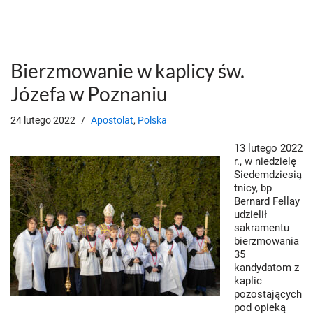
Bierzmowanie w kaplicy św.
Józefa w Poznaniu
24 lutego 2022
Apostolat
,
Polska
13 lutego 2022
r., w niedzielę
Siedemdziesią
tnicy, bp
Bernard Fellay
udzielił
sakramentu
bierzmowania
35
kandydatom z
kaplic
pozostających
pod opieką