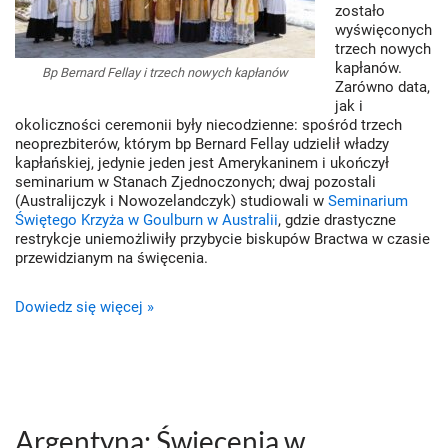
zostało
wyświęconych
trzech nowych
kapłanów.
Bp Bernard Fellay i trzech nowych kapłanów
Zarówno data,
jak i
okoliczności ceremonii były niecodzienne: spośród trzech
neoprezbiterów, którym bp Bernard Fellay udzielił władzy
kapłańskiej, jedynie jeden jest Amerykaninem i ukończył
seminarium w Stanach Zjednoczonych; dwaj pozostali
(Australijczyk i Nowozelandczyk) studiowali w
Seminarium
Świętego Krzyża w Goulburn w Australii
, gdzie drastyczne
restrykcje uniemożliwiły przybycie biskupów Bractwa w czasie
przewidzianym na święcenia.
Dowiedz się więcej »
Argentyna: Święcenia w