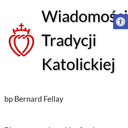
Wiadomości
Open 
Przejdź
do
treści
Tradycji
Katolickiej
bp Bernard Fellay