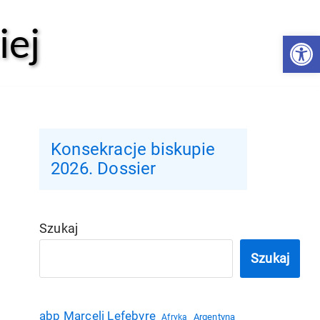
iej
Open 
Konsekracje biskupie
2026. Dossier
Szukaj
Szukaj
abp Marceli Lefebvre
Argentyna
Afryka