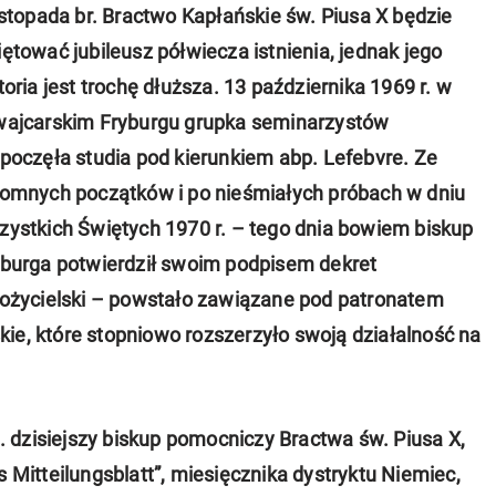
istopada br. Bractwo Kapłańskie św. Piusa X będzie
ętować jubileusz półwiecza istnienia, jednak jego
toria jest trochę dłuższa. 13 października 1969 r. w
wajcarskim Fryburgu grupka seminarzystów
poczęła studia pod kierunkiem abp. Lefebvre. Ze
romnych początków i po nieśmiałych próbach w dniu
ystkich Świętych 1970 r. – tego dnia bowiem biskup
yburga potwierdził swoim podpisem dekret
łożycielski – powstało zawiązane pod patronatem
ie, które stopniowo rozszerzyło swoją działalność na
 dzisiejszy biskup pomocniczy Bractwa św. Piusa X,
s Mitteilungsblatt”, miesięcznika dystryktu Niemiec,