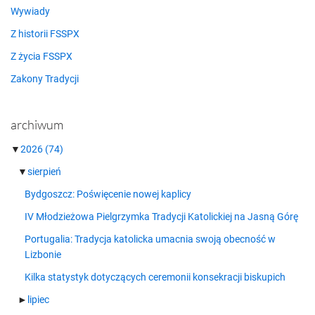
Wywiady
Z historii FSSPX
Z życia FSSPX
Zakony Tradycji
archiwum
▼
2026
(74)
▼
sierpień
Bydgoszcz: Poświęcenie nowej kaplicy
IV Młodzieżowa Pielgrzymka Tradycji Katolickiej na Jasną Górę
Portugalia: Tradycja katolicka umacnia swoją obecność w
Lizbonie
Kilka statystyk dotyczących ceremonii konsekracji biskupich
►
lipiec