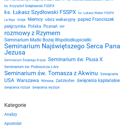
ks. Krzysztof Gołębiewski FSSPX
ks. Łukasz Szydłowski FSSPX
ks. Łukasz Weber FSSPX
Niemcy
papież Franciszek
obóz wakacyjny
misje
La Reja
Polska
Poznań
pielgrzymka
RIP
rozmowy z Rzymem
Seminarium Matki Bożej Współodkupicielki
Seminarium Najświętszego Serca Pana
Jezusa
Seminarium św. Piusa X
Seminarium Świętego Krzyża
Seminarium św. Proboszcza z Ars
Seminarium św. Tomasza z Akwinu
Szwajcaria
USA
Warszawa
święcenia kapłańskie
Zaitzkofen
Winona
święcenia niższe
święcenia wyższe
Kategorie
Analizy
Apostolat