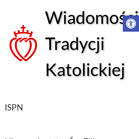
Wiadomości
Open 
Przejdź
do
treści
Tradycji
Katolickiej
ISPN