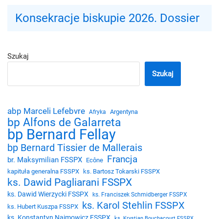
Konsekracje biskupie 2026. Dossier
Szukaj
Szukaj
abp Marceli Lefebvre
Argentyna
Afryka
bp Alfons de Galarreta
bp Bernard Fellay
bp Bernard Tissier de Mallerais
Francja
br. Maksymilian FSSPX
Ecône
kapituła generalna FSSPX
ks. Bartosz Tokarski FSSPX
ks. Dawid Pagliarani FSSPX
ks. Dawid Wierzycki FSSPX
ks. Franciszek Schmidberger FSSPX
ks. Karol Stehlin FSSPX
ks. Hubert Kuszpa FSSPX
ks. Konstantyn Najmowicz FSSPX
ks. Krystian Bouchacourt FSSPX