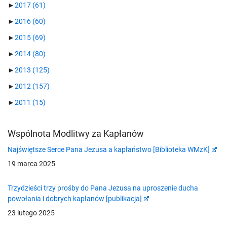
►
2017
(61)
►
2016
(60)
►
2015
(69)
►
2014
(80)
►
2013
(125)
►
2012
(157)
►
2011
(15)
Wspólnota Modlitwy za Kapłanów
Najświętsze Serce Pana Jezusa a kapłaństwo [Biblioteka WMzK]
19 marca 2025
Trzydzieści trzy prośby do Pana Jezusa na uproszenie ducha
powołania i dobrych kapłanów [publikacja]
23 lutego 2025