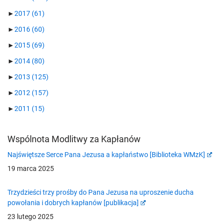
►
2017
(61)
►
2016
(60)
►
2015
(69)
►
2014
(80)
►
2013
(125)
►
2012
(157)
►
2011
(15)
Wspólnota Modlitwy za Kapłanów
Najświętsze Serce Pana Jezusa a kapłaństwo [Biblioteka WMzK]
19 marca 2025
Trzydzieści trzy prośby do Pana Jezusa na uproszenie ducha
powołania i dobrych kapłanów [publikacja]
23 lutego 2025