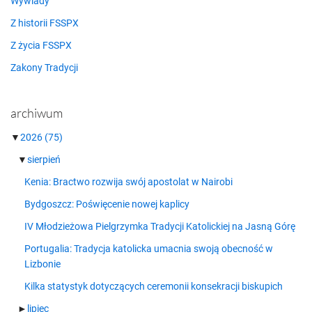
Wywiady
Z historii FSSPX
Z życia FSSPX
Zakony Tradycji
archiwum
▼
2026
(75)
▼
sierpień
Kenia: Bractwo rozwija swój apostolat w Nairobi
Bydgoszcz: Poświęcenie nowej kaplicy
IV Młodzieżowa Pielgrzymka Tradycji Katolickiej na Jasną Górę
Portugalia: Tradycja katolicka umacnia swoją obecność w
Lizbonie
Kilka statystyk dotyczących ceremonii konsekracji biskupich
►
lipiec