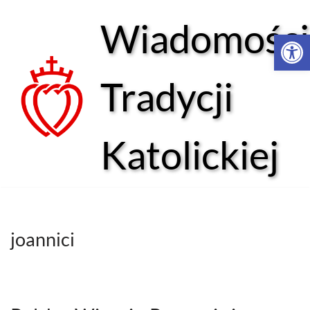
Wiadomości
Open 
Przejdź
do
treści
Tradycji
Katolickiej
joannici