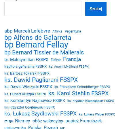
Szukaj
abp Marceli Lefebvre
Argentyna
Afryka
bp Alfons de Galarreta
bp Bernard Fellay
bp Bernard Tissier de Mallerais
Francja
br. Maksymilian FSSPX
Ecône
kapituła generalna FSSPX
ks. Antoni Myśliński FSSPX
ks. Bartosz Tokarski FSSPX
ks. Dawid Pagliarani FSSPX
ks. Dawid Wierzycki FSSPX
ks. Franciszek Schmidberger FSSPX
ks. Karol Stehlin FSSPX
ks. Hubert Kuszpa FSSPX
ks. Konstantyn Najmowicz FSSPX
ks. Krystian Bouchacourt FSSPX
ks. Krzysztof Gołębiewski FSSPX
ks. Łukasz Szydłowski FSSPX
ks. Łukasz Weber FSSPX
Niemcy
papież Franciszek
obóz wakacyjny
misje
Polska
Poznań
pielgrzymka
RIP