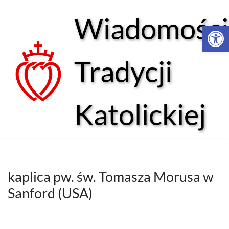
Wiadomości
Open 
Przejdź
do
treści
Tradycji
Katolickiej
kaplica pw. św. Tomasza Morusa w
Sanford (USA)