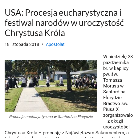
USA: Procesja eucharystyczna i
festiwal narodów w uroczystość
Chrystusa Króla
18 listopada 2018
Apostolat
W niedzielę 28
października
br. w kaplicy
pw. św.
Tomasza
Morusa w
Sanford na
Florydzie
Bractwo św.
Piusa X
zorganizowało
Procesja eucharystyczna w Sanford na Florydzie
– z okazji
uroczystości
Chrystusa Króla – procesję z Najświętszym Sakramentem, a