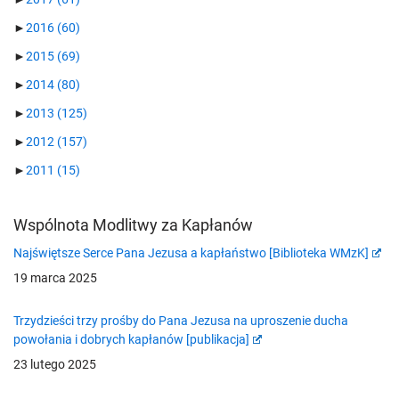
►
2016
(60)
►
2015
(69)
►
2014
(80)
►
2013
(125)
►
2012
(157)
►
2011
(15)
Wspólnota Modlitwy za Kapłanów
Najświętsze Serce Pana Jezusa a kapłaństwo [Biblioteka WMzK]
19 marca 2025
Trzydzieści trzy prośby do Pana Jezusa na uproszenie ducha
powołania i dobrych kapłanów [publikacja]
23 lutego 2025