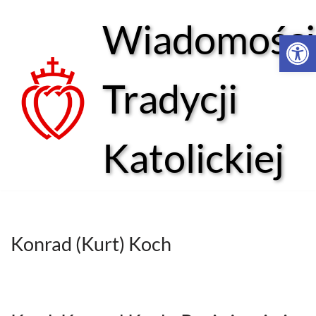
Wiadomości
Open 
Przejdź
do
treści
Tradycji
Katolickiej
Konrad (Kurt) Koch