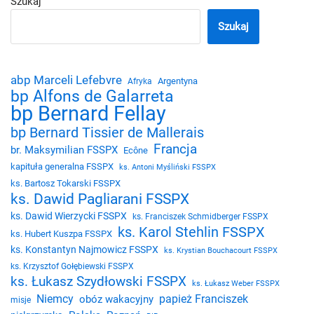
Szukaj
Szukaj
abp Marceli Lefebvre
Argentyna
Afryka
bp Alfons de Galarreta
bp Bernard Fellay
bp Bernard Tissier de Mallerais
Francja
br. Maksymilian FSSPX
Ecône
kapituła generalna FSSPX
ks. Antoni Myśliński FSSPX
ks. Bartosz Tokarski FSSPX
ks. Dawid Pagliarani FSSPX
ks. Dawid Wierzycki FSSPX
ks. Franciszek Schmidberger FSSPX
ks. Karol Stehlin FSSPX
ks. Hubert Kuszpa FSSPX
ks. Konstantyn Najmowicz FSSPX
ks. Krystian Bouchacourt FSSPX
ks. Krzysztof Gołębiewski FSSPX
ks. Łukasz Szydłowski FSSPX
ks. Łukasz Weber FSSPX
Niemcy
papież Franciszek
obóz wakacyjny
misje