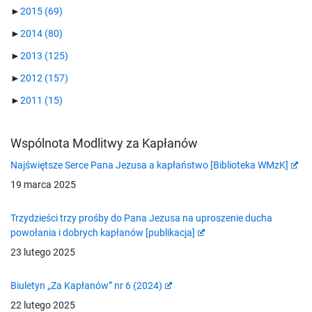
►
2015
(69)
►
2014
(80)
►
2013
(125)
►
2012
(157)
►
2011
(15)
Wspólnota Modlitwy za Kapłanów
Najświętsze Serce Pana Jezusa a kapłaństwo [Biblioteka WMzK]
19 marca 2025
Trzydzieści trzy prośby do Pana Jezusa na uproszenie ducha
powołania i dobrych kapłanów [publikacja]
23 lutego 2025
Biuletyn „Za Kapłanów” nr 6 (2024)
22 lutego 2025