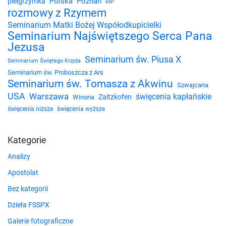
Polska
Poznań
pielgrzymka
RIP
rozmowy z Rzymem
Seminarium Matki Bożej Współodkupicielki
Seminarium Najświętszego Serca Pana
Jezusa
Seminarium św. Piusa X
Seminarium Świętego Krzyża
Seminarium św. Proboszcza z Ars
Seminarium św. Tomasza z Akwinu
Szwajcaria
USA
Warszawa
święcenia kapłańskie
Zaitzkofen
Winona
święcenia niższe
święcenia wyższe
Kategorie
Analizy
Apostolat
Bez kategorii
Dzieła FSSPX
Galerie fotograficzne