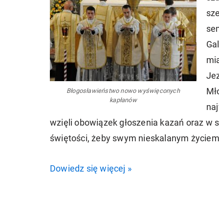
sze
se
Gal
mi
Je
Mło
Błogosławieństwo nowo wyświęconych
kapłanów
na
wzięli obowiązek głoszenia kazań oraz w 
świętości, żeby swym nieskalanym życiem
Dowiedz się więcej »