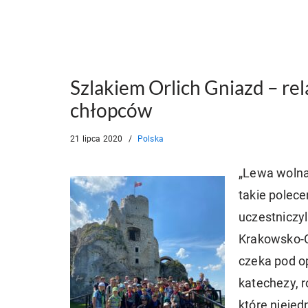
Szlakiem Orlich Gniazd – re
chłopców
21 lipca 2020
Polska
„Lewa wolna
takie polece
uczestniczy
Krakowsko-Cz
czeka pod o
katechezy, r
które nieje