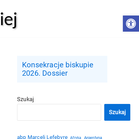
iej
Open 
Konsekracje biskupie
2026. Dossier
Szukaj
Szukaj
abp Marceli Lefebvre
Argentyna
Afryka