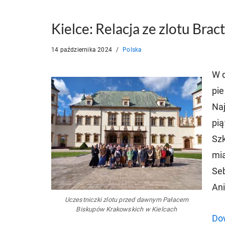
Kielce: Relacja ze zlotu Br
14 października 2024
Polska
W d
pie
Na
pi
Sz
mi
Se
Ani
Uczestniczki zlotu przed dawnym Pałacem
Biskupów Krakowskich w Kielcach
Dow