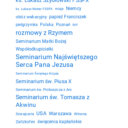
ks. Łukasz Szydłowski FSSPX
Niemcy
misje
ks. Łukasz Weber FSSPX
papież Franciszek
obóz wakacyjny
Polska
Poznań
pielgrzymka
RIP
rozmowy z Rzymem
Seminarium Matki Bożej
Współodkupicielki
Seminarium Najświętszego
Serca Pana Jezusa
Seminarium Świętego Krzyża
Seminarium św. Piusa X
Seminarium św. Proboszcza z Ars
Seminarium św. Tomasza z
Akwinu
USA
Warszawa
Szwajcaria
Winona
święcenia kapłańskie
Zaitzkofen