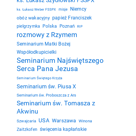
ks. Łukasz Szydłowski FSSPX
Niemcy
misje
ks. Łukasz Weber FSSPX
papież Franciszek
obóz wakacyjny
Polska
Poznań
pielgrzymka
RIP
rozmowy z Rzymem
Seminarium Matki Bożej
Współodkupicielki
Seminarium Najświętszego
Serca Pana Jezusa
Seminarium Świętego Krzyża
Seminarium św. Piusa X
Seminarium św. Proboszcza z Ars
Seminarium św. Tomasza z
Akwinu
USA
Warszawa
Szwajcaria
Winona
święcenia kapłańskie
Zaitzkofen