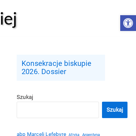
iej
Open 
Konsekracje biskupie
2026. Dossier
Szukaj
Szukaj
abp Marceli Lefebvre
Argentyna
Afryka