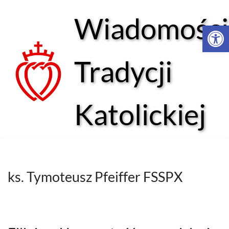
Wiadomości
Open 
Przejdź
do
treści
Tradycji
Katolickiej
ks. Tymoteusz Pfeiffer FSSPX