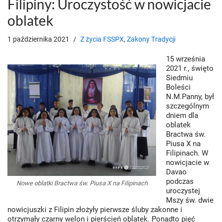
Filipiny: Uroczystość w nowicjacie
oblatek
1 października 2021
Z życia FSSPX
,
Zakony Tradycji
15 września
2021 r., święto
Siedmiu
Boleści
N.M.Panny, był
szczególnym
dniem dla
oblatek
Bractwa św.
Piusa X na
Filipinach. W
nowicjacie w
Davao
podczas
Nowe oblatki Bractwa św. Piusa X na Filipinach
uroczystej
Mszy św. dwie
nowicjuszki z Filipin złożyły pierwsze śluby zakonne i
otrzymały czarny welon i pierścień oblatek. Ponadto pięć