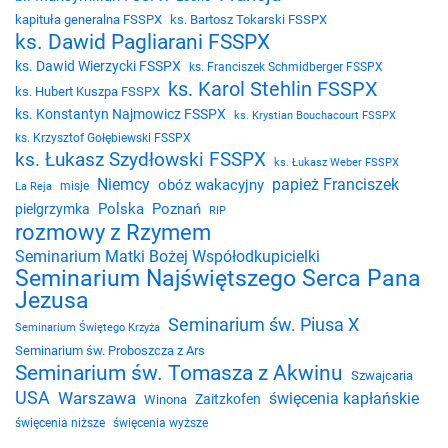
kapituła generalna FSSPX
ks. Bartosz Tokarski FSSPX
ks. Dawid Pagliarani FSSPX
ks. Dawid Wierzycki FSSPX
ks. Franciszek Schmidberger FSSPX
ks. Karol Stehlin FSSPX
ks. Hubert Kuszpa FSSPX
ks. Konstantyn Najmowicz FSSPX
ks. Krystian Bouchacourt FSSPX
ks. Krzysztof Gołębiewski FSSPX
ks. Łukasz Szydłowski FSSPX
ks. Łukasz Weber FSSPX
Niemcy
papież Franciszek
obóz wakacyjny
misje
La Reja
Polska
Poznań
pielgrzymka
RIP
rozmowy z Rzymem
Seminarium Matki Bożej Współodkupicielki
Seminarium Najświętszego Serca Pana
Jezusa
Seminarium św. Piusa X
Seminarium Świętego Krzyża
Seminarium św. Proboszcza z Ars
Seminarium św. Tomasza z Akwinu
Szwajcaria
USA
Warszawa
święcenia kapłańskie
Zaitzkofen
Winona
święcenia niższe
święcenia wyższe