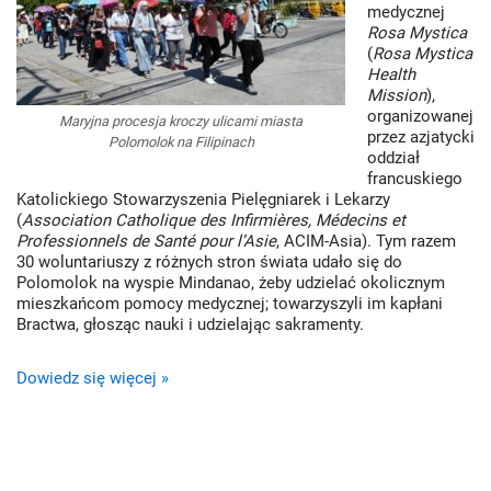
medycznej
Rosa Mystica
(
Rosa Mystica
Health
Mission
),
organizowanej
Maryjna procesja kroczy ulicami miasta
przez azjatycki
Polomolok na Filipinach
oddział
francuskiego
Katolickiego Stowarzyszenia Pielęgniarek i Lekarzy
(
Association Catholique des Infirmières, Médecins et
Professionnels de Santé pour l’Asie
, ACIM-Asia). Tym razem
30 woluntariuszy z różnych stron świata udało się do
Polomolok na wyspie Mindanao, żeby udzielać okolicznym
mieszkańcom pomocy medycznej; towarzyszyli im kapłani
Bractwa, głosząc nauki i udzielając sakramenty.
Dowiedz się więcej »