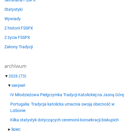
Seminaria FSSPX
Statystyki
Wywiady
Z historii FSSPX
Z życia FSSPX
Zakony Tradycji
archiwum
▼
2026
(73)
▼
sierpień
IV Młodzieżowa Pielgrzymka Tradycji Katolickiej na Jasną Górę
Portugalia: Tradycja katolicka umacnia swoją obecność w
Lizbonie
Kilka statystyk dotyczących ceremonii konsekracji biskupich
►
lipiec