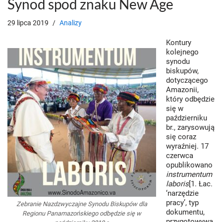
Synod spod znaku New Age
29 lipca 2019
Analizy
Kontury
kolejnego
synodu
biskupów,
dotyczącego
Amazonii,
który odbędzie
się w
październiku
br., zarysowują
się coraz
wyraźniej. 17
czerwca
opublikowano
instrumentum
laboris
[1. Łac.
‘narzędzie
pracy’, typ
Zebranie Nazdzwyczajne Synodu Biskupów dla
dokumentu,
Regionu Panamazońskiego odbędzie się w
przygotowywa