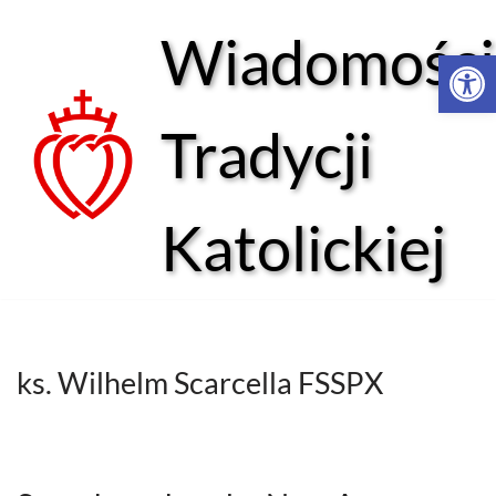
Wiadomości
Open 
Przejdź
do
treści
Tradycji
Katolickiej
ks. Wilhelm Scarcella FSSPX