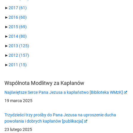
►
2017
(61)
►
2016
(60)
►
2015
(69)
►
2014
(80)
►
2013
(125)
►
2012
(157)
►
2011
(15)
Wspólnota Modlitwy za Kapłanów
Najświętsze Serce Pana Jezusa a kapłaństwo [Biblioteka WMzK]
19 marca 2025
Trzydzieści trzy prośby do Pana Jezusa na uproszenie ducha
powołania i dobrych kapłanów [publikacja]
23 lutego 2025