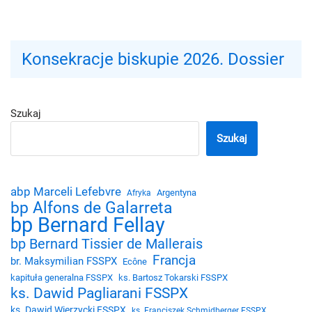
Konsekracje biskupie 2026. Dossier
Szukaj
Szukaj
abp Marceli Lefebvre
Argentyna
Afryka
bp Alfons de Galarreta
bp Bernard Fellay
bp Bernard Tissier de Mallerais
Francja
br. Maksymilian FSSPX
Ecône
kapituła generalna FSSPX
ks. Bartosz Tokarski FSSPX
ks. Dawid Pagliarani FSSPX
ks. Dawid Wierzycki FSSPX
ks. Franciszek Schmidberger FSSPX