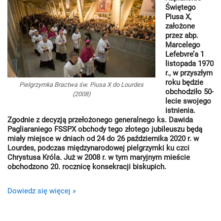
Świętego
Piusa X,
założone
przez abp.
Marcelego
Lefebvre’a 1
listopada 1970
r., w przyszłym
roku będzie
Pielgrzymka Bractwa św. Piusa X do Lourdes
obchodziło 50-
(2008)
lecie swojego
istnienia.
Zgodnie z decyzją przełożonego generalnego ks. Dawida
Pagliaraniego FSSPX obchody tego złotego jubileuszu będą
miały miejsce w dniach od 24 do 26 października 2020 r. w
Lourdes, podczas międzynarodowej pielgrzymki ku czci
Chrystusa Króla. Już w 2008 r. w tym maryjnym mieście
obchodzono 20. rocznicę konsekracji biskupich.
Dowiedz się więcej »