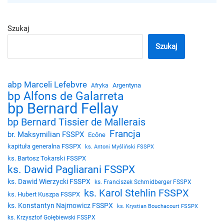
Szukaj
Szukaj
abp Marceli Lefebvre
Argentyna
Afryka
bp Alfons de Galarreta
bp Bernard Fellay
bp Bernard Tissier de Mallerais
Francja
br. Maksymilian FSSPX
Ecône
kapituła generalna FSSPX
ks. Antoni Myśliński FSSPX
ks. Bartosz Tokarski FSSPX
ks. Dawid Pagliarani FSSPX
ks. Dawid Wierzycki FSSPX
ks. Franciszek Schmidberger FSSPX
ks. Karol Stehlin FSSPX
ks. Hubert Kuszpa FSSPX
ks. Konstantyn Najmowicz FSSPX
ks. Krystian Bouchacourt FSSPX
ks. Krzysztof Gołębiewski FSSPX