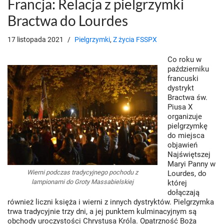
Francja: Relacja z pielgrzymki
Bractwa do Lourdes
17 listopada 2021
Pielgrzymki
,
Z życia FSSPX
Co roku w
październiku
francuski
dystrykt
Bractwa św.
Piusa X
organizuje
pielgrzymkę
do miejsca
objawień
Najświętszej
Maryi Panny w
Wierni podczas tradycyjnego pochodu z
Lourdes, do
lampionami do Groty Massabielskiej
której
dołączają
również liczni księża i wierni z innych dystryktów. Pielgrzymka
trwa tradycyjnie trzy dni, a jej punktem kulminacyjnym są
obchody uroczystości Chrystusa Króla. Opatrzność Boża