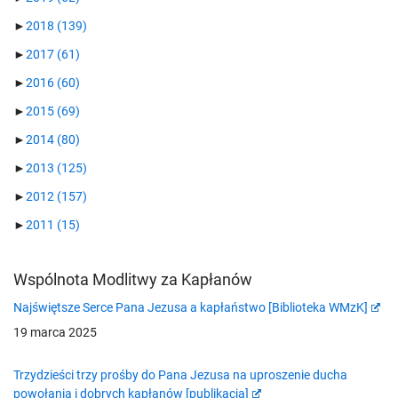
►
2018
(139)
►
2017
(61)
►
2016
(60)
►
2015
(69)
►
2014
(80)
►
2013
(125)
►
2012
(157)
►
2011
(15)
Wspólnota Modlitwy za Kapłanów
Najświętsze Serce Pana Jezusa a kapłaństwo [Biblioteka WMzK]
19 marca 2025
Trzydzieści trzy prośby do Pana Jezusa na uproszenie ducha
powołania i dobrych kapłanów [publikacja]