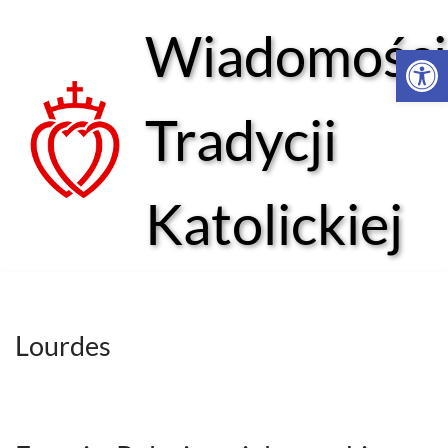
Wiadomości
Open 
Przejdź
do
treści
Tradycji
Katolickiej
Lourdes