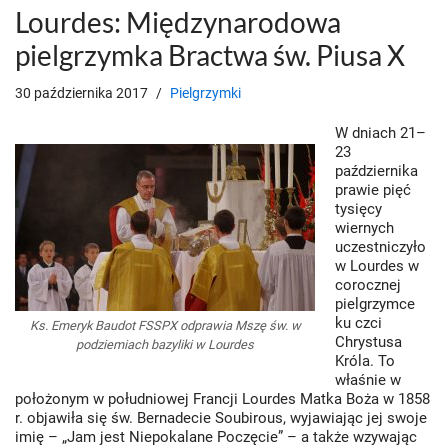
Lourdes: Międzynarodowa
pielgrzymka Bractwa św. Piusa X
30 października 2017
Pielgrzymki
W dniach 21–
23
października
prawie pięć
tysięcy
wiernych
uczestniczyło
w Lourdes w
corocznej
pielgrzymce
ku czci
Ks. Emeryk Baudot FSSPX odprawia Mszę św. w
Chrystusa
podziemiach bazyliki w Lourdes
Króla. To
właśnie w
położonym w południowej Francji Lourdes Matka Boża w 1858
r. objawiła się św. Bernadecie Soubirous, wyjawiając jej swoje
imię – „Jam jest Niepokalane Poczęcie” – a także wzywając