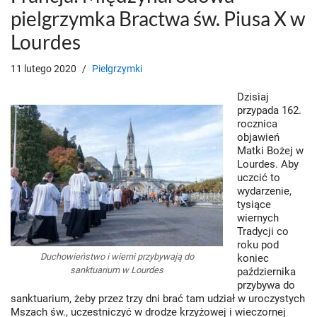
pielgrzymka Bractwa św. Piusa X w
Lourdes
11 lutego 2020
Pielgrzymki
Dzisiaj
przypada 162.
rocznica
objawień
Matki Bożej w
Lourdes. Aby
uczcić to
wydarzenie,
tysiące
wiernych
Tradycji co
roku pod
Duchowieństwo i wierni przybywają do
koniec
sanktuarium w Lourdes
października
przybywa do
sanktuarium, żeby przez trzy dni brać tam udział w uroczystych
Mszach św., uczestniczyć w drodze krzyżowej i wieczornej