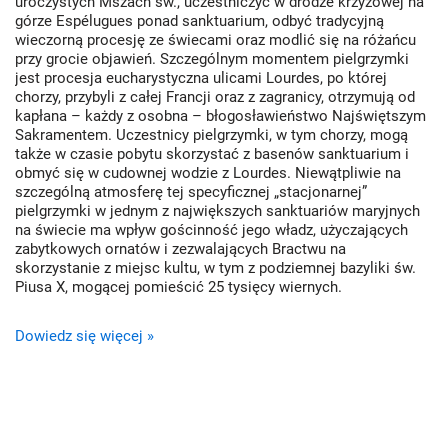
uroczystych Mszach św., uczestniczyć w drodze krzyżowej na
górze Espélugues ponad sanktuarium, odbyć tradycyjną
wieczorną procesję ze świecami oraz modlić się na różańcu
przy grocie objawień. Szczególnym momentem pielgrzymki
jest procesja eucharystyczna ulicami Lourdes, po której
chorzy, przybyli z całej Francji oraz z zagranicy, otrzymują od
kapłana – każdy z osobna – błogosławieństwo Najświętszym
Sakramentem. Uczestnicy pielgrzymki, w tym chorzy, mogą
także w czasie pobytu skorzystać z basenów sanktuarium i
obmyć się w cudownej wodzie z Lourdes. Niewątpliwie na
szczególną atmosferę tej specyficznej „stacjonarnej”
pielgrzymki w jednym z największych sanktuariów maryjnych
na świecie ma wpływ gościnność jego władz, użyczających
zabytkowych ornatów i zezwalających Bractwu na
skorzystanie z miejsc kultu, w tym z podziemnej bazyliki św.
Piusa X, mogącej pomieścić 25 tysięcy wiernych.
Dowiedz się więcej »