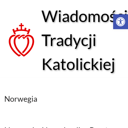
Wiadomości
Open 
Przejdź
do
treści
Tradycji
Katolickiej
Norwegia