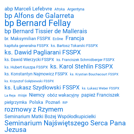
abp Marceli Lefebvre
Argentyna
Afryka
bp Alfons de Galarreta
bp Bernard Fellay
bp Bernard Tissier de Mallerais
Francja
br. Maksymilian FSSPX
Ecône
kapituła generalna FSSPX
ks. Bartosz Tokarski FSSPX
ks. Dawid Pagliarani FSSPX
ks. Dawid Wierzycki FSSPX
ks. Franciszek Schmidberger FSSPX
ks. Karol Stehlin FSSPX
ks. Hubert Kuszpa FSSPX
ks. Konstantyn Najmowicz FSSPX
ks. Krystian Bouchacourt FSSPX
ks. Krzysztof Gołębiewski FSSPX
ks. Łukasz Szydłowski FSSPX
ks. Łukasz Weber FSSPX
Niemcy
papież Franciszek
obóz wakacyjny
misje
La Reja
Polska
Poznań
pielgrzymka
RIP
rozmowy z Rzymem
Seminarium Matki Bożej Współodkupicielki
Seminarium Najświętszego Serca Pana
Jezusa