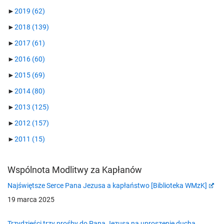
►
2019
(62)
►
2018
(139)
►
2017
(61)
►
2016
(60)
►
2015
(69)
►
2014
(80)
►
2013
(125)
►
2012
(157)
►
2011
(15)
Wspólnota Modlitwy za Kapłanów
Najświętsze Serce Pana Jezusa a kapłaństwo [Biblioteka WMzK]
19 marca 2025
Trzydzieści trzy prośby do Pana Jezusa na uproszenie ducha