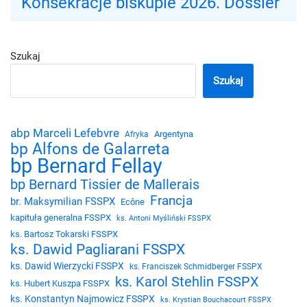
Konsekracje biskupie 2026. Dossier
Szukaj
Szukaj
abp Marceli Lefebvre
Argentyna
Afryka
bp Alfons de Galarreta
bp Bernard Fellay
bp Bernard Tissier de Mallerais
Francja
br. Maksymilian FSSPX
Ecône
kapituła generalna FSSPX
ks. Antoni Myśliński FSSPX
ks. Bartosz Tokarski FSSPX
ks. Dawid Pagliarani FSSPX
ks. Dawid Wierzycki FSSPX
ks. Franciszek Schmidberger FSSPX
ks. Karol Stehlin FSSPX
ks. Hubert Kuszpa FSSPX
ks. Konstantyn Najmowicz FSSPX
ks. Krystian Bouchacourt FSSPX