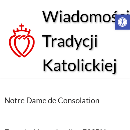
Wiadomości
Open 
Przejdź
do
treści
Tradycji
Katolickiej
Notre Dame de Consolation