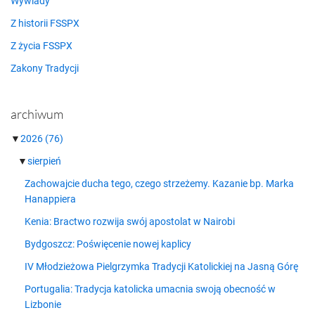
Wywiady
Z historii FSSPX
Z życia FSSPX
Zakony Tradycji
archiwum
▼
2026
(76)
▼
sierpień
Zachowajcie ducha tego, czego strzeżemy. Kazanie bp. Marka
Hanappiera
Kenia: Bractwo rozwija swój apostolat w Nairobi
Bydgoszcz: Poświęcenie nowej kaplicy
IV Młodzieżowa Pielgrzymka Tradycji Katolickiej na Jasną Górę
Portugalia: Tradycja katolicka umacnia swoją obecność w
Lizbonie