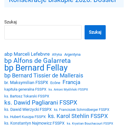
Szukaj
Szukaj
abp Marceli Lefebvre
Argentyna
Afryka
bp Alfons de Galarreta
bp Bernard Fellay
bp Bernard Tissier de Mallerais
Francja
br. Maksymilian FSSPX
Ecône
kapituła generalna FSSPX
ks. Antoni Myśliński FSSPX
ks. Bartosz Tokarski FSSPX
ks. Dawid Pagliarani FSSPX
ks. Dawid Wierzycki FSSPX
ks. Franciszek Schmidberger FSSPX
ks. Karol Stehlin FSSPX
ks. Hubert Kuszpa FSSPX
ks. Konstantyn Najmowicz FSSPX
ks. Krystian Bouchacourt FSSPX