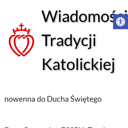
Wiadomości
Open 
Przejdź
do
treści
Tradycji
Katolickiej
nowenna do Ducha Świętego