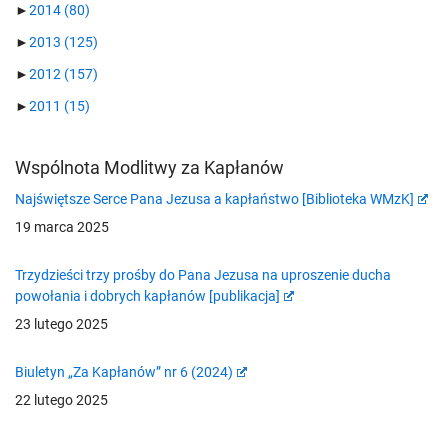
►
2014
(80)
►
2013
(125)
►
2012
(157)
►
2011
(15)
Wspólnota Modlitwy za Kapłanów
Najświętsze Serce Pana Jezusa a kapłaństwo [Biblioteka WMzK]
19 marca 2025
Trzydzieści trzy prośby do Pana Jezusa na uproszenie ducha
powołania i dobrych kapłanów [publikacja]
23 lutego 2025
Biuletyn „Za Kapłanów” nr 6 (2024)
22 lutego 2025