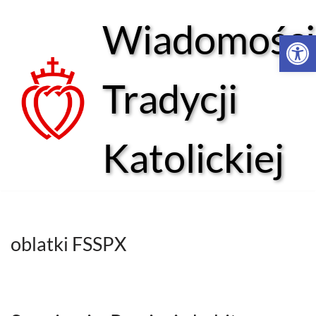
Wiadomości
Open 
Przejdź
do
treści
Tradycji
Katolickiej
oblatki FSSPX