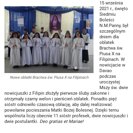
15 września
2021 r., święto
Siedmiu
Boleści
N.M.Panny, był
szczególnym
dniem dla
oblatek
Bractwa św.
Piusa X na
Filipinach. W
nowicjacie w
Davao
podczas
Nowe oblatki Bractwa św. Piusa X na Filipinach
uroczystej
Mszy św. dwie
nowicjuszki z Filipin złożyły pierwsze śluby zakonne i
otrzymały czarny welon i pierścień oblatek. Ponadto pięć
sióstr odnowiło czasową oblację, aby dalej realizować
powołanie pocieszania Matki Bożej Bolesnej. Dzięki temu
wspólnota liczy obecnie 11 sióstr profesek, dwie nowicjuszki i
dwie postulantki.
Deo gratias et Mariae!