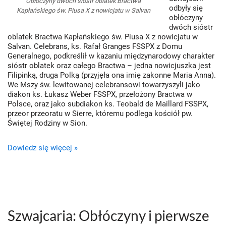
Obłóczyny dwóch sióstr oblatek Bractwa
odbyły się
Kapłańskiego św. Piusa X z nowicjatu w Salvan
obłóczyny
dwóch sióstr
oblatek Bractwa Kapłańskiego św. Piusa X z nowicjatu w
Salvan. Celebrans, ks. Rafał Granges FSSPX z Domu
Generalnego, podkreślił w kazaniu międzynarodowy charakter
sióstr oblatek oraz całego Bractwa – jedna nowicjuszka jest
Filipinką, druga Polką (przyjęła ona imię zakonne Maria Anna).
We Mszy św. lewitowanej celebransowi towarzyszyli jako
diakon ks. Łukasz Weber FSSPX, przełożony Bractwa w
Polsce, oraz jako subdiakon ks. Teobald de Maillard FSSPX,
przeor przeoratu w Sierre, któremu podlega kościół pw.
Świętej Rodziny w Sion.
Dowiedz się więcej »
Szwajcaria: Obłóczyny i pierwsze