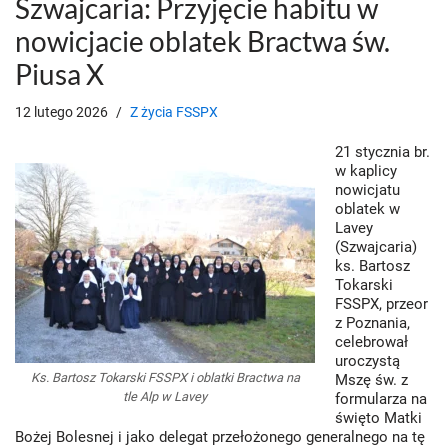
Szwajcaria: Przyjęcie habitu w
nowicjacie oblatek Bractwa św.
Piusa X
12 lutego 2026
Z życia FSSPX
21 stycznia br.
w kaplicy
nowicjatu
oblatek w
Lavey
(Szwajcaria)
ks. Bartosz
Tokarski
FSSPX, przeor
z Poznania,
celebrował
uroczystą
Ks. Bartosz Tokarski FSSPX i oblatki Bractwa na
Mszę św. z
tle Alp w Lavey
formularza na
święto Matki
Bożej Bolesnej i jako delegat przełożonego generalnego na tę