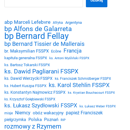
Szukaj
abp Marceli Lefebvre
Argentyna
Afryka
bp Alfons de Galarreta
bp Bernard Fellay
bp Bernard Tissier de Mallerais
Francja
br. Maksymilian FSSPX
Ecône
kapituła generalna FSSPX
ks. Antoni Myśliński FSSPX
ks. Bartosz Tokarski FSSPX
ks. Dawid Pagliarani FSSPX
ks. Dawid Wierzycki FSSPX
ks. Franciszek Schmidberger FSSPX
ks. Karol Stehlin FSSPX
ks. Hubert Kuszpa FSSPX
ks. Konstantyn Najmowicz FSSPX
ks. Krystian Bouchacourt FSSPX
ks. Krzysztof Gołębiewski FSSPX
ks. Łukasz Szydłowski FSSPX
ks. Łukasz Weber FSSPX
Niemcy
papież Franciszek
obóz wakacyjny
misje
Polska
Poznań
pielgrzymka
RIP
rozmowy z Rzymem