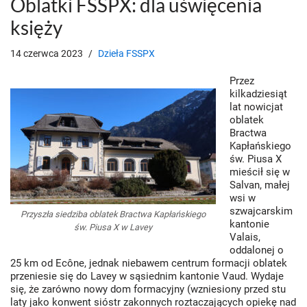
Oblatki FSSPX: dla uświęcenia
księży
14 czerwca 2023
Dzieła FSSPX
Przez
kilkadziesiąt
lat nowicjat
oblatek
Bractwa
Kapłańskiego
św. Piusa X
mieścił się w
Salvan, małej
wsi w
szwajcarskim
Przyszła siedziba oblatek Bractwa Kapłańskiego
kantonie
św. Piusa X w Lavey
Valais,
oddalonej o
25 km od Ecône, jednak niebawem centrum formacji oblatek
przeniesie się do Lavey w sąsiednim kantonie Vaud. Wydaje
się, że zarówno nowy dom formacyjny (wzniesiony przed stu
laty jako konwent sióstr zakonnych roztaczających opiekę nad