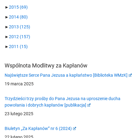
►
2015
(69)
►
2014
(80)
►
2013
(125)
►
2012
(157)
►
2011
(15)
Wspólnota Modlitwy za Kapłanów
Najświętsze Serce Pana Jezusa a kapłaństwo [Biblioteka WMzK]
19 marca 2025
Trzydzieści trzy prośby do Pana Jezusa na uproszenie ducha
powołania i dobrych kapłanów [publikacja]
23 lutego 2025
Biuletyn „Za Kapłanów” nr 6 (2024)
22 lutego 2025