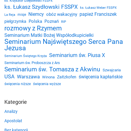
ks. Krzysztof Gołębiewski FSSPX
ks. Łukasz Szydłowski FSSPX
ks. Łukasz Weber FSSPX
Niemcy
papież Franciszek
obóz wakacyjny
misje
La Reja
Polska
Poznań
pielgrzymka
RIP
rozmowy z Rzymem
Seminarium Matki Bożej Współodkupicielki
Seminarium Najświętszego Serca Pana
Jezusa
Seminarium św. Piusa X
Seminarium Świętego Krzyża
Seminarium św. Proboszcza z Ars
Seminarium św. Tomasza z Akwinu
Szwajcaria
USA
Warszawa
święcenia kapłańskie
Zaitzkofen
Winona
święcenia niższe
święcenia wyższe
Kategorie
Analizy
Apostolat
Bez kategorii