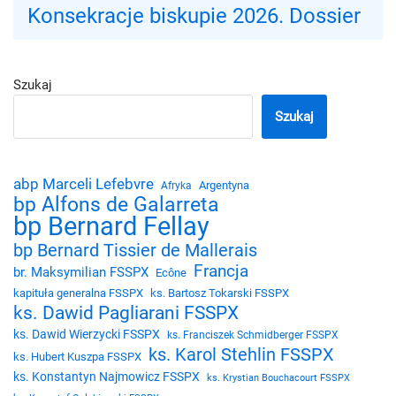
Konsekracje biskupie 2026. Dossier
Szukaj
Szukaj
abp Marceli Lefebvre
Argentyna
Afryka
bp Alfons de Galarreta
bp Bernard Fellay
bp Bernard Tissier de Mallerais
Francja
br. Maksymilian FSSPX
Ecône
kapituła generalna FSSPX
ks. Bartosz Tokarski FSSPX
ks. Dawid Pagliarani FSSPX
ks. Dawid Wierzycki FSSPX
ks. Franciszek Schmidberger FSSPX
ks. Karol Stehlin FSSPX
ks. Hubert Kuszpa FSSPX
ks. Konstantyn Najmowicz FSSPX
ks. Krystian Bouchacourt FSSPX