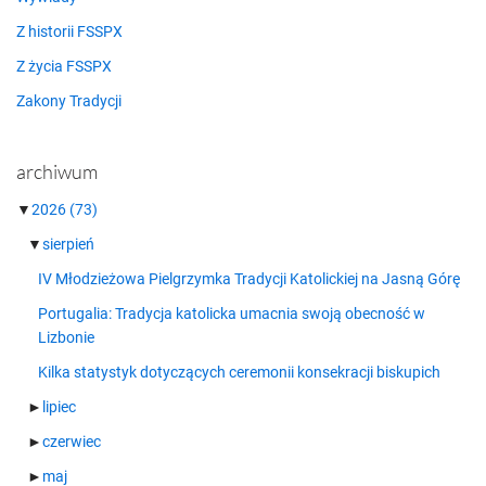
Z historii FSSPX
Z życia FSSPX
Zakony Tradycji
archiwum
▼
2026
(73)
▼
sierpień
IV Młodzieżowa Pielgrzymka Tradycji Katolickiej na Jasną Górę
Portugalia: Tradycja katolicka umacnia swoją obecność w
Lizbonie
Kilka statystyk dotyczących ceremonii konsekracji biskupich
►
lipiec
►
czerwiec
►
maj