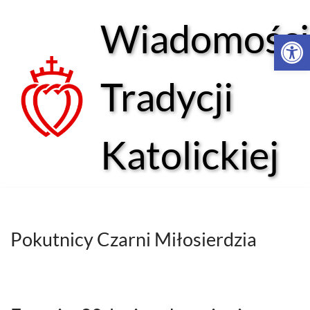
Wiadomości
Open 
Przejdź
do
treści
Tradycji
Katolickiej
Pokutnicy Czarni Miłosierdzia