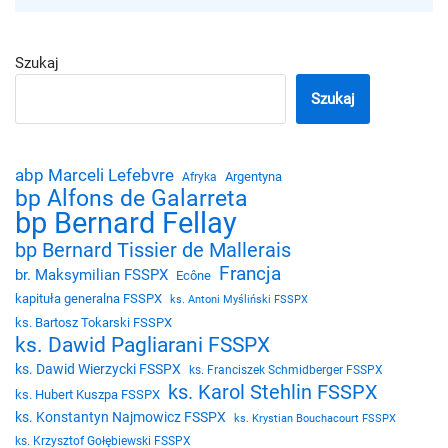
Szukaj
Szukaj
abp Marceli Lefebvre
Argentyna
Afryka
bp Alfons de Galarreta
bp Bernard Fellay
bp Bernard Tissier de Mallerais
Francja
br. Maksymilian FSSPX
Ecône
kapituła generalna FSSPX
ks. Antoni Myśliński FSSPX
ks. Bartosz Tokarski FSSPX
ks. Dawid Pagliarani FSSPX
ks. Dawid Wierzycki FSSPX
ks. Franciszek Schmidberger FSSPX
ks. Karol Stehlin FSSPX
ks. Hubert Kuszpa FSSPX
ks. Konstantyn Najmowicz FSSPX
ks. Krystian Bouchacourt FSSPX
ks. Krzysztof Gołębiewski FSSPX