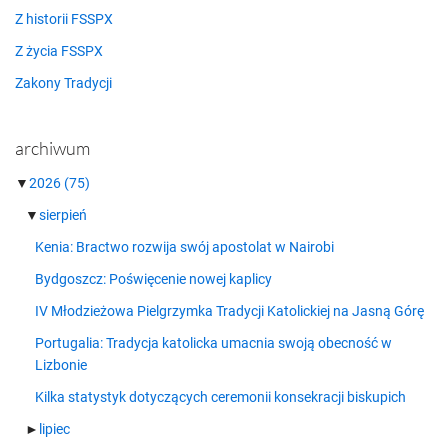
Z historii FSSPX
Z życia FSSPX
Zakony Tradycji
archiwum
▼
2026
(75)
▼
sierpień
Kenia: Bractwo rozwija swój apostolat w Nairobi
Bydgoszcz: Poświęcenie nowej kaplicy
IV Młodzieżowa Pielgrzymka Tradycji Katolickiej na Jasną Górę
Portugalia: Tradycja katolicka umacnia swoją obecność w
Lizbonie
Kilka statystyk dotyczących ceremonii konsekracji biskupich
►
lipiec