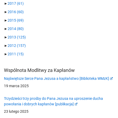
►
2017
(61)
►
2016
(60)
►
2015
(69)
►
2014
(80)
►
2013
(125)
►
2012
(157)
►
2011
(15)
Wspólnota Modlitwy za Kapłanów
Najświętsze Serce Pana Jezusa a kapłaństwo [Biblioteka WMzK]
19 marca 2025
Trzydzieści trzy prośby do Pana Jezusa na uproszenie ducha
powołania i dobrych kapłanów [publikacja]
23 lutego 2025