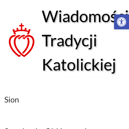
Wiadomości
Open 
Przejdź
do
treści
Tradycji
Katolickiej
Sion