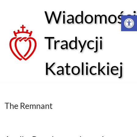
Wiadomości
Open 
Przejdź
do
treści
Tradycji
Katolickiej
The Remnant