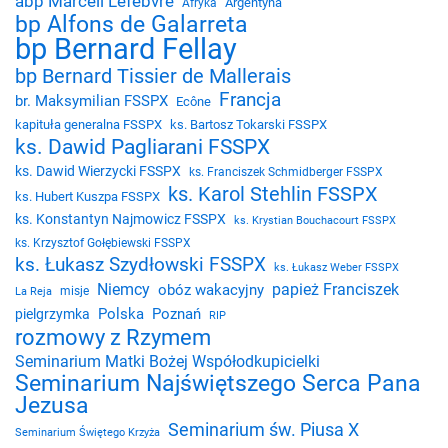
abp Marceli Lefebvre
Argentyna
Afryka
bp Alfons de Galarreta
bp Bernard Fellay
bp Bernard Tissier de Mallerais
Francja
br. Maksymilian FSSPX
Ecône
kapituła generalna FSSPX
ks. Bartosz Tokarski FSSPX
ks. Dawid Pagliarani FSSPX
ks. Dawid Wierzycki FSSPX
ks. Franciszek Schmidberger FSSPX
ks. Karol Stehlin FSSPX
ks. Hubert Kuszpa FSSPX
ks. Konstantyn Najmowicz FSSPX
ks. Krystian Bouchacourt FSSPX
ks. Krzysztof Gołębiewski FSSPX
ks. Łukasz Szydłowski FSSPX
ks. Łukasz Weber FSSPX
Niemcy
papież Franciszek
obóz wakacyjny
misje
La Reja
Polska
Poznań
pielgrzymka
RIP
rozmowy z Rzymem
Seminarium Matki Bożej Współodkupicielki
Seminarium Najświętszego Serca Pana
Jezusa
Seminarium św. Piusa X
Seminarium Świętego Krzyża