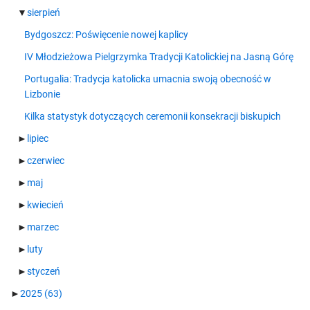
▼
sierpień
Bydgoszcz: Poświęcenie nowej kaplicy
IV Młodzieżowa Pielgrzymka Tradycji Katolickiej na Jasną Górę
Portugalia: Tradycja katolicka umacnia swoją obecność w
Lizbonie
Kilka statystyk dotyczących ceremonii konsekracji biskupich
►
lipiec
►
czerwiec
►
maj
►
kwiecień
►
marzec
►
luty
►
styczeń
►
2025
(63)