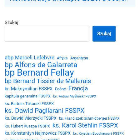
Szukaj
Szukaj
abp Marceli Lefebvre
Argentyna
Afryka
bp Alfons de Galarreta
bp Bernard Fellay
bp Bernard Tissier de Mallerais
Francja
br. Maksymilian FSSPX
Ecône
kapituła generalna FSSPX
ks. Antoni Myśliński FSSPX
ks. Bartosz Tokarski FSSPX
ks. Dawid Pagliarani FSSPX
ks. Dawid Wierzycki FSSPX
ks. Franciszek Schmidberger FSSPX
ks. Karol Stehlin FSSPX
ks. Hubert Kuszpa FSSPX
ks. Konstantyn Najmowicz FSSPX
ks. Krystian Bouchacourt FSSPX