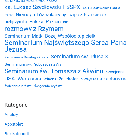
ks. Krzysztof Gołębiewski FSSPX
ks. Łukasz Szydłowski FSSPX
ks. Łukasz Weber FSSPX
Niemcy
papież Franciszek
obóz wakacyjny
misje
Polska
Poznań
pielgrzymka
RIP
rozmowy z Rzymem
Seminarium Matki Bożej Współodkupicielki
Seminarium Najświętszego Serca Pana
Jezusa
Seminarium św. Piusa X
Seminarium Świętego Krzyża
Seminarium św. Proboszcza z Ars
Seminarium św. Tomasza z Akwinu
Szwajcaria
USA
Warszawa
święcenia kapłańskie
Zaitzkofen
Winona
święcenia niższe
święcenia wyższe
Kategorie
Analizy
Apostolat
Bez kategorii