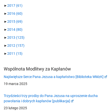
►
2017
(61)
►
2016
(60)
►
2015
(69)
►
2014
(80)
►
2013
(125)
►
2012
(157)
►
2011
(15)
Wspólnota Modlitwy za Kapłanów
Najświętsze Serce Pana Jezusa a kapłaństwo [Biblioteka WMzK]
19 marca 2025
Trzydzieści trzy prośby do Pana Jezusa na uproszenie ducha
powołania i dobrych kapłanów [publikacja]
23 lutego 2025