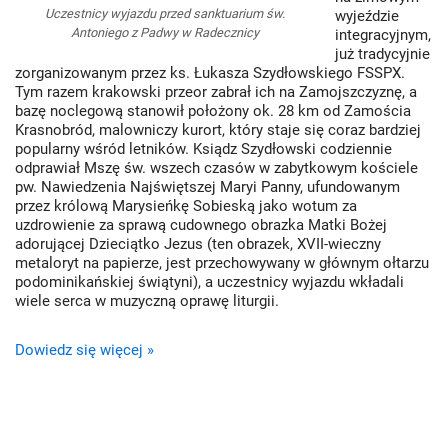
Uczestnicy wyjazdu przed sanktuarium św.
wyjeździe
Antoniego z Padwy w Radecznicy
integracyjnym,
już tradycyjnie
zorganizowanym przez ks. Łukasza Szydłowskiego FSSPX.
Tym razem krakowski przeor zabrał ich na Zamojszczyznę, a
bazę noclegową stanowił położony ok. 28 km od Zamościa
Krasnobród, malowniczy kurort, który staje się coraz bardziej
popularny wśród letników. Ksiądz Szydłowski codziennie
odprawiał Mszę św. wszech czasów w zabytkowym kościele
pw. Nawiedzenia Najświętszej Maryi Panny, ufundowanym
przez królową Marysieńkę Sobieską jako wotum za
uzdrowienie za sprawą cudownego obrazka Matki Bożej
adorującej Dzieciątko Jezus (ten obrazek, XVII-wieczny
metaloryt na papierze, jest przechowywany w głównym ołtarzu
podominikańskiej świątyni), a uczestnicy wyjazdu wkładali
wiele serca w muzyczną oprawę liturgii.
Dowiedz się więcej »