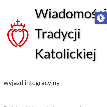
Wiadomości
Open 
Przejdź
do
treści
Tradycji
Katolickiej
wyjazd integracyjny